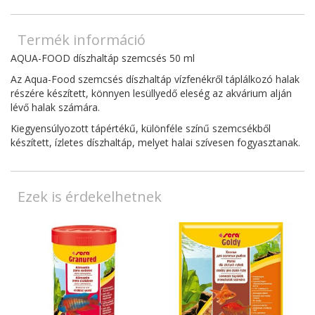
Termék információ
AQUA-FOOD díszhaltáp szemcsés 50 ml
Az Aqua-Food szemcsés díszhaltáp vízfenékről táplálkozó halak
részére készített, könnyen lesüllyedő eleség az akvárium alján
lévő halak számára.
Kiegyensúlyozott tápértékű, különféle színű szemcsékből
készített, ízletes díszhaltáp, melyet halai szívesen fogyasztanak.
Ezek is érdekelhetnek