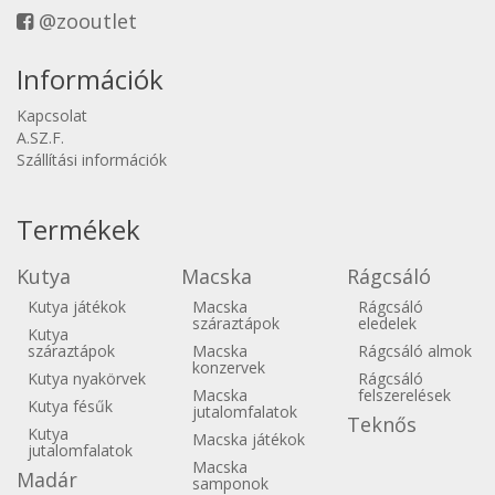
@zooutlet
Információk
Kapcsolat
A.SZ.F.
Szállítási információk
Termékek
Kutya
Macska
Rágcsáló
Kutya játékok
Macska
Rágcsáló
száraztápok
eledelek
Kutya
száraztápok
Macska
Rágcsáló almok
konzervek
Kutya nyakörvek
Rágcsáló
Macska
felszerelések
Kutya fésűk
jutalomfalatok
Teknős
Kutya
Macska játékok
jutalomfalatok
Macska
Madár
samponok