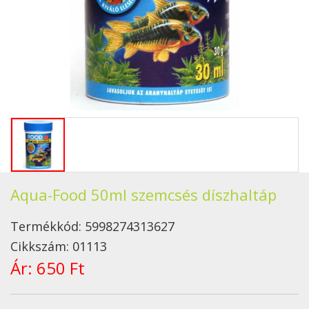
Aqua-Food 50ml szemcsés díszhaltáp
Termékkód:
5998274313627
Cikkszám:
01113
Ár:
650 Ft