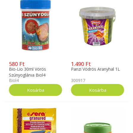
580 Ft
1.490 Ft
Bio-Lio 30ml Vörös
Panzi Vödrös Aranyhal 1L
Szúnyoglárva Biol4
Biol4
300917