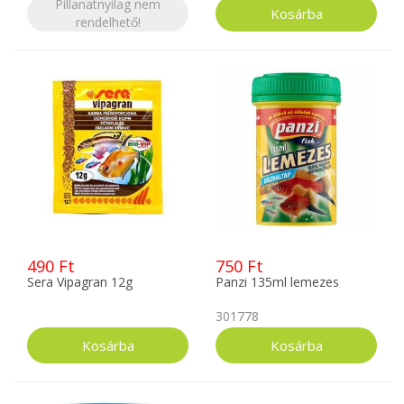
Pillanatnyilag nem
rendelhető!
490 Ft
750 Ft
Sera Vipagran 12g
Panzi 135ml lemezes
301778