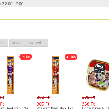
 P 8:00-12:00
akciós
akciós
 Ft
380 Ft
370 Ft
 Ft
305 Ft
338 Ft
raft Beef stick 12g
Vitakraft Beef stick 12g
Fincsi Kutya Alut