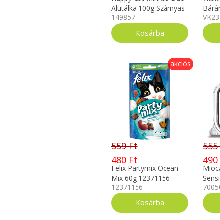
Alutálka 100g Szárnyas-
Bárá
149857
VK23
Lazac
akciós
559 Ft
555
480 Ft
490
Felix Partymix Ocean
Mioc
Mix 60g 12371156
Sensi
12371156
7005
150g