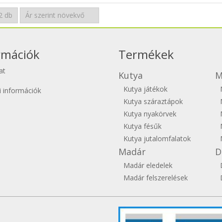
rmációk
Termékek
at
Kutya
M
Kutya játékok
si információk
Kutya száraztápok
Kutya nyakörvek
Kutya fésűk
Kutya jutalomfalatok
Madár
D
Madár eledelek
Madár felszerelések