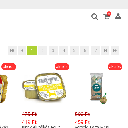
0
1
2
3
4
5
6
7
akciós
akciós
akciós
475 Ft
590 Ft
419 Ft
459 Ft
álkás
Kippy Alutálkás Adult
Versele-Laga Menu