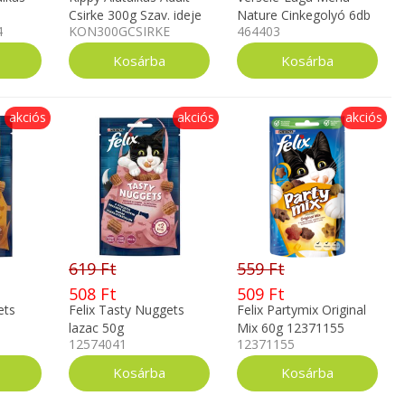
Csirke 300g Szav. ideje
Nature Cinkegolyó 6db
4
KON300GCSIRKE
464403
06.hó
akciós
akciós
akciós
619 Ft
559 Ft
508 Ft
509 Ft
ets
Felix Tasty Nuggets
Felix Partymix Original
lazac 50g
Mix 60g 12371155
12574041
12371155