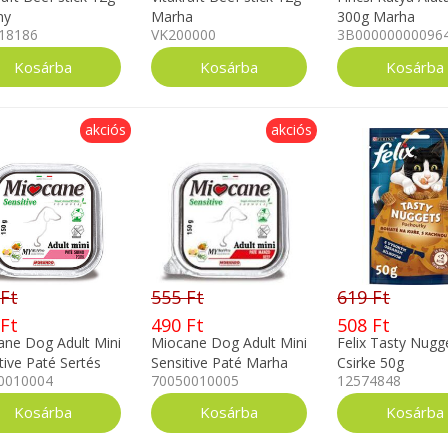
ny
Marha
300g Marha
18186
VK200000
3B00000000096
akciós
akciós
 Ft
555 Ft
619 Ft
 Ft
490 Ft
508 Ft
ane Dog Adult Mini
Miocane Dog Adult Mini
Felix Tasty Nugg
tive Paté Sertés
Sensitive Paté Marha
Csirke 50g
0010004
70050010005
12574848
150g