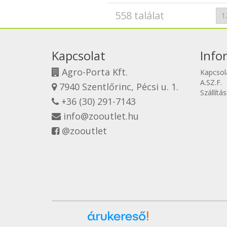
558 találat
Kapcsolat
Info
Agro-Porta Kft.
Kapcsol
A.SZ.F.
7940 Szentlőrinc, Pécsi u. 1.
Szállítá
+36 (30) 291-7143
info@zooutlet.hu
@zooutlet