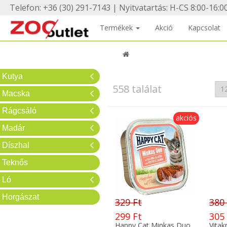
Telefon: +36 (30) 291-7143 | Nyitvatartás: H-CS 8:00-16:00
Termékek
Akció
Kapcsolat
Kutya
558 találat
Macska
Rágcsáló
akciós
Madár
Díszhal
Teknős
Ló
Horgászat
329 Ft
380
299 Ft
305
Happy Cat Minkas Duo
Vitak