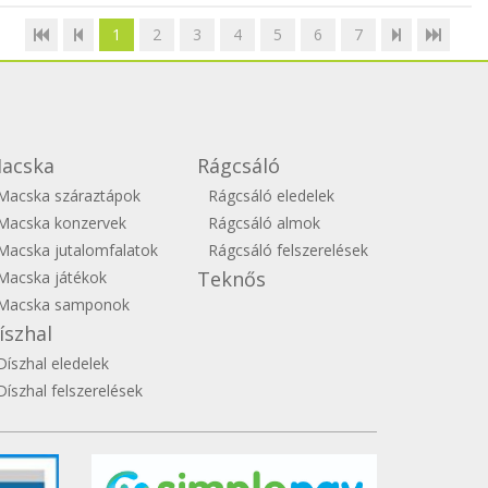
1
2
3
4
5
6
7
acska
Rágcsáló
Macska száraztápok
Rágcsáló eledelek
Macska konzervek
Rágcsáló almok
Macska jutalomfalatok
Rágcsáló felszerelések
Teknős
Macska játékok
Macska samponok
íszhal
Díszhal eledelek
Díszhal felszerelések