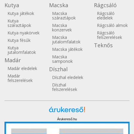
Kutya
Macska
Rágcsáló
Kutya játékok
Macska
Rágcsáló
száraztápok
eledelek
Kutya
száraztápok
Macska
Rágcsáló almok
konzervek
Kutya nyakörvek
Rágcsáló
Macska
felszerelések
Kutya fésűk
jutalomfalatok
Teknős
Kutya
Macska játékok
jutalomfalatok
Macska
Madár
samponok
Madár eledelek
Díszhal
Madár
Díszhal eledelek
felszerelések
Díszhal
felszerelések
Árukereső.hu