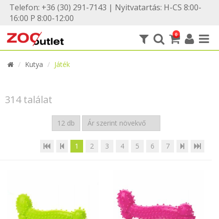
Telefon: +36 (30) 291-7143 | Nyitvatartás: H-CS 8:00-
16:00 P 8:00-12:00
0
Kutya
Játék
314 találat
1
2
3
4
5
6
7