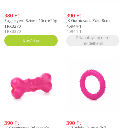
380 Ft
390 Ft
Fogselyem Színes 15cm/25g
JK Gumicsont Zöld 8cm
TRX3270
45944-1
TRX3270
45944-1
Pillanatnyilag nem
rendelhető!
390 Ft
390 Ft
JK Gumicsont Rózsaszín
JK Tüskés Gumigyűrű