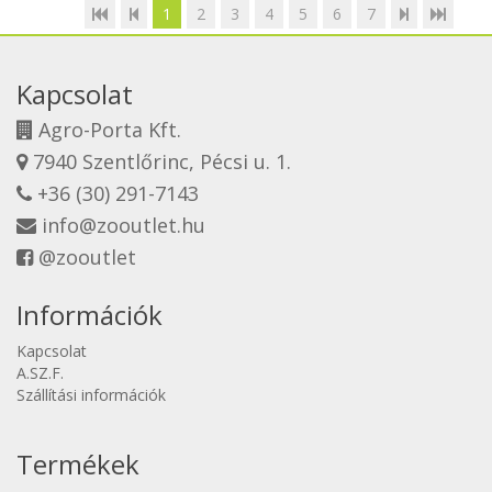
1
2
3
4
5
6
7
Kapcsolat
Agro-Porta Kft.
7940 Szentlőrinc, Pécsi u. 1.
+36 (30) 291-7143
info@zooutlet.hu
@zooutlet
Információk
Kapcsolat
A.SZ.F.
Szállítási információk
Termékek