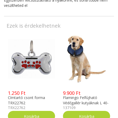
Egyszerűen felcsúsztatható a nyakörvre, és soha többé nem
veszítheted el
Ezek is érdekelhetnek
1.250 Ft
9.900 Ft
Címtartó csont forma
Flamingo Felfújható
TRX22762
Védőgallér kutyáknak L 40-
TRX22762
137109
60cm 513238