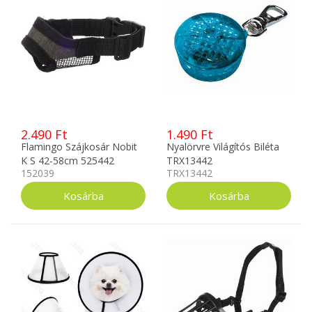
2.490 Ft
1.490 Ft
Flamingo Szájkosár Nobit
Nyalörvre Világítós Biléta
K S 42-58cm 525442
TRX13442
152039
TRX13442