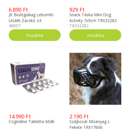
6.890 Ft
929 Ft
JK Biológialiag Lebomló
Snack Táska Mini Dog
Ürülék Zacskó 24
Activity 7x9cm TRX32282
48857
TRX32282
tekercs/karton 48857
14.990 Ft
2.190 Ft
Cognidine Tabletta 60db
Szájkosár Műanyag L
Fekete TRX17606