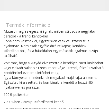
Termék információ
Mutasd meg az egész világnak, milyen stílusos a négylábú
barátod - a trendi kendőkkel!
Soha nem vesznek el, egyszerűen csak csúsztasd fel a
nyakörvre. Nem csak egyféle dizájnt kapsz, kendőink
kifordíthatóak, és a hátoldalon egy második izgalmas dizájn
található.
Volt már, hogy a kutyád elvesztette a kendőjét, mert kioldódott
vagy elakadt valahol? Ennek most vége - trendi, felcsúsztatható
kendőinkkel ez nem történhet meg.
Így a környéken mindenkinek megakad majd rajta a szeme.
Egészítsd ki a szettet, és kombináld a kendőt a hozzá illő
nyakörvvel és pórázzal.
100% poliészter
2 az 1-ben - dizájn! Kifordítható kendő