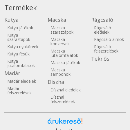
Termékek
Kutya
Macska
Rágcsáló
Kutya játékok
Macska
Rágcsáló
száraztápok
eledelek
Kutya
száraztápok
Macska
Rágcsáló almok
konzervek
Kutya nyakörvek
Rágcsáló
Macska
felszerelések
Kutya fésűk
jutalomfalatok
Teknős
Kutya
Macska játékok
jutalomfalatok
Macska
Madár
samponok
Madár eledelek
Díszhal
Madár
Díszhal eledelek
felszerelések
Díszhal
felszerelések