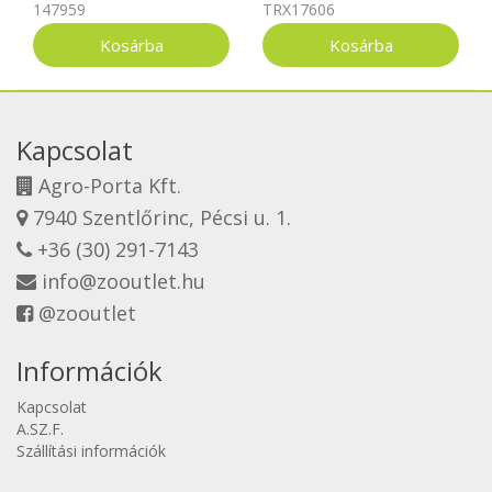
147959
TRX17606
Kapcsolat
Agro-Porta Kft.
7940 Szentlőrinc, Pécsi u. 1.
+36 (30) 291-7143
info@zooutlet.hu
@zooutlet
Információk
Kapcsolat
A.SZ.F.
Szállítási információk