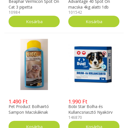
Beaphar Vermicon Spot On
Advantage 40 Spot On
Cat 3 pipetta
macska 4kg alatti 1db
10984
101542
ampulla
1.490 Ft
1.990 Ft
Pet Product Bolhairtó
Bobi Star Bolha és
Sampon Macskáknak
Kullancsriasztó Nyakörv
146870
250ml
Kék