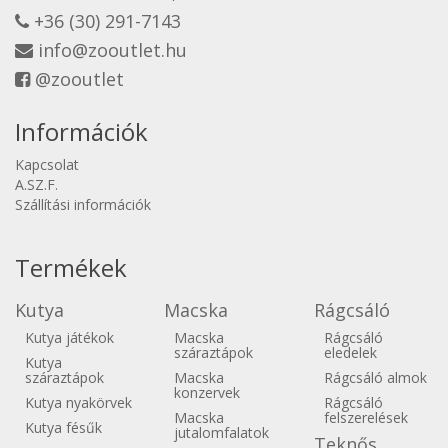
+36 (30) 291-7143
info@zooutlet.hu
@zooutlet
Információk
Kapcsolat
A.SZ.F.
Szállítási információk
Termékek
Kutya
Macska
Rágcsáló
Kutya játékok
Macska
Rágcsáló
száraztápok
eledelek
Kutya
száraztápok
Macska
Rágcsáló almok
konzervek
Kutya nyakörvek
Rágcsáló
Macska
felszerelések
Kutya fésűk
jutalomfalatok
Teknős