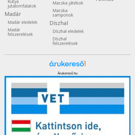
Kutya
Macska játékok
jutalomfalatok
Macska
Madár
samponok
Madár eledelek
Díszhal
Madár
Díszhal eledelek
felszerelések
Díszhal
felszerelések
Árukereső.hu