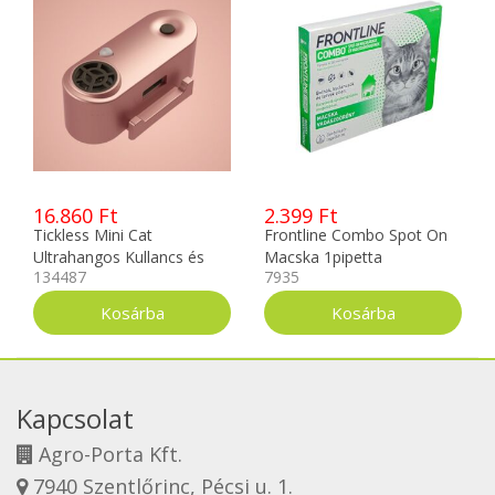
16.860 Ft
2.399 Ft
Tickless Mini Cat
Frontline Combo Spot On
Ultrahangos Kullancs és
Macska 1pipetta
134487
7935
Bolhariasztó Pink Színben
Kapcsolat
Agro-Porta Kft.
7940 Szentlőrinc, Pécsi u. 1.