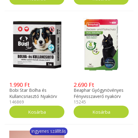
1.990 Ft
2.690 Ft
Bobi Star Bolha és
Beaphar Gyógynövényes
Kullancsriasztó Nyakörv
Fényvisszaverő nyakörv
146869
15245
Fekete
macskáknak
ingyenes szállítás