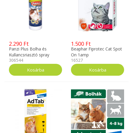
2.290 Ft
1.500 Ft
Panzi Plus Bolha és
Beaphar Fiprotec Cat Spot
Kullancsriasztó spray
On 1amp
306544
16527
200ml Macskának