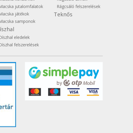
Macska jutalomfalatok
Rágcsáló felszerelések
Teknős
Macska játékok
Macska samponok
íszhal
Díszhal eledelek
Díszhal felszerelések