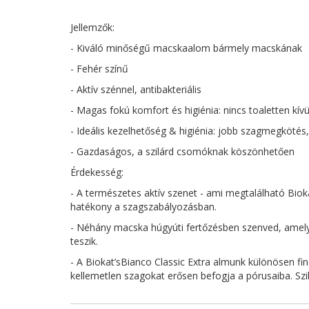
Jellemzők:
- Kiváló minőségű macskaalom bármely macskának
- Fehér színű
- Aktív szénnel, antibakteriális
- Magas fokú komfort és higiénia: nincs toaletten k
- Ideális kezelhetőség & higiénia: jobb szagmegköté
- Gazdaságos, a szilárd csomóknak köszönhetően
Érdekesség:
- A természetes aktív szenet - ami megtalálható Bioka
hatékony a szagszabályozásban.
- Néhány macska húgyúti fertőzésben szenved, amely 
teszik.
- A Biokat’sBianco Classic Extra almunk különösen f
kellemetlen szagokat erősen befogja a pórusaiba. Szi