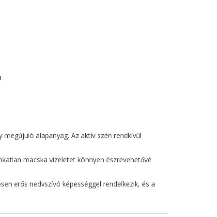
a
y megújuló alapanyag. Az aktív szén rendkívül
zokatlan macska vizeletet könnyen észrevehetővé
sen erős nedvszívó képességgel rendelkezik, és a