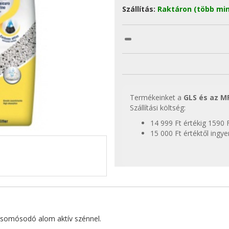
Szállítás:
Raktáron (több min
Termékeinket a
GLS és az M
Szállítási költség:
14 999 Ft értékig 1590 
15 000 Ft értéktől ingy
 csomósodó alom aktív szénnel.