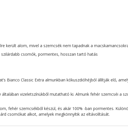
ívülre került alom, mivel a szemcsék nem tapadnak a macskamancsokr
s, szilárdabb csomók, pormentes, hosszan tartó hatás
t’s Bianco Classic Extra almunkban kókuszdióhéjból állítják elő, amel
általában vizeletszínükből mutatható ki. Almunk fehér szemcséi a s
inom, fehér szemcsékből készül, és akár 100% -ban pormentes. Különö
lárd csomókat alkot, amelyek megkönnyítik az eltávolítását.