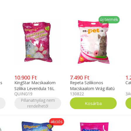
új termék
10.900 Ft
7.490 Ft
1.
os
KingStar Macskaalom
Repeta Szilikonos
Ca
Szilika Levendula 16L
Macskaalom Virág illatú
QUING19
130822
3A
16L
Pillanatnyilag nem
rendelhető!
akciós