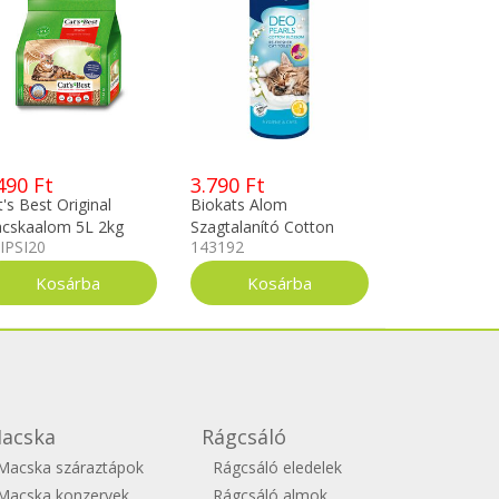
490 Ft
3.790 Ft
's Best Original
Biokats Alom
cskaalom 5L 2kg
Szagtalanító Cotton
IPSI20
143192
Blossom 700g
acska
Rágcsáló
Macska száraztápok
Rágcsáló eledelek
Macska konzervek
Rágcsáló almok