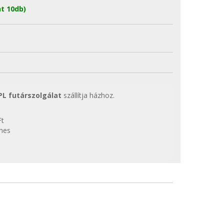
t 10db)
PL futárszolgálat
szállítja házhoz.
Ft
enes