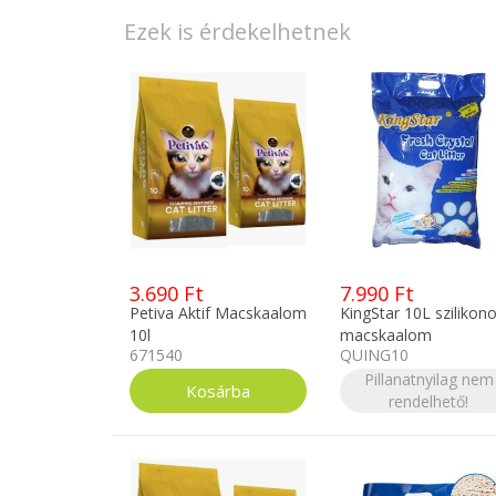
Ezek is érdekelhetnek
3.690 Ft
7.990 Ft
Petiva Aktif Macskaalom
KingStar 10L szilikon
10l
macskaalom
671540
QUING10
Pillanatnyilag nem
rendelhető!