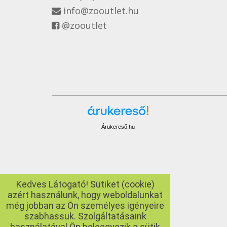
info@zooutlet.hu
@zooutlet
Árukereső.hu
Kedves Látogató! Sütiket (cookie)
azért használunk, hogy weboldalunkat
még jobban az Ön személyes igényeire
szabhassuk. Szolgáltatásaink
használatával Ön beleegyezik a sütik