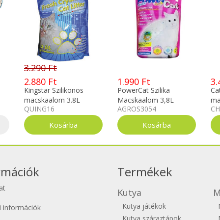
3.290 Ft
2.880 Ft
1.990 Ft
3.
Kingstar Szilikonos
PowerCat Szilika
Cat
macskaalom 3.8L
Macskaalom 3,8L
ma
QUING16
AGROS3054
CH
rmációk
Termékek
at
Kutya
M
Kutya játékok
si információk
Kutya száraztápok