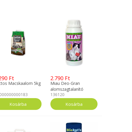
290 Ft
2.790 Ft
ttos Macskaalom 5kg
Miau Deo-Gran
alomszagtalanító
000000000183
136120
granulátum 400 ml