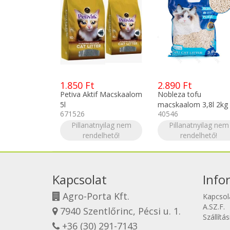
1.850 Ft
2.890 Ft
Petiva Aktif Macskaalom
Nobleza tofu
5l
macskaalom 3,8l 2kg
671526
40546
Pillanatnyilag nem
Pillanatnyilag nem
rendelhető!
rendelhető!
Kapcsolat
Info
Agro-Porta Kft.
Kapcsol
A.SZ.F.
7940 Szentlőrinc, Pécsi u. 1.
Szállítá
+36 (30) 291-7143