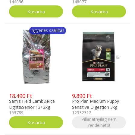
144036
148077
13kg
ingyenes szállítás
18.490 Ft
9.890 Ft
Sam's Field Lamb&Rice
Pro Plan Medium Puppy
Light&Senior 13+2kg
Sensitive Digestion 3kg
153789
12532312
Pillanatnyilag nem
rendelhető!