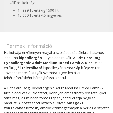
Szállítási költség:
14 999 Ft értékig 1590 Ft
15 000 Ft értéktől ingyenes
Termék információ
Ha kutyája érzékenyen reagál a szokásos táplálékra, hasznos
lehet, ha
hipoallergén
kutyaeledelre vált. A
Brit Care Dog
Hypoallergenic Adult Medium Breed Lamb & Rice
teljes
értékű,
jól tolerálható
hipoallergén száraztáp kifejezetten
közepes méretű kutyák számára. Egyetlen állati
fehérjeforrásként bárányhússal készül.
A Brit Care Dog Hypoallergenic Adult Medium Breed Lamb &
Rice eledel csak válogatott, könnyen emészthető összetevőket
tartalmaz, és minden fontos tápanyaggal ellátja négylábú
barátját. A hozzáadott lazacolaj olyan
omega-3
zsírsavakat
biztosít, amelyek támogathatják a bőr és a szőrzet