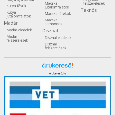
Macska
felszerelések
Kutya fésűk
jutalomfalatok
Teknős
Kutya
Macska játékok
jutalomfalatok
Macska
Madár
samponok
Madár eledelek
Díszhal
Madár
Díszhal eledelek
felszerelések
Díszhal
felszerelések
Árukereső.hu