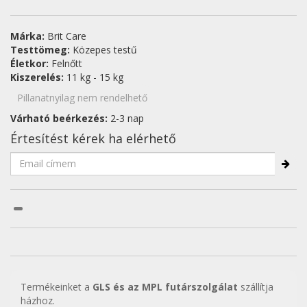
Márka:
Brit Care
Testtömeg:
Közepes testű
Életkor:
Felnőtt
Kiszerelés:
11 kg - 15 kg
Pillanatnyilag nem rendelhető
Várható beérkezés:
2-3 nap
Értesítést kérek ha elérhető
Termékeinket a
GLS és az MPL futárszolgálat
szállítja
házhoz.