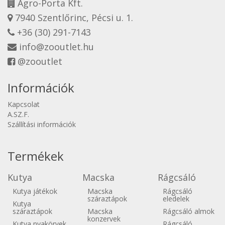
Agro-Porta Kft.
7940 Szentlőrinc, Pécsi u. 1.
+36 (30) 291-7143
info@zooutlet.hu
@zooutlet
Információk
Kapcsolat
A.SZ.F.
Szállítási információk
Termékek
Kutya
Macska
Rágcsáló
Kutya játékok
Macska
Rágcsáló
száraztápok
eledelek
Kutya
száraztápok
Macska
Rágcsáló almok
konzervek
Kutya nyakörvek
Rágcsáló