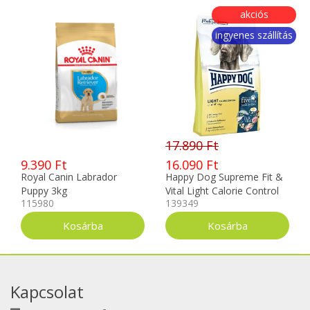
akciós
ingyenes szállítás
17.890 Ft
9.390 Ft
16.090 Ft
Royal Canin Labrador
Happy Dog Supreme Fit &
Puppy 3kg
Vital Light Calorie Control
115980
139349
12kg
Kapcsolat