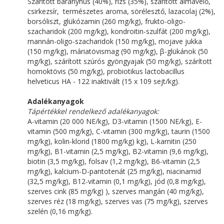
Szárított bárányhús (40%), rizs (35%), szárított almavelő,
csirkezsír, természetes aroma, sörélesztő, lazacolaj (2%),
borsóliszt, glükózamin (260 mg/kg), frukto-oligo-
szacharidok (200 mg/kg), kondroitin-szulfát (200 mg/kg),
mannán-oligo-szacharidok (150 mg/kg), mojave jukka
(150 mg/kg), máriatövismag (90 mg/kg), β-glükánok (50
mg/kg), szárított szúrós gyöngyajak (50 mg/kg), szárított
homoktövis (50 mg/kg), probiotikus lactobacillus
helveticus HA - 122 inaktivált (15 x 109 sejt/kg).
Adalékanyagok
Tápértékkel rendelkező adalékanyagok:
A-vitamin (20 000 NE/kg), D3-vitamin (1500 NE/kg), E-
vitamin (500 mg/kg), C-vitamin (300 mg/kg), taurin (1500
mg/kg), kolin-klorid (1800 mg/kg) kg), L-karnitin (250
mg/kg), B1-vitamin (2,5 mg/kg), B2-vitamin (9,6 mg/kg),
biotin (3,5 mg/kg), folsav (1,2 mg/kg), B6-vitamin (2,5
mg/kg), kalcium-D-pantotenát (25 mg/kg), niacinamid
(32,5 mg/kg), B12-vitamin (0,1 mg/kg), jód (0,8 mg/kg),
szerves cink (85 mg/kg) ), szerves mangán (40 mg/kg),
szerves réz (18 mg/kg), szerves vas (75 mg/kg), szerves
szelén (0,16 mg/kg).