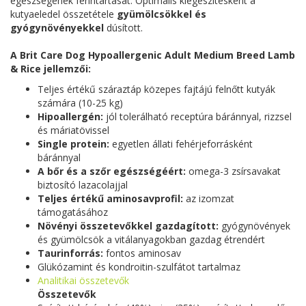
egészségének fenntartását. Optimális kiegészítésként a
kutyaeledel összetétele
gyümölcsökkel és
gyógynövényekkel
dúsított.
A Brit Care Dog Hypoallergenic Adult Medium Breed Lamb
& Rice jellemzői:
Teljes értékű száraztáp közepes fajtájú felnőtt kutyák
számára (10-25 kg)
Hipoallergén:
jól tolerálható receptúra báránnyal, rizzsel
és máriatövissel
Single protein:
egyetlen állati fehérjeforrásként
báránnyal
A bőr és a szőr egészségéért:
omega-3 zsírsavakat
biztosító lazacolajjal
Teljes értékű aminosavprofil:
az izomzat
támogatásához
Növényi összetevőkkel gazdagított:
gyógynövények
és gyümölcsök a vitálanyagokban gazdag étrendért
Taurinforrás:
fontos aminosav
Glükózamint és kondroitin-szulfátot tartalmaz
Analitikai összetevők
Összetevők