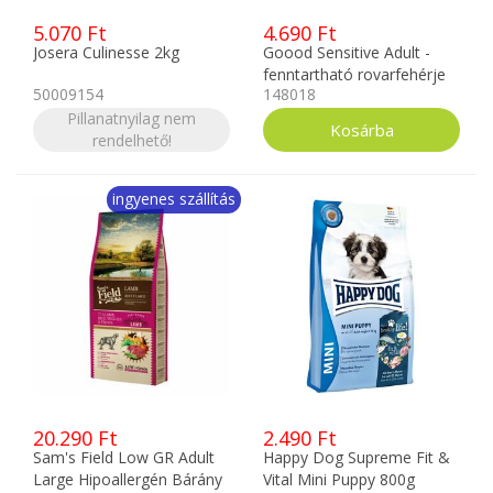
5.070 Ft
4.690 Ft
Josera Culinesse 2kg
Goood Sensitive Adult -
fenntartható rovarfehérje
50009154
148018
1,8kg
Pillanatnyilag nem
rendelhető!
ingyenes szállítás
20.290 Ft
2.490 Ft
Sam's Field Low GR Adult
Happy Dog Supreme Fit &
Large Hipoallergén Bárány
Vital Mini Puppy 800g