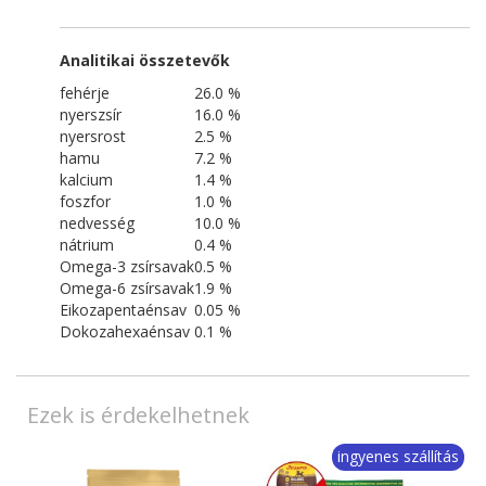
Analitikai összetevők
fehérje
26.0
%
nyerszsír
16.0
%
nyersrost
2.5
%
hamu
7.2
%
kalcium
1.4
%
foszfor
1.0
%
nedvesség
10.0
%
nátrium
0.4
%
Omega-3 zsírsavak
0.5
%
Omega-6 zsírsavak
1.9
%
Eikozapentaénsav
0.05
%
Dokozahexaénsav
0.1
%
Ezek is érdekelhetnek
ingyenes szállítás