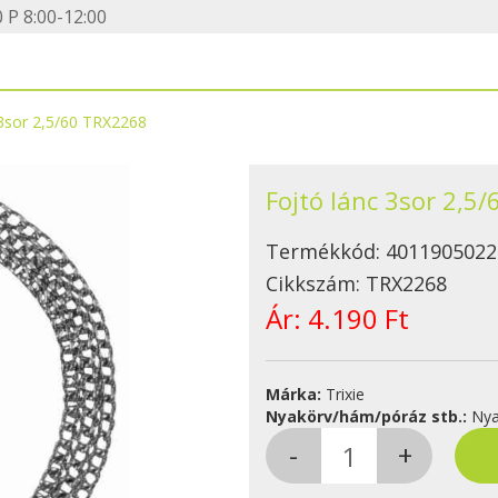
 P 8:00-12:00
 3sor 2,5/60 TRX2268
Fojtó lánc 3sor 2,5
Termékkód:
4011905022
Cikkszám:
TRX2268
Ár:
4.190 Ft
Márka:
Trixie
Nyakörv/hám/póráz stb.:
Nya