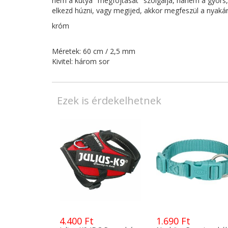
nem a kutya "megfojtását" szolgálja, hanem a gyors, 
elkezd húzni, vagy megijed, akkor megfeszül a nyaká
króm
Méretek: 60 cm / 2,5 mm
Kivitel: három sor
Ezek is érdekelhetnek
4.400 Ft
1.690 Ft