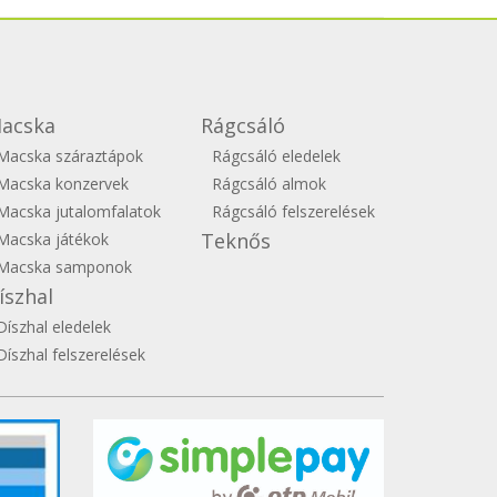
acska
Rágcsáló
Macska száraztápok
Rágcsáló eledelek
Macska konzervek
Rágcsáló almok
Macska jutalomfalatok
Rágcsáló felszerelések
Teknős
Macska játékok
Macska samponok
íszhal
Díszhal eledelek
Díszhal felszerelések