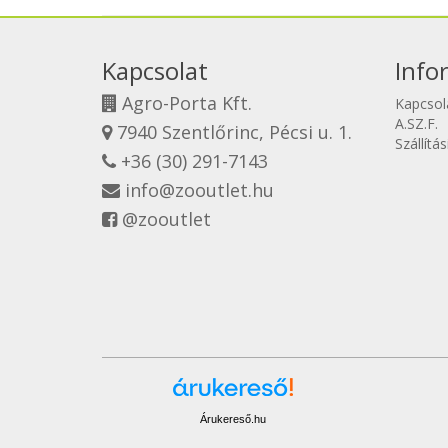
Kapcsolat
Info
Agro-Porta Kft.
Kapcsol
A.SZ.F.
7940 Szentlőrinc, Pécsi u. 1.
Szállítá
+36 (30) 291-7143
info@zooutlet.hu
@zooutlet
Árukereső.hu