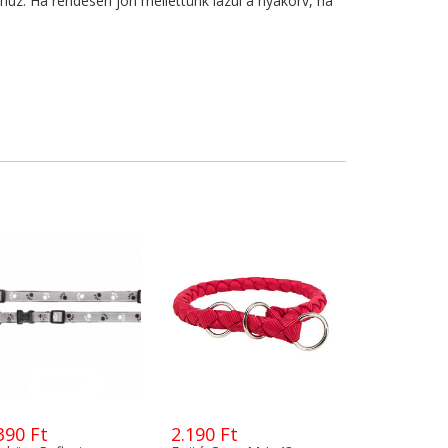
húz. Ha rendesen jön mellettünk lazul a nyakörv, ha
390 Ft
2.190 Ft