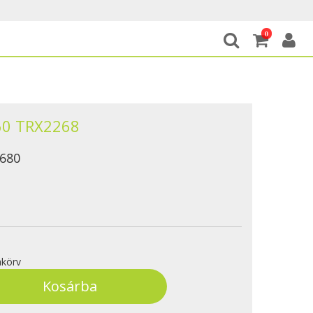
0
/60 TRX2268
680
körv