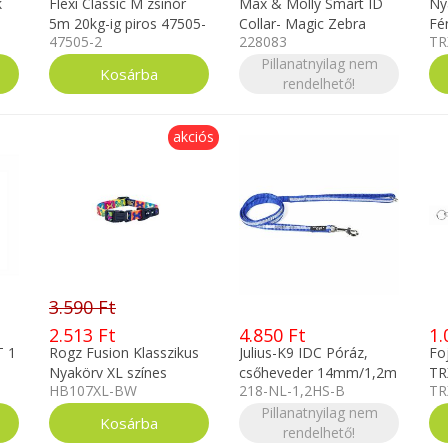
k
Flexi Classic M zsinór
Max & Molly Smart ID
Ny
5m 20kg-ig piros 47505-
Collar- Magic Zebra
Fé
47505-2
228083
TR
2
Nyakörv M
Sz
Pillanatnyilag nem
TR
rendelhető!
akciós
3.590 Ft
2.513 Ft
4.850 Ft
1.
T 1
Rogz Fusion Klasszikus
Julius-K9 IDC Póráz,
Fo
Nyakörv XL színes
csőheveder 14mm/1,2m
TR
HB107XL-BW
218-NL-1,2HS-B
TR
kék "utánvilágító" -
fogóval és O gyűrűvel
Pillanatnyilag nem
rendelhető!