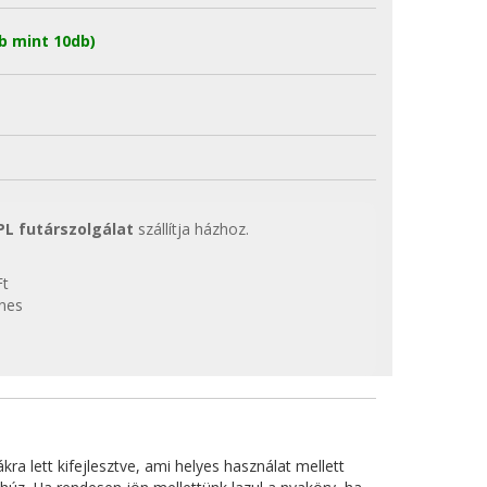
b mint 10db)
PL futárszolgálat
szállítja házhoz.
Ft
enes
ra lett kifejlesztve, ami helyes használat mellett