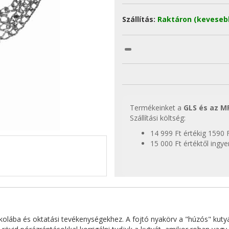
Szállítás:
Raktáron (keveseb
Termékeinket a
GLS és az M
Szállítási költség:
14 999 Ft értékig 1590 
15 000 Ft értéktől ingy
skolába és oktatási tevékenységekhez. A fojtó nyakörv a "húzós" kutyák