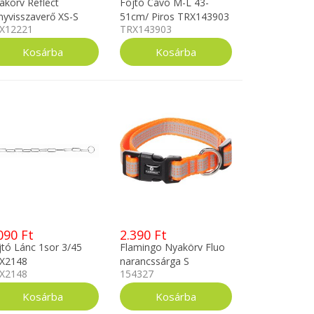
akörv Reflect
Fojtó Cavo M-L 43-
nyvisszaverő XS-S
51cm/ Piros TRX143903
X12221
TRX143903
ürke/Fekete
X12221
090 Ft
2.390 Ft
jtó Lánc 1sor 3/45
Flamingo Nyakörv Fluo
X2148
narancssárga S
X2148
154327