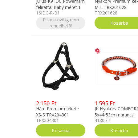
Julius-K9 IDC Powerhám
Nyakörv Premium ké
felirattal Baby méret 1
M-L TRX201628
16IDC-R-B1
TRX201628
piros
Pillanatnyilag nem
rendelhető!
2.150 Ft
1.595 Ft
Hám Premium fekete
JK Nyakörv COMFOR
XS-S TRX204301
5x44-53cm narancs
TRX204301
41805-1
41805-1