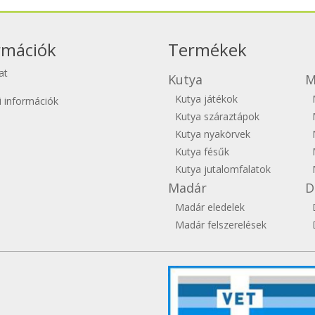
rmációk
Termékek
at
Kutya
M
Kutya játékok
si információk
Kutya száraztápok
Kutya nyakörvek
Kutya fésűk
Kutya jutalomfalatok
Madár
D
Madár eledelek
Madár felszerelések