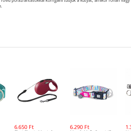
rövid pórázrántásokkal korrigálni tudjuk a kutyát, amikor rohan vagy 
n.
6.650 Ft
6.290 Ft
1.