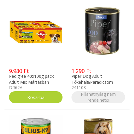
9.980 Ft
1.290 Ft
Pedigree 40x100g pack
Piper Dog Adult
Adult Mix Mártásban
Tőkehal&Paradicsom
DR62A
241108
konzerv 800g
Pillanatnyilag nem
rendelhető!