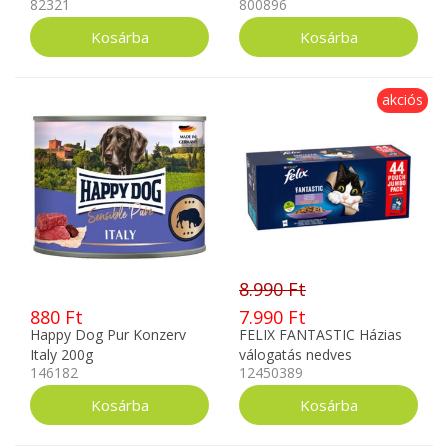
82321
800896
akciós
8.990 Ft
880 Ft
7.990 Ft
Happy Dog Pur Konzerv
FELIX FANTASTIC Házias
Italy 200g
válogatás nedves
146182
12450389
macskaeledel 44x85g