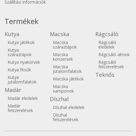
Szállítási információk
Termékek
Kutya
Macska
Rágcsáló
Kutya játékok
Macska
Rágcsáló
száraztápok
eledelek
Kutya
száraztápok
Macska
Rágcsáló almok
konzervek
Kutya nyakörvek
Rágcsáló
Macska
felszerelések
Kutya fésűk
jutalomfalatok
Teknős
Kutya
Macska játékok
jutalomfalatok
Macska
Madár
samponok
Madár eledelek
Díszhal
Madár
Díszhal eledelek
felszerelések
Díszhal
felszerelések