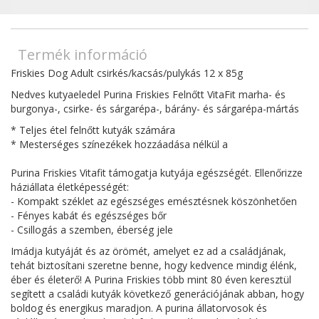
Termék információ
Friskies Dog Adult csirkés/kacsás/pulykás 12 x 85g
Nedves kutyaeledel Purina Friskies Felnőtt VitaFit marha- és
burgonya-, csirke- és sárgarépa-, bárány- és sárgarépa-mártás
* Teljes étel felnőtt kutyák számára
* Mesterséges színezékek hozzáadása nélkül a
Purina Friskies Vitafit támogatja kutyája egészségét.
Ellenőrizze
háziállata életképességét:
- Kompakt széklet az egészséges emésztésnek köszönhetően
- Fényes kabát és egészséges bőr
-
Csillogás
a szemben, éberség jele
Imádja kutyáját és az örömét, amelyet ez ad a családjának,
tehát biztosítani szeretne benne, hogy kedvence mindig élénk,
éber és életerő!
A Purina Friskies több mint 80 éven keresztül
segített a családi kutyák következő generációjának abban, hogy
boldog és energikus maradjon.
A purina állatorvosok és