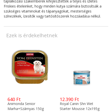
táplálkozási szakemberek kifejlesztették a teljes és ízletes
Friskies ételeinket, hogy minden kutya számára biztosítsák a
szükséges vitaminokat és tápanyagokat, mesterséges
színezékek, ízesítők vagy tartósítószerek hozzáadása nélkül.
Ezek is érdekelhetnek
640 Ft
12.390 Ft
Animonda Senior
Royal Canin Shn Wet
Marha+Szárnyas 150g
Starter Mousse 12x195g