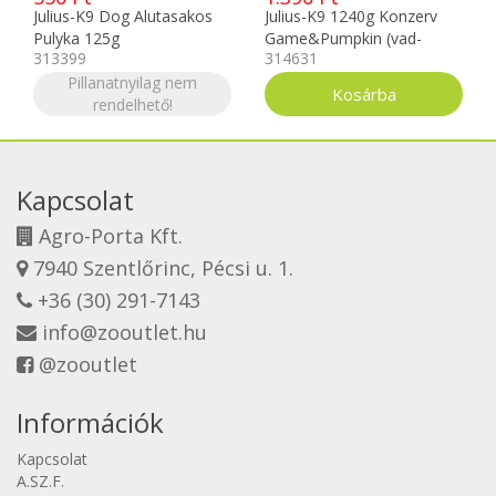
Julius-K9 Dog Alutasakos
Julius-K9 1240g Konzerv
Pulyka 125g
Game&Pumpkin (vad-
313399
314631
sütőtökkel)
Pillanatnyilag nem
rendelhető!
Kapcsolat
Agro-Porta Kft.
7940 Szentlőrinc, Pécsi u. 1.
+36 (30) 291-7143
info@zooutlet.hu
@zooutlet
Információk
Kapcsolat
A.SZ.F.