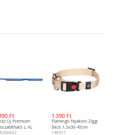
890 Ft
1.390 Ft
ráz Új Premium
Flamingo Nyakörv Ziggi
sszabítható L-XL
Bézs 1,5x30-45cm
X200602
140311
/25mm királykék
5367038