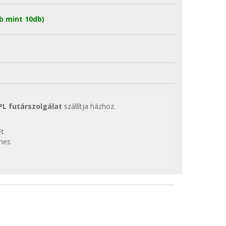
b mint 10db)
PL futárszolgálat
szállítja házhoz.
Ft
enes