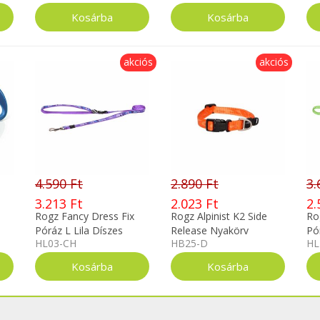
TR
akciós
akciós
4.590 Ft
2.890 Ft
3.
3.213 Ft
2.023 Ft
2.
Rogz Fancy Dress Fix
Rogz Alpinist K2 Side
Ro
Póráz L Lila Díszes
Release Nyakörv
Pó
HL03-CH
HB25-D
HL
Narancs L