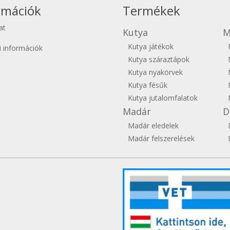
rmációk
Termékek
at
Kutya
M
Kutya játékok
si információk
Kutya száraztápok
Kutya nyakörvek
Kutya fésűk
Kutya jutalomfalatok
Madár
D
Madár eledelek
Madár felszerelések