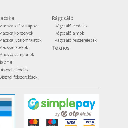
acska
Rágcsáló
Macska száraztápok
Rágcsáló eledelek
Macska konzervek
Rágcsáló almok
Macska jutalomfalatok
Rágcsáló felszerelések
Teknős
Macska játékok
Macska samponok
íszhal
Díszhal eledelek
Díszhal felszerelések