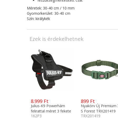
feszültségmentesített csat
Méretek: 30-40 cm / 10 mm
Gyomorkerület: 30-40 cm
Szín: királykék
Ezek is érdekelhetnek
8.999 Ft
899 Ft
Julius-K9 Powerhám
Nyakörv Új Premium 
felirattal méret 3 fekete
S Forest TRX201419
162P3
TRX201419