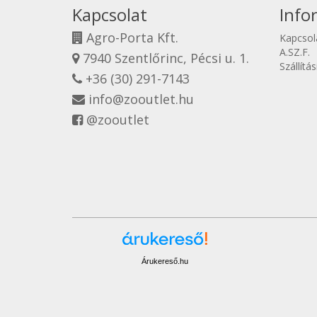
Kapcsolat
Info
Agro-Porta Kft.
Kapcsol
A.SZ.F.
7940 Szentlőrinc, Pécsi u. 1.
Szállítá
+36 (30) 291-7143
info@zooutlet.hu
@zooutlet
Árukereső.hu