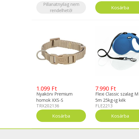
Pillanatnyilag nem
rendelhető!
1.099 Ft
7.990 Ft
Nyakörv Premium
Flexi Classic szalag M
homok XXS-S
5m 25kg-ig kék
TRX202136
FLE2213
TRX202136