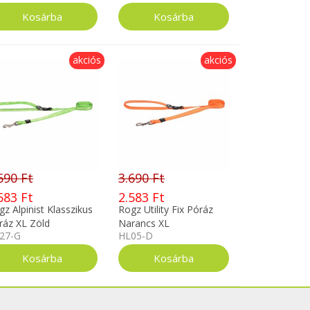
X200602
akciós
akciós
690 Ft
3.690 Ft
583 Ft
2.583 Ft
gz Alpinist Klasszikus
Rogz Utility Fix Póráz
ráz XL Zöld
Narancs XL
27-G
HL05-D