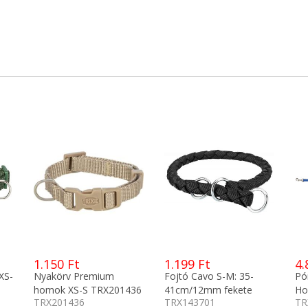
1.150 Ft
1.199 Ft
4.
XS-
Nyakörv Premium
Fojtó Cavo S-M: 35-
Pó
homok XS-S TRX201436
41cm/12mm fekete
Ho
TRX201436
TRX143701
TR
TRX143701
2m