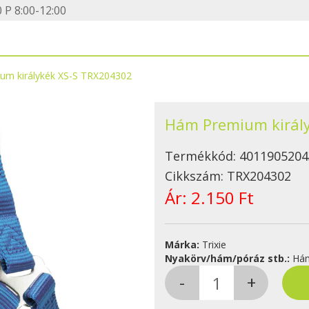
 P 8:00-12:00
um királykék XS-S TRX204302
Hám Premium királ
Termékkód:
4011905204
Cikkszám:
TRX204302
Ár:
2.150 Ft
Márka:
Trixie
Nyakörv/hám/póráz stb.:
Há