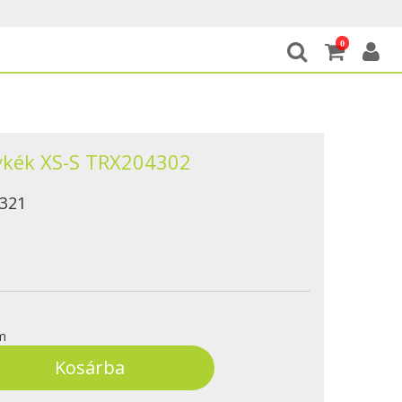
0
ykék XS-S TRX204302
321
m