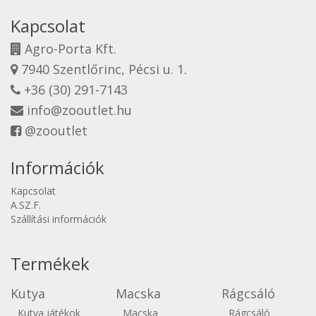
Kapcsolat
Agro-Porta Kft.
7940 Szentlőrinc, Pécsi u. 1.
+36 (30) 291-7143
info@zooutlet.hu
@zooutlet
Információk
Kapcsolat
A.SZ.F.
Szállítási információk
Termékek
Kutya
Macska
Rágcsáló
Kutya játékok
Macska
Rágcsáló