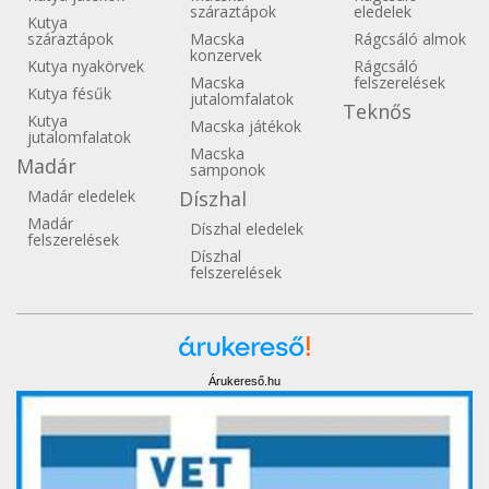
száraztápok
eledelek
Kutya
száraztápok
Macska
Rágcsáló almok
konzervek
Kutya nyakörvek
Rágcsáló
Macska
felszerelések
Kutya fésűk
jutalomfalatok
Teknős
Kutya
Macska játékok
jutalomfalatok
Macska
Madár
samponok
Madár eledelek
Díszhal
Madár
Díszhal eledelek
felszerelések
Díszhal
felszerelések
Árukereső.hu