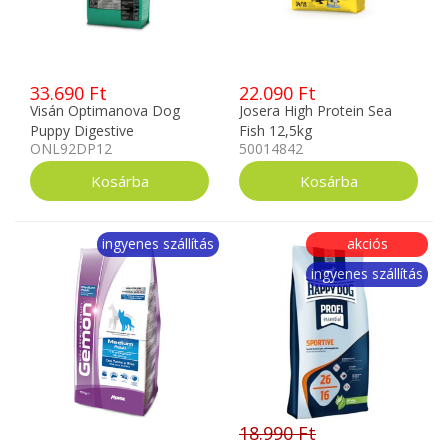
33.690 Ft
22.090 Ft
Visán Optimanova Dog
Josera High Protein Sea
Puppy Digestive
Fish 12,5kg
ONL92DP12
50014842
Rabbit&Potato 12kg
ingyenes szállítás
akciós
ingyenes szállítás
18.990 Ft