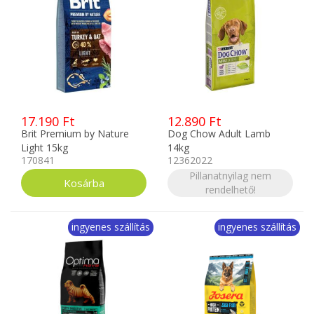
17.190 Ft
12.890 Ft
Brit Premium by Nature
Dog Chow Adult Lamb
Light 15kg
14kg
170841
12362022
Pillanatnyilag nem
rendelhető!
ingyenes szállítás
ingyenes szállítás