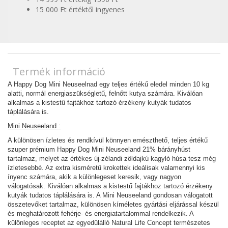
15 000 Ft értéktől ingyenes
Termék információ
A Happy Dog Mini Neuseelnad egy teljes értékű eledel minden 10 kg
alatti, normál energiaszükségletű, felnőtt kutya számára. Kiválóan
alkalmas a kistestű fajtákhoz tartozó érzékeny kutyák tudatos
táplálására is.
Mini Neuseeland :
A különösen ízletes és rendkívül könnyen emészthető, teljes értékű
szuper prémium Happy Dog Mini Neuseeland 21% bárányhúst
tartalmaz, melyet az értékes új-zélandi zöldajkú kagyló húsa tesz még
ízletesebbé. Az extra kisméretű krokettek ideálisak valamennyi kis
ínyenc számára, akik a különlegeset keresik, vagy nagyon
válogatósak. Kiválóan alkalmas a kistestű fajtákhoz tartozó érzékeny
kutyák tudatos táplálására is. A Mini Neuseeland gondosan válogatott
összetevőket tartalmaz, különösen kíméletes gyártási eljárással készül
és meghatározott fehérje- és energiatartalommal rendelkezik. A
különleges receptet az egyedülálló Natural Life Concept természetes