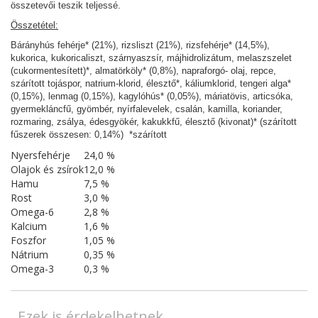
összetevői teszik teljessé.
Összetétel:
Bárányhús fehérje* (21%), rizsliszt (21%), rizsfehérje* (14,5%),
kukorica, kukoricaliszt, szárnyaszsír, májhidrolizátum, melaszszelet
(cukormentesített)*, almatörköly* (0,8%), napraforgó- olaj, repce,
szárított tojáspor, natrium-klorid, élesztő*, káliumklorid, tengeri alga*
(0,15%), lenmag (0,15%), kagylóhús* (0,05%), máriatövis, articsóka,
gyermekláncfű, gyömbér, nyírfalevelek, csalán, kamilla, koriander,
rozmaring, zsálya, édesgyökér, kakukkfű, élesztő (kivonat)* (szárított
fűszerek összesen: 0,14%) *szárított
Nyersfehérje
24,0 %
Olajok és zsírok
12,0 %
Hamu
7,5 %
Rost
3,0 %
Omega-6
2,8 %
Kalcium
1,6 %
Foszfor
1,05 %
Nátrium
0,35 %
Omega-3
0,3 %
Ezek is érdekelhetnek