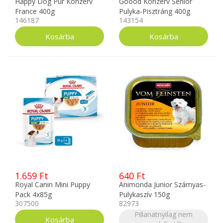
Happy Dog Pur Konzerv
Goood Konzerv Senior
France 400g
Pulyka-Pisztráng 400g
146187
143154
1.659 Ft
640 Ft
Royal Canin Mini Puppy
Animonda Junior Szárnyas-
Pack 4x85g
Pulykaszív 150g
307500
82973
Pillanatnyilag nem