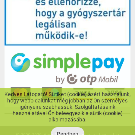
Kedves Látogató! Sütiket (cookie) azért használunk,
hogy weboldalunkat még jobban az Ön személyes
igényeire szabhassuk. Szolgáltatásaink
használatával Ön beleegyezik a sütik (cookie)
alkalmazásába.
Rendben
© 2000-2020. Agro-Porta Kft., Minden jog fenntartva