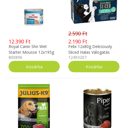
2.590 Ft
12.390 Ft
2.190 Ft
Royal Canin Shn Wet
Felix 12x80g Deliciously
Starter Mousse 12x195g
Sliced Halas Válogatás
800896
12493207
Aszpikban