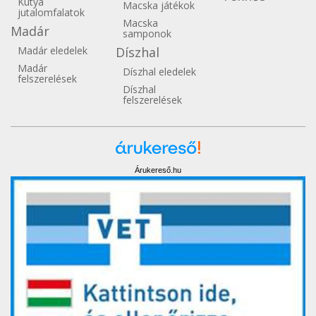
Kutya
Macska játékok
jutalomfalatok
Macska
Madár
samponok
Madár eledelek
Díszhal
Madár
Díszhal eledelek
felszerelések
Díszhal
felszerelések
Árukereső.hu