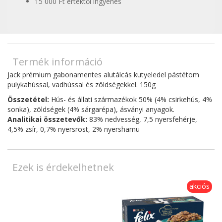
15 000 Ft értéktől ingyenes
Termék információ
Jack prémium gabonamentes alutálcás kutyeledel pástétom
pulykahússal, vadhússal és zöldségekkel. 150g
Összetétel:
Hús- és állati származékok 50% (4% csirkehús, 4%
sonka), zöldségek (4% sárgarépa), ásványi anyagok.
Analitikai összetevők:
83% nedvesség, 7,5 nyersfehérje,
4,5% zsír, 0,7% nyersrost, 2% nyershamu
Ezek is érdekelhetnek
akciós