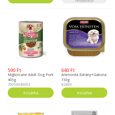
rendelhető!
590 Ft
640 Ft
Migliorcane Adult Dog Pork
Animonda Bárány+Gabona
405g
150g
70050040002
82969