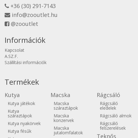
+36 (30) 291-7143
info@zooutlet.hu
@zooutlet
Információk
Kapcsolat
A.SZ.F.
Szállítási információk
Termékek
Kutya
Macska
Rágcsáló
Kutya játékok
Macska
Rágcsáló
száraztápok
eledelek
Kutya
száraztápok
Macska
Rágcsáló almok
konzervek
Kutya nyakörvek
Rágcsáló
Macska
felszerelések
Kutya fésűk
jutalomfalatok
Teknős