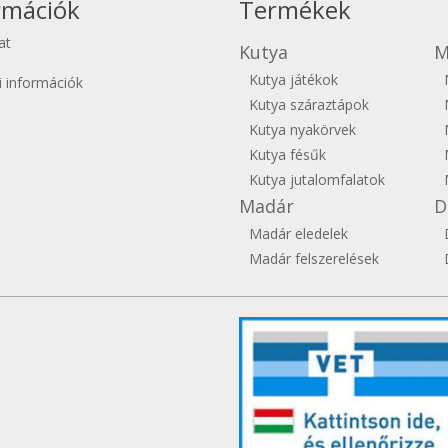
rmációk
Termékek
at
Kutya
M
Kutya játékok
si információk
Kutya száraztápok
Kutya nyakörvek
Kutya fésűk
Kutya jutalomfalatok
Madár
D
Madár eledelek
Madár felszerelések