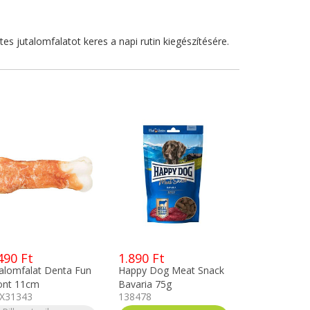
tes jutalomfalatot keres a napi rutin kiegészítésére.
490 Ft
1.890 Ft
talomfalat Denta Fun
Happy Dog Meat Snack
ont 11cm
Bavaria 75g
X31343
138478
b/csomag TRX31343