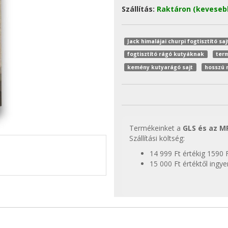
Szállítás:
Raktáron (keveseb
Jack himalájai churpi fogtisztító sa
fogtisztító rágó kutyáknak
ter
kemény kutyarágó sajt
hosszú 
Termékeinket a
GLS és az M
Szállítási költség:
14 999 Ft értékig 1590 
15 000 Ft értéktől ingy