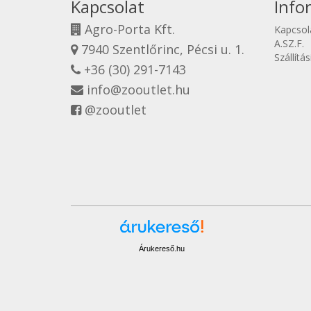
Kapcsolat
Info
Agro-Porta Kft.
Kapcsol
A.SZ.F.
7940 Szentlőrinc, Pécsi u. 1.
Szállítá
+36 (30) 291-7143
info@zooutlet.hu
@zooutlet
Árukereső.hu