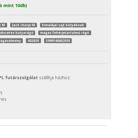
b mint 10db)
jt M
Jack churpi M
himalájai sajt kutyáknak
mészetes kutyarágó
magas fehérjetartalmú rágó
rágásélmény
602030
5999146602030
PL futárszolgálat
szállítja házhoz.
Ft
enes