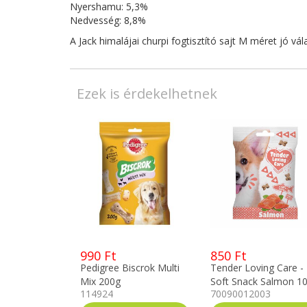
Nyershamu: 5,3%
Nedvesség: 8,8%
A Jack himalájai churpi fogtisztító sajt M méret jó vá
Ezek is érdekelhetnek
990 Ft
850 Ft
Pedigree Biscrok Multi
Tender Loving Care -
Mix 200g
Soft Snack Salmon 1
114924
70090012003