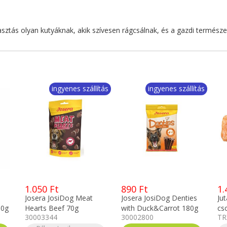
lasztás olyan kutyáknak, akik szívesen rágcsálnak, és a gazdi természe
ingyenes szállítás
ingyenes szállítás
1.050 Ft
890 Ft
1.
Josera JosiDog Meat
Josera JosiDog Denties
Ju
00g
Hearts Beef 70g
with Duck&Carrot 180g
cs
30003344
30002800
TR
2d