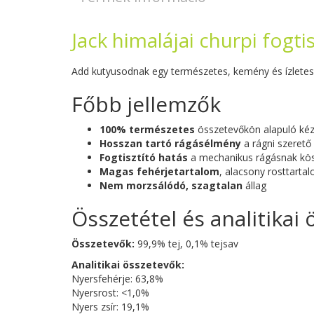
Jack himalájai churpi fogt
Add kutyusodnak egy természetes, kemény és ízletes r
Főbb jellemzők
100% természetes
összetevőkön alapuló kézz
Hosszan tartó rágásélmény
a rágni szerető
Fogtisztító hatás
a mechanikus rágásnak kö
Magas fehérjetartalom
, alacsony rosttarta
Nem morzsálódó, szagtalan
állag
Összetétel és analitikai
Összetevők:
99,9% tej, 0,1% tejsav
Analitikai összetevők:
Nyersfehérje: 63,8%
Nyersrost: <1,0%
Nyers zsír: 19,1%