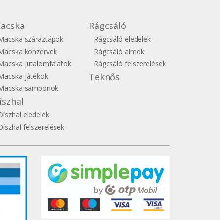
acska
Rágcsáló
Macska száraztápok
Rágcsáló eledelek
Macska konzervek
Rágcsáló almok
Macska jutalomfalatok
Rágcsáló felszerelések
Teknős
Macska játékok
Macska samponok
íszhal
Díszhal eledelek
Díszhal felszerelések