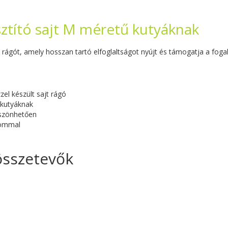
isztító sajt M méretű kutyáknak
ágót, amely hosszan tartó elfoglaltságot nyújt és támogatja a fogak 
el készült sajt rágó
 kutyáknak
szönhetően
lommal
 összetevők