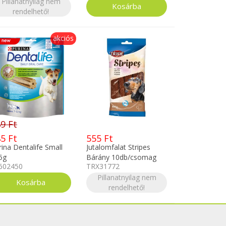
Pillanatnyilag nem
rendelhető!
akciós
9 Ft
5 Ft
555 Ft
rina Dentalife Small
Jutalomfalat Stripes
5g
Bárány 10db/csomag
602450
TRX31772
100g TRX31772
Pillanatnyilag nem
rendelhető!