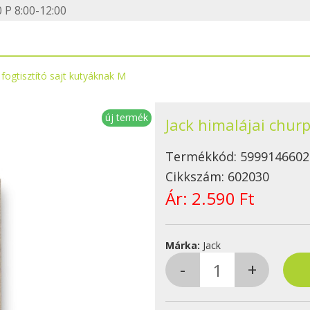
 P 8:00-12:00
 fogtisztító sajt kutyáknak M
új termék
Jack himalájai churp
Termékkód:
5999146602
Cikkszám:
602030
Ár:
2.590 Ft
Márka:
Jack