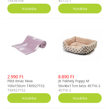
TRX39704
45772-1
TRX39704
2.990 Ft
8.890 Ft
Pléd Xmas Nivia
JK Fekhely Puppy M
100x150cm TRX927152
56x46x17cm bézs 45716-2
TRX927152
45716-2