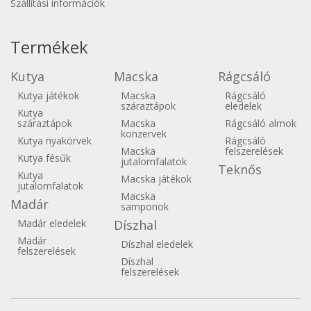
Szállítási információk
Termékek
Kutya
Macska
Rágcsáló
Kutya játékok
Macska
Rágcsáló
száraztápok
eledelek
Kutya
száraztápok
Macska
Rágcsáló almok
konzervek
Kutya nyakörvek
Rágcsáló
Macska
felszerelések
Kutya fésűk
jutalomfalatok
Teknős
Kutya
Macska játékok
jutalomfalatok
Macska
Madár
samponok
Madár eledelek
Díszhal
Madár
Díszhal eledelek
felszerelések
Díszhal
felszerelések