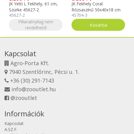
JK Yetti L Fekhely, 61 cm,
JK Fekhely Coral
Szürke 45627-2
Rózsaszínű 50x40x18 cm
45627-2
45704-3
Pillanatnyilag nem
rendelhető!
Kapcsolat
Agro-Porta Kft.
7940 Szentlőrinc, Pécsi u. 1.
+36 (30) 291-7143
info@zooutlet.hu
@zooutlet
Információk
Kapcsolat
A.SZ.F.