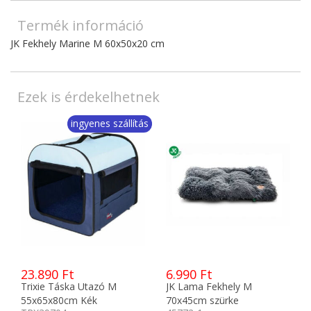
Termék információ
JK Fekhely Marine M 60x50x20 cm
Ezek is érdekelhetnek
ingyenes szállítás
23.890 Ft
6.990 Ft
Trixie Táska Utazó M
JK Lama Fekhely M
55x65x80cm Kék
70x45cm szürke