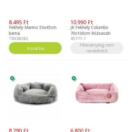
8.495 Ft
10.990 Ft
Fekhely Marino 55x45cm
JK Fekhely Columbo
barna
70x100cm Rózsaszín
TRX38282
45771-1
Pillanatnyilag nem
rendelhető!
8.290 Ft
6.800 Ft