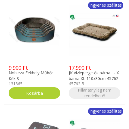
ingyenes szállítás
9.900 Ft
17.990 Ft
Nobleza Fekhely Műbőr
JK Vízlepergetős párna LUX
Kék S
barna XL 110x80cm 45762-
131365
45762-5
5
Pillanatnyilag nem
rendelhető!
ingyenes szállítás