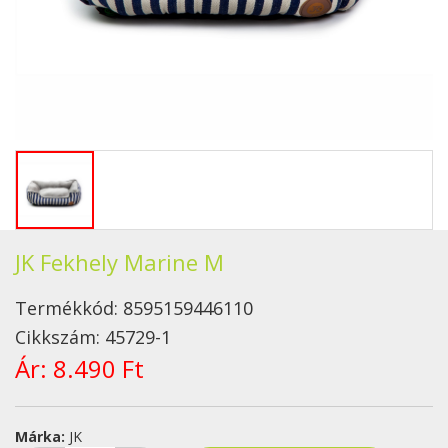
JK Fekhely Marine M
Termékkód:
8595159446110
Cikkszám:
45729-1
Ár:
8.490 Ft
Márka:
JK