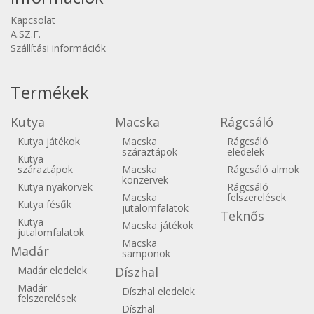
Kapcsolat
A.SZ.F.
Szállítási információk
Termékek
Kutya
Macska
Rágcsáló
Kutya játékok
Macska
Rágcsáló
száraztápok
eledelek
Kutya
száraztápok
Macska
Rágcsáló almok
konzervek
Kutya nyakörvek
Rágcsáló
Macska
felszerelések
Kutya fésűk
jutalomfalatok
Teknős
Kutya
Macska játékok
jutalomfalatok
Macska
Madár
samponok
Madár eledelek
Díszhal
Madár
Díszhal eledelek
felszerelések
Díszhal