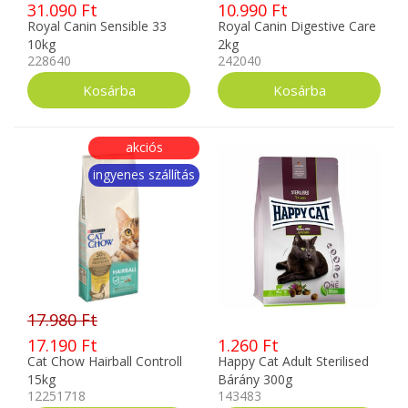
31.090 Ft
10.990 Ft
Royal Canin Sensible 33
Royal Canin Digestive Care
10kg
2kg
228640
242040
akciós
ingyenes szállítás
17.980 Ft
17.190 Ft
1.260 Ft
Cat Chow Hairball Controll
Happy Cat Adult Sterilised
15kg
Bárány 300g
12251718
143483