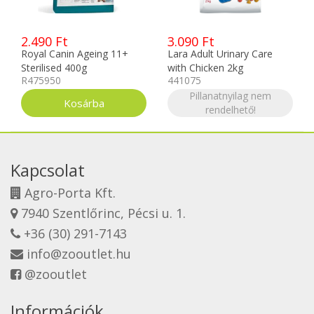
2.490 Ft
3.090 Ft
Royal Canin Ageing 11+
Lara Adult Urinary Care
Sterilised 400g
with Chicken 2kg
R475950
441075
Pillanatnyilag nem
rendelhető!
Kapcsolat
Agro-Porta Kft.
7940 Szentlőrinc, Pécsi u. 1.
+36 (30) 291-7143
info@zooutlet.hu
@zooutlet
Információk