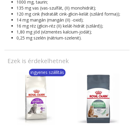
1000 mg, taurin;
135 mg vas (vas-szulfát, (II) monohidrát);
120 mg cink (hidratált cink-glicin-kelát (szilárd forma));
14 mg mangán (mangán (II) -oxid);
16 mg réz (glicin-réz (II) kelát-hidrát (szilárd));
1,80 mg jód (vízmentes kalcium-jodát);
0,25 mg szelén (nátrium-szelenit).
Ezek is érdekelhetnek
ingyenes szállítás