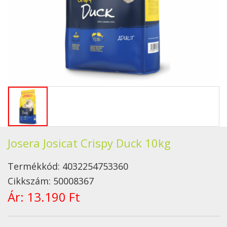
Josera Josicat Crispy Duck 10kg
Termékkód:
4032254753360
Cikkszám:
50008367
Ár:
13.190 Ft