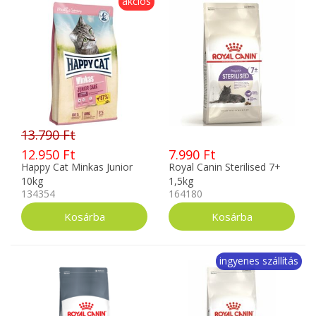
akciós
13.790 Ft
12.950 Ft
7.990 Ft
Happy Cat Minkas Junior
Royal Canin Sterilised 7+
10kg
1,5kg
134354
164180
ingyenes szállítás