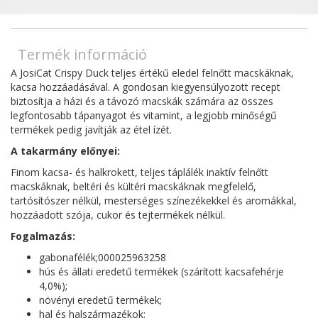
Termék információ
A JosiCat Crispy Duck teljes értékű eledel felnőtt macskáknak,
kacsa hozzáadásával. A gondosan kiegyensúlyozott recept
biztosítja a házi és a távozó macskák számára az összes
legfontosabb tápanyagot és vitamint, a legjobb minőségű
termékek pedig javítják az étel ízét.
A takarmány előnyei:
Finom kacsa- és halkrokett, teljes táplálék inaktív felnőtt
macskáknak, beltéri és kültéri macskáknak megfelelő,
tartósítószer nélkül, mesterséges színezékekkel és aromákkal,
hozzáadott szója, cukor és tejtermékek nélkül.
Fogalmazás:
gabonafélék;000025963258
hús és állati eredetű termékek (szárított kacsafehérje
4,0%);
növényi eredetű termékek;
hal és halszármazékok;