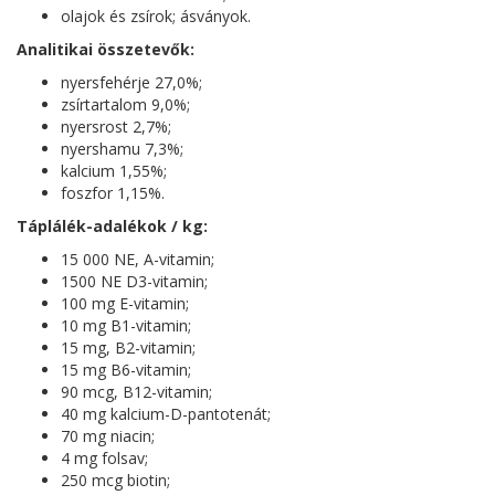
olajok és zsírok; ásványok.
Analitikai összetevők:
nyersfehérje 27,0%;
zsírtartalom 9,0%;
nyersrost 2,7%;
nyershamu 7,3%;
kalcium 1,55%;
foszfor 1,15%.
Táplálék-adalékok / kg:
15 000 NE, A-vitamin;
1500 NE D3-vitamin;
100 mg E-vitamin;
10 mg B1-vitamin;
15 mg, B2-vitamin;
15 mg B6-vitamin;
90 mcg, B12-vitamin;
40 mg kalcium-D-pantotenát;
70 mg niacin;
4 mg folsav;
250 mcg biotin;