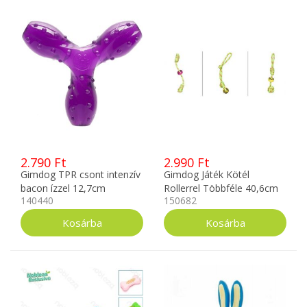
2.790 Ft
2.990 Ft
Gimdog TPR csont intenzív
Gimdog Játék Kötél
bacon ízzel 12,7cm
Rollerrel Többféle 40,6cm
140440
150682
kutyajáték