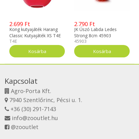
2.699 Ft
2.790 Ft
Kong kutyajáték Harang
JK Úszó Labda Ledes
Classic Kutyajáték XS T4E
Strong 8cm 45903
T4E
45903
Kapcsolat
Agro-Porta Kft.
7940 Szentlőrinc, Pécsi u. 1.
+36 (30) 291-7143
info@zooutlet.hu
@zooutlet