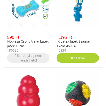
890 Ft
1.395 Ft
Nobleza Csont Alakú Latex
JK Latex Játék Szamár
Játék 13cm
17cm 46834
186686
46834
Pillanatnyilag nem
rendelhető!