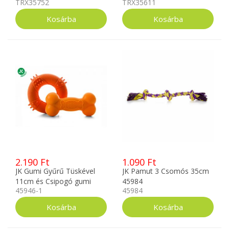
TRX35752
TRX35611
2.190 Ft
1.090 Ft
JK Gumi Gyűrű Tüskével
JK Pamut 3 Csomós 35cm
11cm és Csipogó gumi
45984
45946-1
45984
csont 12cm 45946-1