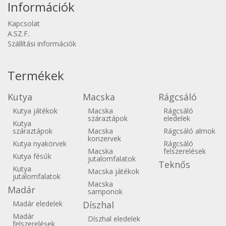
Információk
Kapcsolat
A.SZ.F.
Szállítási információk
Termékek
Kutya
Macska
Rágcsáló
Kutya játékok
Macska
Rágcsáló
száraztápok
eledelek
Kutya
száraztápok
Macska
Rágcsáló almok
konzervek
Kutya nyakörvek
Rágcsáló
Macska
felszerelések
Kutya fésűk
jutalomfalatok
Teknős
Kutya
Macska játékok
jutalomfalatok
Macska
Madár
samponok
Madár eledelek
Díszhal
Madár
Díszhal eledelek
felszerelések