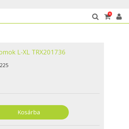
0
omok L-XL TRX201736
225