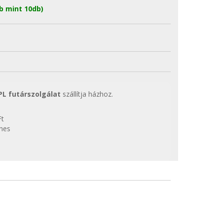
b mint 10db)
PL futárszolgálat
szállítja házhoz.
Ft
enes