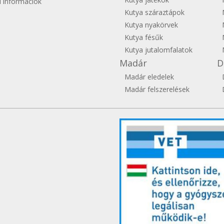
si információk
Kutya száraztápok
Kutya nyakörvek
Kutya fésűk
Kutya jutalomfalatok
Madár
D
Madár eledelek
Madár felszerelések