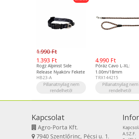
1.990 Ft
1.393 Ft
4.990 Ft
Rogz Alpinist Side
Póráz Cavo L-XL:
Release Nyakörv Fekete
1.00m/18mm
HB23-A
TRX144215
M
mokka/karamell
Pillanatnyilag nem
TRX144215
Pillanatnyilag nem
rendelhető!
rendelhető!
Kapcsolat
Info
Agro-Porta Kft.
Kapcsol
A.SZ.F.
7940 Szentlőrinc, Pécsi u. 1.