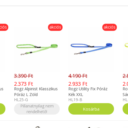
ciós
akciós
akciós
3.390 Ft
4.190 Ft
2.
2.373 Ft
2.933 Ft
2.
us
Rogz Alpinist Klasszikus
Rogz Utility Fix Póráz
Rog
Póráz L Zöld
Kék XXL
Sá
HL25-G
HL19-B
HL
Pillanatnyilag nem
rendelhető!