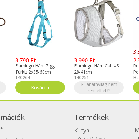
3.
3.790 Ft
3.990 Ft
2.
Flamingo Hám Ziggi
Flamingo Hám Cub XS
Rog
Türkiz 2x35-60cm
28-41cm
Po
140264
140251
HL
519876
Pillanatnyilag nem
rendelhető!
rmációk
Termékek
at
Kutya
M
Kutya játékok