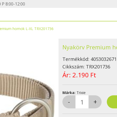
 P 8:00-12:00
remium homok L-XL TRX201736
Nyakörv Premium h
Termékkód:
4053032671
Cikkszám:
TRX201736
Ár:
2.190 Ft
Márka:
Trixie