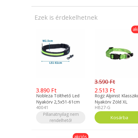
Ezek is érdekelhetnek
ak
3.590 Ft
3.890 Ft
2.513 Ft
Nobleza Tölthető Led
Rogz Alpinist Klasszik
Nyakörv 2,5x51-61cm
Nyakörv Zöld XL
40041
HB27-G
Zöld M 40041
Pillanatnyilag nem
rendelhető!
akciós