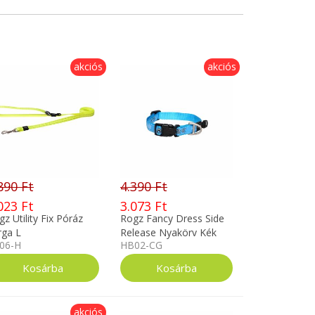
akciós
akciós
890 Ft
4.390 Ft
023 Ft
3.073 Ft
z Utility Fix Póráz
Rogz Fancy Dress Side
rga L
Release Nyakörv Kék
06-H
HB02-CG
Díszes XL
akciós