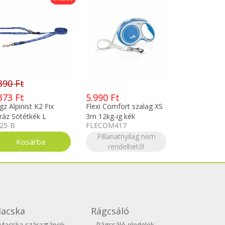
390 Ft
373 Ft
5.990 Ft
z Alpinist K2 Fix
Flexi Comfort szalag XS
ráz Sötétkék L
3m 12kg-ig kék
25-B
FLECOM417
FLECOM417
Pillanatnyilag nem
rendelhető!
acska
Rágcsáló
Macska száraztápok
Rágcsáló eledelek