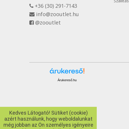
Szállítá
+36 (30) 291-7143
info@zooutlet.hu
@zooutlet
Árukereső.hu
Kedves Látogató! Sütiket (cookie)
azért használunk, hogy weboldalunkat
még jobban az Ön személyes igényeire