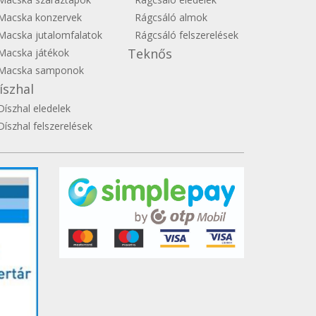
Macska konzervek
Rágcsáló almok
Macska jutalomfalatok
Rágcsáló felszerelések
Teknős
Macska játékok
Macska samponok
íszhal
Díszhal eledelek
Díszhal felszerelések