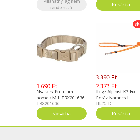
Pillanatnyilag nem
rendelhető!
ak
3.390 Ft
1.690 Ft
2.373 Ft
Nyakörv Premium
Rogz Alpinist K2 Fix
homok M-L TRX201636
Poráz Narancs L
TRX201636
HL25-D