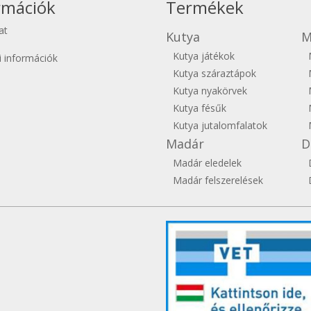
rmációk
Termékek
at
Kutya
M
Kutya játékok
si információk
Kutya száraztápok
Kutya nyakörvek
Kutya fésűk
Kutya jutalomfalatok
Madár
D
Madár eledelek
Madár felszerelések