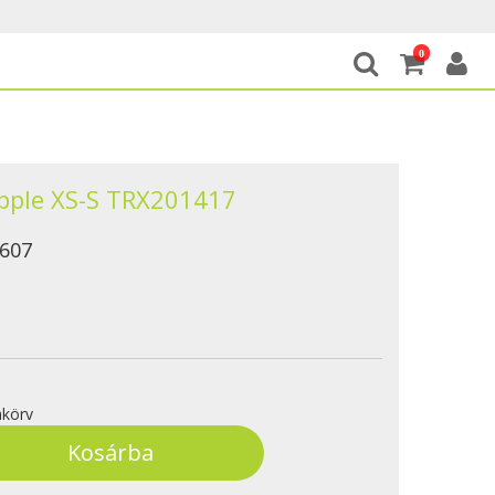
0
pple XS-S TRX201417
607
körv