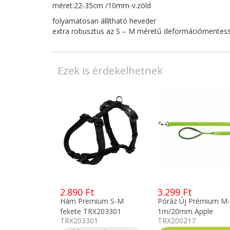
méret:22-35cm /10mm-v.zöld
folyamatosan állítható heveder
extra robusztus az S – M méretű deformációmentess
Ezek is érdekelhetnek
2.890 Ft
3.299 Ft
Hám Premium S-M
Póráz Új Prémium M
fekete TRX203301
1m/20mm Apple
TRX203301
TRX200217
TRX200217