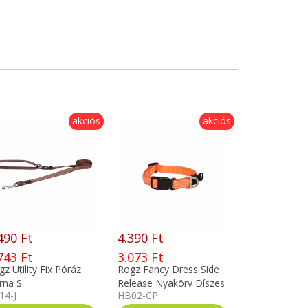
akciós
akciós
490 Ft
4.390 Ft
743 Ft
3.073 Ft
z Utility Fix Póráz
Rogz Fancy Dress Side
rna S
Release Nyakörv Díszes
14-J
HB02-CP
Narancs XL