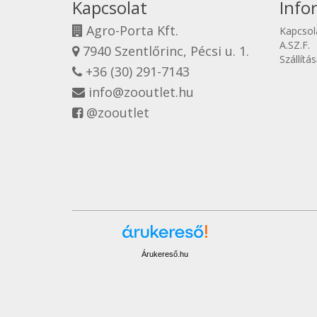
Kapcsolat
Info
Agro-Porta Kft.
Kapcsol
A.SZ.F.
7940 Szentlőrinc, Pécsi u. 1.
Szállítá
+36 (30) 291-7143
info@zooutlet.hu
@zooutlet
Árukereső.hu