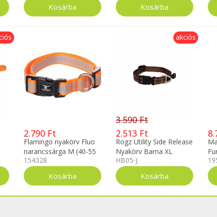
ciós
akciós
3.590 Ft
2.790 Ft
2.513 Ft
8.
Flamingo nyakörv Fluo
Rogz Utility Side Release
Ma
narancssárga M (40-55
Nyakörv Barna XL
Fu
154328
HB05-J
19
cm)
S