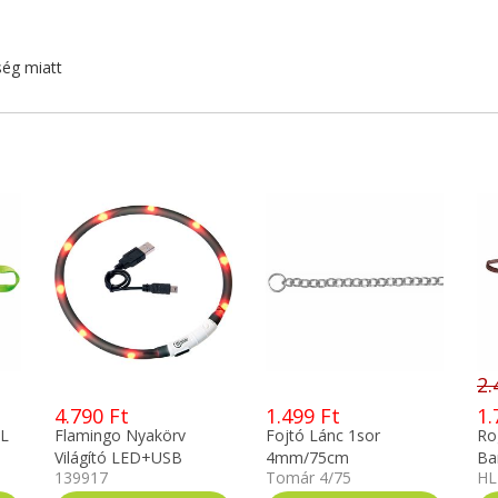
ég miatt
2.
4.790 Ft
1.499 Ft
1.
-L
Flamingo Nyakörv
Fojtó Lánc 1sor
Rog
Világító LED+USB
4mm/75cm
Ba
139917
Tomár 4/75
HL
Fekete 70cm 64961