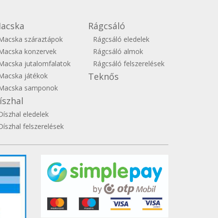
acska
Rágcsáló
Macska száraztápok
Rágcsáló eledelek
Macska konzervek
Rágcsáló almok
Macska jutalomfalatok
Rágcsáló felszerelések
Teknős
Macska játékok
Macska samponok
íszhal
Díszhal eledelek
Díszhal felszerelések