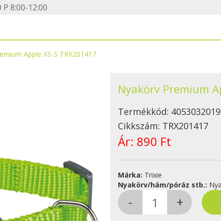
 P 8:00-12:00
remium Apple XS-S TRX201417
Nyakörv Premium A
Termékkód:
4053032019
Cikkszám:
TRX201417
Ár:
890 Ft
Márka:
Trixie
Nyakörv/hám/póráz stb.:
Nya