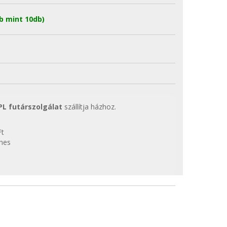
b mint 10db)
PL futárszolgálat
szállítja házhoz.
Ft
enes