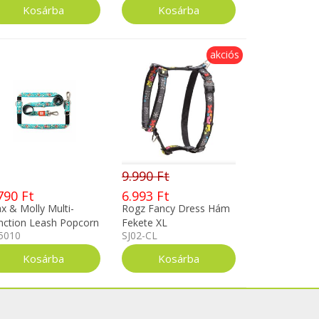
akciós
9.990 Ft
790 Ft
6.993 Ft
x & Molly Multi-
Rogz Fancy Dress Hám
nction Leash Popcorn
Fekete XL
5010
SJ02-CL