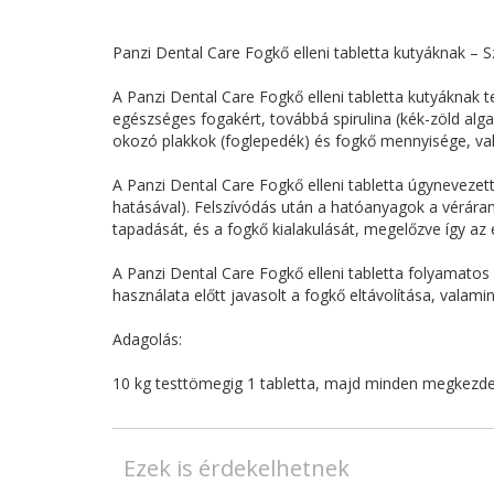
Panzi Dental Care Fogkő elleni tabletta kutyáknak – Sz
A Panzi Dental Care Fogkő elleni tabletta kutyáknak 
egészséges fogakért, továbbá spirulina (kék-zöld alga
okozó plakkok (foglepedék) és fogkő mennyisége, val
A Panzi Dental Care Fogkő elleni tabletta úgynevezet
hatásával). Felszívódás után a hatóanyagok a vérára
tapadását, és a fogkő kialakulását, megelőzve így az 
A Panzi Dental Care Fogkő elleni tabletta folyamato
használata előtt javasolt a fogkő eltávolítása, valami
Adagolás:
10 kg testtömegig 1 tabletta, majd minden megkezdet
Ezek is érdekelhetnek