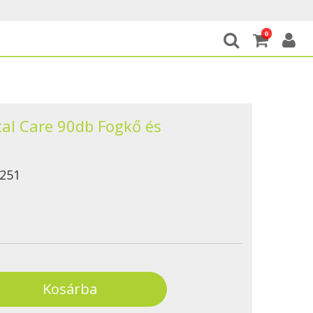
0
al Care 90db Fogkő és
251