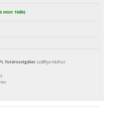
b mint 10db)
PL futárszolgálat
szállítja házhoz.
Ft
enes