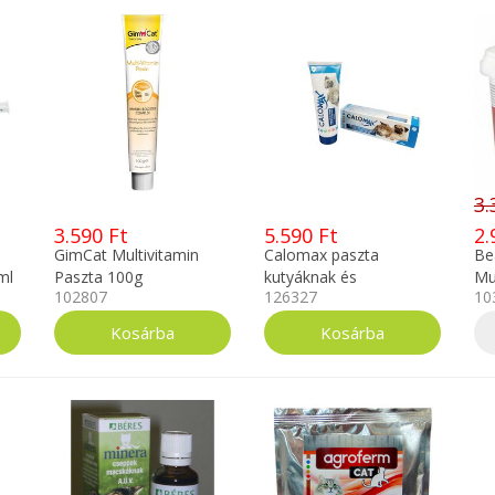
3.
3.590 Ft
5.590 Ft
2.
GimCat Multivitamin
Calomax paszta
Be
ml
Paszta 100g
kutyáknak és
Mu
102807
126327
10
macskáknak 120g
Ma