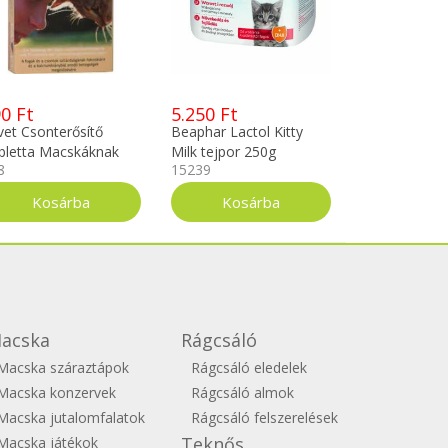
0 Ft
5.250 Ft
vet Csonterősítő
Beaphar Lactol Kitty
bletta Macskáknak
Milk tejpor 250g
8
15239
db
acska
Rágcsáló
Macska száraztápok
Rágcsáló eledelek
Macska konzervek
Rágcsáló almok
Macska jutalomfalatok
Rágcsáló felszerelések
Teknős
Macska játékok