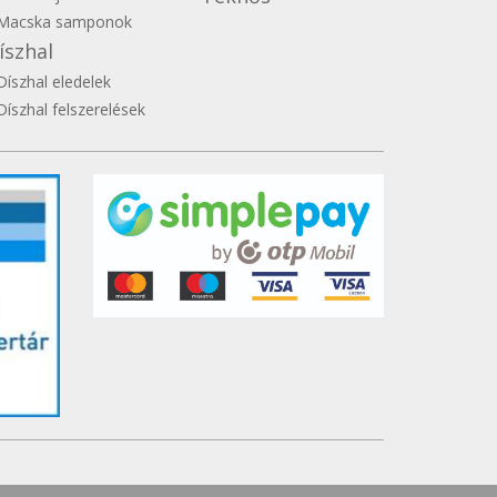
Macska samponok
íszhal
Díszhal eledelek
Díszhal felszerelések