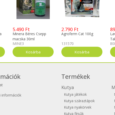
5.490 Ft
2.790 Ft
89
a
Minera Béres Csepp
Agroferm Cat 100g
La
macska 30ml
Ta
MINE3
131570
80
50
rmációk
Termékek
at
Kutya
M
Kutya játékok
si információk
Kutya száraztápok
Kutya nyakörvek
Kutya fésűk