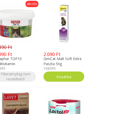
akciós
390 Ft
990 Ft
2.090 Ft
aphar TOP10
GimCat Malt Soft Extra
ltivitamin
Paszta 50g
395
108395
cskáknak 180db
Pillanatnyilag nem
rendelhető!