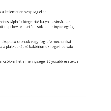
 a kellemetlen szájszag ellen.
ciális táplálék kiegészítő kutyák számára az
lott napi bevitel esetén csökken az ínybetegséget
et lekoptató csontok vagy fogkefe mechanikai
va a plakkot képző baktériumok fogakhoz való
osan csökkenhet a mennyisége. Súlyosabb esetekben