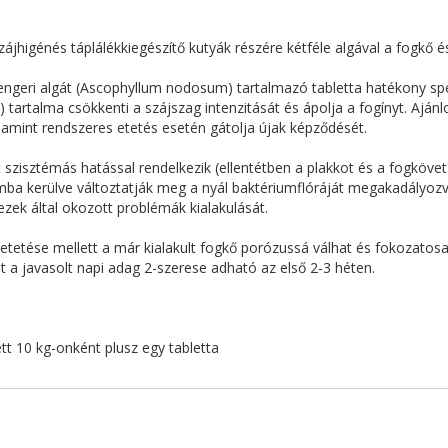
ájhigénés táplálékkiegészítő kutyák részére kétféle algával a fogkő és
tengeri algát (Ascophyllum nodosum) tartalmazó tabletta hatékony spe
) tartalma csökkenti a szájszag intenzitását és ápolja a fogínyt. Aján
amint rendszeres etetés esetén gátolja újak képződését.
t szisztémás hatással rendelkezik (ellentétben a plakkot és a fogköv
mba kerülve változtatják meg a nyál baktériumflóráját megakadályoz
ezek által okozott problémák kialakulását.
s etetése mellett a már kialakult fogkő porózussá válhat és fokozat
nt a javasolt napi adag 2-szerese adható az első 2-3 héten.
t 10 kg-onként plusz egy tabletta