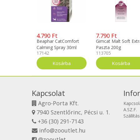
4.790 Ft
7.790 Ft
Beaphar CatComfort
Gimcat Malt Soft Extr
Calming Spray 30ml
Paszta 200g
17142
113705
Kapcsolat
Info
Agro-Porta Kft.
Kapcsol
A.SZ.F.
7940 Szentlőrinc, Pécsi u. 1.
Szállítá
+36 (30) 291-7143
info@zooutlet.hu
@zooutlet