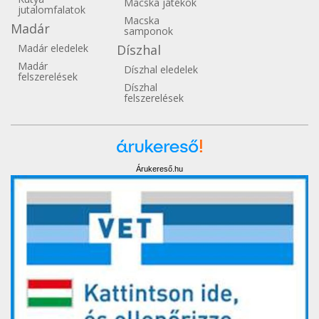
Macska játékok
jutalomfalatok
Macska
Madár
samponok
Madár eledelek
Díszhal
Madár
Díszhal eledelek
felszerelések
Díszhal
felszerelések
Árukereső.hu