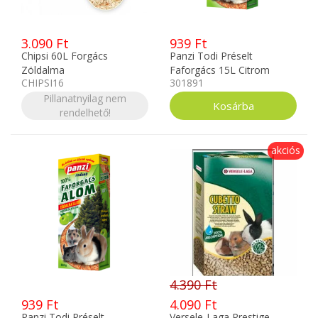
3.090 Ft
939 Ft
Chipsi 60L Forgács
Panzi Todi Préselt
Zöldalma
Faforgács 15L Citrom
CHIPSI16
301891
Pillanatnyilag nem
rendelhető!
akciós
4.390 Ft
939 Ft
4.090 Ft
Panzi Todi Préselt
Versele-Laga Prestige