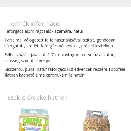
Termék információ
Faforgács alom rágcsálók számára, natúr.
Tartalma: Válogatott fa felhasználásával, szitált, gondosan
válogatott, eredeti faforgácsból készült, présetl kivitelben.
Felhasználási javaslat: 5-7 cm vastagon terítse az aljzaton,
szükség szerint cserélje.
Kisszemű, puha, natúr faforgács kiskedvencek részére.Többféle
illatban kapható:alma,citrom,kamilla,natúr.
Ezek is érdekelhetnek