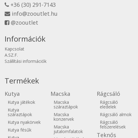
+36 (30) 291-7143
info@zooutlet.hu
@zooutlet
Információk
Kapcsolat
A.SZ.F.
Szállítási információk
Termékek
Kutya
Macska
Rágcsáló
Kutya játékok
Macska
Rágcsáló
száraztápok
eledelek
Kutya
száraztápok
Macska
Rágcsáló almok
konzervek
Kutya nyakörvek
Rágcsáló
Macska
felszerelések
Kutya fésűk
jutalomfalatok
Teknős
Kutya