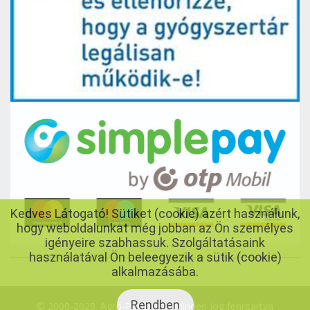
Kedves Látogató! Sütiket (cookie) azért használunk,
hogy weboldalunkat még jobban az Ön személyes
igényeire szabhassuk. Szolgáltatásaink
használatával Ön beleegyezik a sütik (cookie)
alkalmazásába.
Rendben
© 2000-2020. Agro-Porta Kft., Minden jog fenntartva