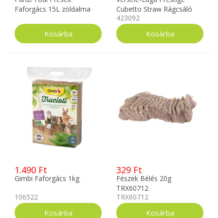
Faforgács 15L zöldalma
Cubetto Straw Rágcsáló
423092
Alom Szalma 12L
1.490 Ft
329 Ft
Gimbi Faforgács 1kg
Fészek Bélés 20g
TRX60712
106522
TRX60712