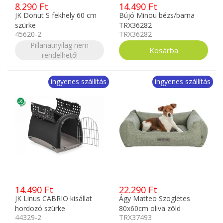
8.290 Ft
14.490 Ft
JK Donut S fekhely 60 cm
Bújó Minou bézs/barna
szürke
TRX36282
45620-2
TRX36282
Pillanatnyilag nem
rendelhető!
ingyenes szállítás
ingyenes szállítás
14.490 Ft
22.290 Ft
JK Linus CABRIO kisállat
Ágy Matteo Szögletes
hordozó szürke
80x60cm oliva zöld
44329-2
TRX37493
TRX37493