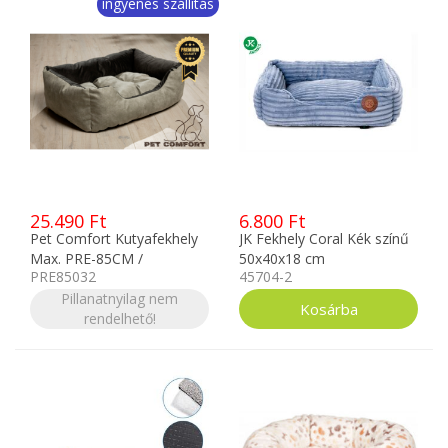
ingyenes szállítás
25.490 Ft
6.800 Ft
Pet Comfort Kutyafekhely
JK Fekhely Coral Kék színű
Max. PRE-85CM /
50x40x18 cm
PRE85032
45704-2
Csúszásgátlós
Pillanatnyilag nem
rendelhető!