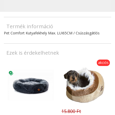
Termék információ
Pet Comfort Kutyafekhely Max. LUI65CM / Csúszásgátlós
Ezek is érdekelhetnek
akciós
15.800 Ft