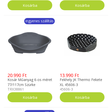
ingyenes szállítás
20.990 Ft
13.990 Ft
Kosár Műanyag 6-os méret
Fekhely JK Thermo Fekete
77/117cm Szürke
XL 45606-3
TRX38861
45606-3
TRX38861