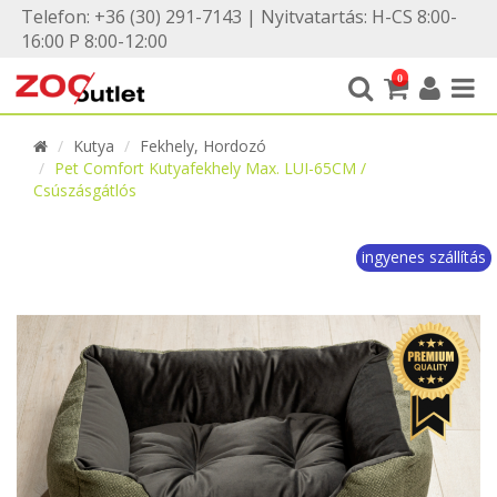
Telefon: +36 (30) 291-7143 | Nyitvatartás: H-CS 8:00-
16:00 P 8:00-12:00
0
Kutya
Fekhely, Hordozó
Pet Comfort Kutyafekhely Max. LUI-65CM /
Csúszásgátlós
ingyenes szállítás