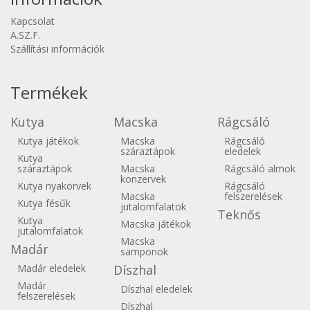
Kapcsolat
A.SZ.F.
Szállítási információk
Termékek
Kutya
Macska
Rágcsáló
Kutya játékok
Macska
Rágcsáló
száraztápok
eledelek
Kutya
száraztápok
Macska
Rágcsáló almok
konzervek
Kutya nyakörvek
Rágcsáló
Macska
felszerelések
Kutya fésűk
jutalomfalatok
Teknős
Kutya
Macska játékok
jutalomfalatok
Macska
Madár
samponok
Madár eledelek
Díszhal
Madár
Díszhal eledelek
felszerelések
Díszhal