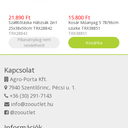
21.890 Ft
15.800 Ft
Szállítótáska Hátizsák 2in1
Kosár Műanyag 5 78/96cm
25x38x50cm TRX28842
szürke TRX38851
TRX28842
TRX38851
Pillanatnyilag nem
rendelhető!
Kapcsolat
Agro-Porta Kft.
7940 Szentlőrinc, Pécsi u. 1.
+36 (30) 291-7143
info@zooutlet.hu
@zooutlet
Információk