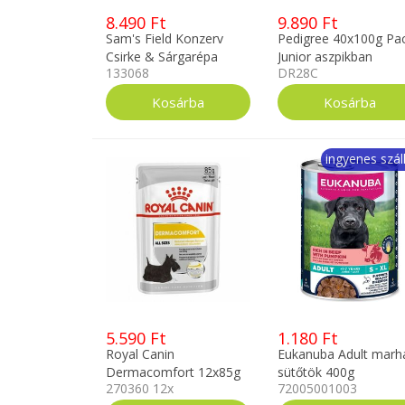
8.490 Ft
9.890 Ft
Sam's Field Konzerv
Pedigree 40x100g Pa
Csirke & Sárgarépa
Junior aszpikban
133068
DR28C
6x400g
ingyenes száll
5.590 Ft
1.180 Ft
Royal Canin
Eukanuba Adult marh
Dermacomfort 12x85g
sütőtök 400g
270360 12x
72005001003