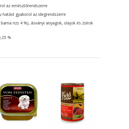
orol az emésztőrendszerre
ív hatást gyakorol az idegrendszerre
rna rizs 4 %), ásványi anyagok, olajok és zsírok
0,25 %