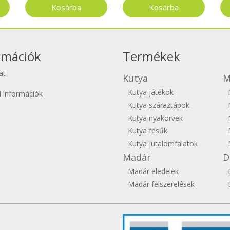
rmációk
Termékek
at
Kutya
M
Kutya játékok
si információk
Kutya száraztápok
Kutya nyakörvek
Kutya fésűk
Kutya jutalomfalatok
Madár
D
Madár eledelek
Madár felszerelések