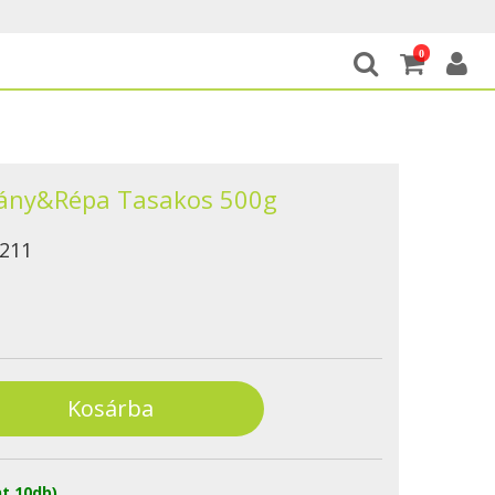
0
rány&Répa Tasakos 500g
211
t 10db)