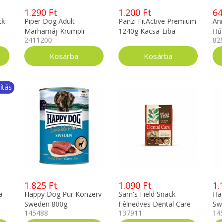
1.290 Ft
1.200 Ft
64
ck
Piper Dog Adult
Panzi FitActive Premium
An
Marhamáj-Krumpli
1240g Kacsa-Liba
Hú
2411200
82
konzerv 800g
ítás
1.825 Ft
1.090 Ft
1.
a-
Happy Dog Pur Konzerv
Sam's Field Snack
Ha
Sweden 800g
Félnedves Dental Care
Sw
145488
137911
14
200g