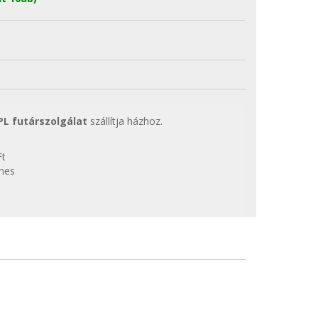
PL futárszolgálat
szállítja házhoz.
Ft
enes