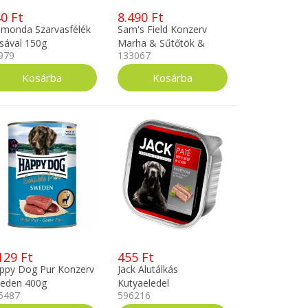
0 Ft
8.490 Ft
imonda Szarvasfélék
Sam's Field Konzerv
sával 150g
Marha & Sűtőtök &
979
133067
Borsó 6x400g
129 Ft
455 Ft
ppy Dog Pur Konzerv
Jack Alutálkás
eden 400g
Kutyaeledel
5487
596216
Gabonamentes Marha,