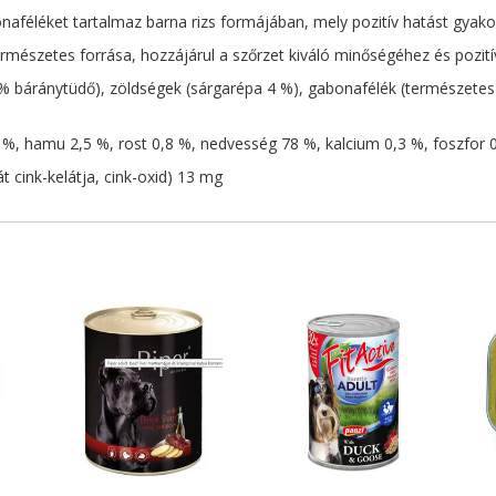
aféléket tartalmaz barna rizs formájában, mely pozitív hatást gyak
természetes forrása, hozzájárul a szőrzet kiváló minőségéhez és pozit
báránytüdő), zöldségek (sárgarépa 4 %), gabonafélék (természetes ba
7 %, hamu 2,5 %, rost 0,8 %, nedvesség 78 %, kalcium 0,3 %, foszfor 
át cink-kelátja, cink-oxid) 13 mg