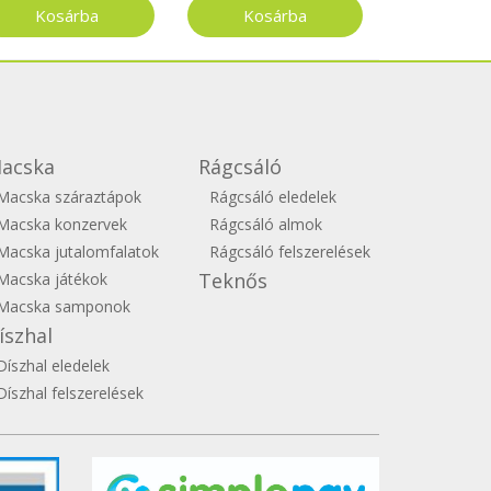
Májpástétom 150g
acska
Rágcsáló
Macska száraztápok
Rágcsáló eledelek
Macska konzervek
Rágcsáló almok
Macska jutalomfalatok
Rágcsáló felszerelések
Teknős
Macska játékok
Macska samponok
íszhal
Díszhal eledelek
Díszhal felszerelések