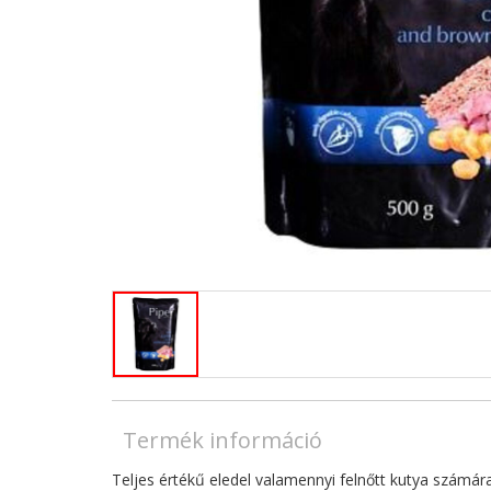
Termék információ
Teljes értékű eledel valamennyi felnőtt kutya számára