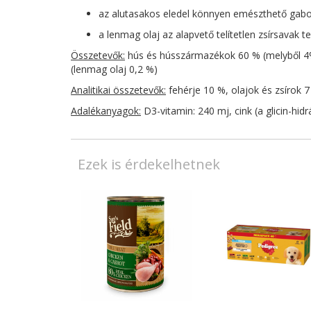
az alutasakos eledel könnyen emészthető gabon
a lenmag olaj az alapvető telítetlen zsírsavak 
Összetevők:
hús és hússzármazékok 60 % (melyből 4% 
(lenmag olaj 0,2 %)
Analitikai összetevők:
fehérje 10 %, olajok és zsírok 
Adalékanyagok:
D3-vitamin: 240 mj, cink (a glicin-hidr
Ezek is érdekelhetnek