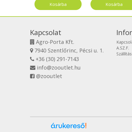
Kapcsolat
Info
Agro-Porta Kft.
Kapcsol
A.SZ.F.
7940 Szentlőrinc, Pécsi u. 1.
Szállítá
+36 (30) 291-7143
info@zooutlet.hu
@zooutlet