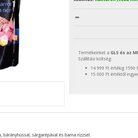
Termékeinket a
GLS és az M
Szállítási költség:
14 999 Ft értékig 1590 
15 000 Ft értéktől ingy
, bárányhússal, sárgarépával és barna rizzsel.