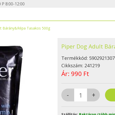
 P 8:00-12:00
lt Bárány&Répa Tasakos 500g
Piper Dog Adult Bá
Termékkód:
5902921307
Cikkszám:
241219
Ár:
990 Ft
Szállítás:
Raktáron (több min