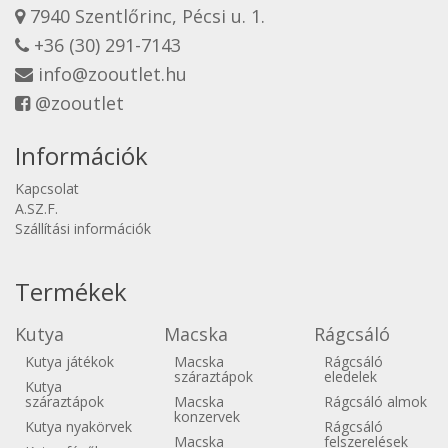
7940 Szentlőrinc, Pécsi u. 1.
+36 (30) 291-7143
info@zooutlet.hu
@zooutlet
Információk
Kapcsolat
A.SZ.F.
Szállítási információk
Termékek
Kutya
Macska
Rágcsáló
Kutya játékok
Macska
Rágcsáló
száraztápok
eledelek
Kutya
száraztápok
Macska
Rágcsáló almok
konzervek
Kutya nyakörvek
Rágcsáló
Macska
felszerelések