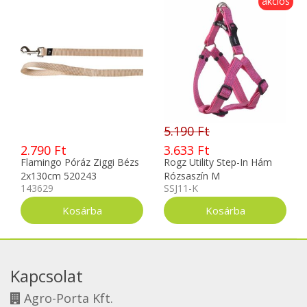
akciós
5.190 Ft
2.790 Ft
3.633 Ft
Flamingo Póráz Ziggi Bézs
Rogz Utility Step-In Hám
2x130cm 520243
Rózsaszín M
143629
SSJ11-K
Kapcsolat
Agro-Porta Kft.