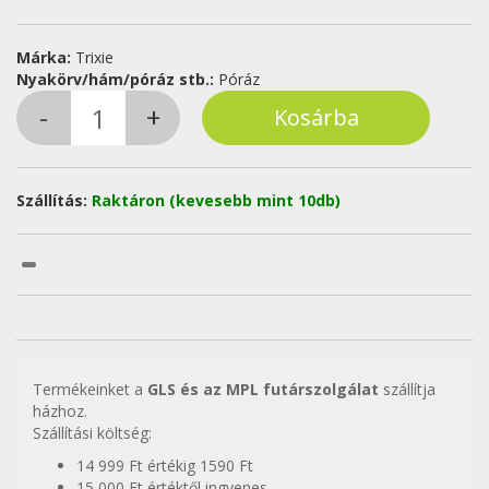
Márka:
Trixie
Nyakörv/hám/póráz stb.:
Póráz
Szállítás:
Raktáron (kevesebb mint 10db)
Termékeinket a
GLS és az MPL futárszolgálat
szállítja
házhoz.
Szállítási költség:
14 999 Ft értékig 1590 Ft
15 000 Ft értéktől ingyenes