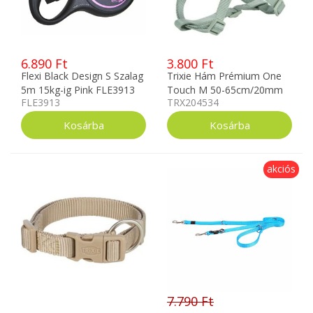
6.890 Ft
3.800 Ft
Flexi Black Design S Szalag
Trixie Hám Prémium One
5m 15kg-ig Pink FLE3913
Touch M 50-65cm/20mm
FLE3913
TRX204534
Zsályazöld TRX204534
akciós
7.790 Ft