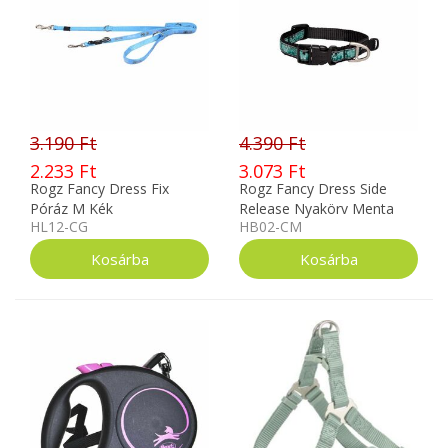
3.190 Ft
4.390 Ft
2.233 Ft
3.073 Ft
Rogz Fancy Dress Fix
Rogz Fancy Dress Side
Póráz M Kék
Release Nyakörv Menta
HL12-CG
HB02-CM
Díszes XL