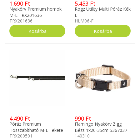
1.690 Ft
5.453 Ft
Nyakörv Premium homok
Rogz Utility Multi Póráz Kék
M-L TRX201636
L
TRX201636
HLM06-F
4.490 Ft
990 Ft
Póráz Premium
Flamingo Nyakörv Ziggi
Hosszabítható M-L Fekete
Bézs 1x20-35cm 5367037
TRX200501
140310
TRX200501