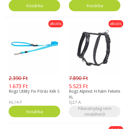
akciós
akciós
2.390 Ft
7.890 Ft
1.673 Ft
5.523 Ft
Rogz Utility Fix Póráz Kék S
Rogz Alpinist H-hám Fekete
XL
HL14-F
SJ27-A
Pillanatnyilag nem
rendelhető!