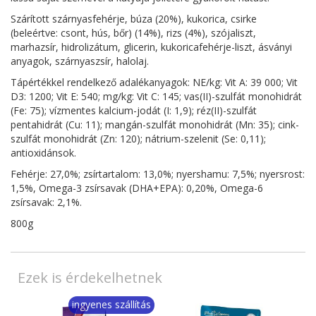
Szárított szárnyasfehérje, búza (20%), kukorica, csirke
(beleértve: csont, hús, bőr) (14%), rizs (4%), szójaliszt,
marhazsír, hidrolizátum, glicerin, kukoricafehérje-liszt, ásványi
anyagok, szárnyaszsír, halolaj.
Tápértékkel rendelkező adalékanyagok: NE/kg: Vit A: 39 000; Vit
D3: 1200; Vit E: 540; mg/kg: Vit C: 145; vas(II)-szulfát monohidrát
(Fe: 75); vízmentes kalcium-jodát (I: 1,9); réz(II)-szulfát
pentahidrát (Cu: 11); mangán-szulfát monohidrát (Mn: 35); cink-
szulfát monohidrát (Zn: 120); nátrium-szelenit (Se: 0,11);
antioxidánsok.
Fehérje: 27,0%; zsírtartalom: 13,0%; nyershamu: 7,5%; nyersrost:
1,5%, Omega-3 zsírsavak (DHA+EPA): 0,20%, Omega-6
zsírsavak: 2,1%.
800g
Ezek is érdekelhetnek
ingyenes szállítás