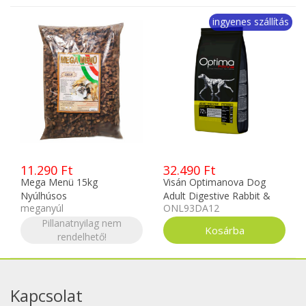
ingyenes szállítás
11.290 Ft
32.490 Ft
Mega Menü 15kg
Visán Optimanova Dog
Nyúlhúsos
Adult Digestive Rabbit &
meganyúl
ONL93DA12
Potato 12kg
Pillanatnyilag nem
rendelhető!
Kapcsolat