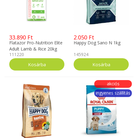
33.890 Ft
2.050 Ft
Flatazor Pro-Nutrition Elite
Happy Dog Sano N 1kg
Adult Lamb & Rice 20kg
111220
145924
akciós
ingyenes szállítás