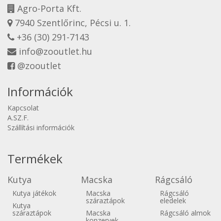
Agro-Porta Kft.
7940 Szentlőrinc, Pécsi u. 1.
+36 (30) 291-7143
info@zooutlet.hu
@zooutlet
Információk
Kapcsolat
A.SZ.F.
Szállítási információk
Termékek
Kutya
Macska
Rágcsáló
Kutya játékok
Macska
Rágcsáló
száraztápok
eledelek
Kutya
száraztápok
Macska
Rágcsáló almok
konzervek