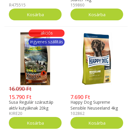
R475515
159860
akciós
ingyenes szállítás
16.090 Ft
15.790 Ft
7.690 Ft
Susa Regulár száraztáp
Happy Dog Supreme
aktív kutyáknak 20kg
Sensible Neuseeland 4kg
KIRE20
102862