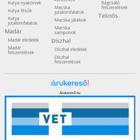
Kutya nyakörvek
Rágcsáló
Macska
felszerelések
Kutya fésűk
jutalomfalatok
Teknős
Kutya
Macska játékok
jutalomfalatok
Macska
Madár
samponok
Madár eledelek
Díszhal
Madár
Díszhal eledelek
felszerelések
Díszhal
felszerelések
Árukereső.hu