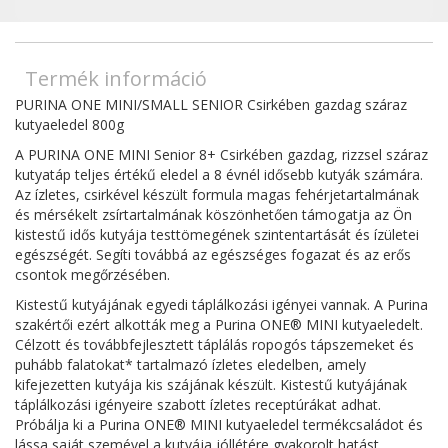
Termék információ
PURINA ONE MINI/SMALL SENIOR Csirkében gazdag száraz
kutyaeledel 800g
A PURINA ONE MINI Senior 8+ Csirkében gazdag, rizzsel száraz
kutyatáp teljes értékű eledel a 8 évnél idősebb kutyák számára.
Az ízletes, csirkével készült formula magas fehérjetartalmának
és mérsékelt zsírtartalmának köszönhetően támogatja az Ön
kistestű idős kutyája testtömegének szintentartását és ízületei
egészségét. Segíti továbbá az egészséges fogazat és az erős
csontok megőrzésében.
Kistestű kutyájának egyedi táplálkozási igényei vannak. A Purina
szakértői ezért alkották meg a Purina ONE® MINI kutyaeledelt.
Célzott és továbbfejlesztett táplálás ropogós tápszemeket és
puhább falatokat* tartalmazó ízletes eledelben, amely
kifejezetten kutyája kis szájának készült. Kistestű kutyájának
táplálkozási igényeire szabott ízletes receptúrákat adhat.
Próbálja ki a Purina ONE® MINI kutyaeledel termékcsaládot és
lássa saját szemével a kutyája jóllétére gyakorolt hatást.