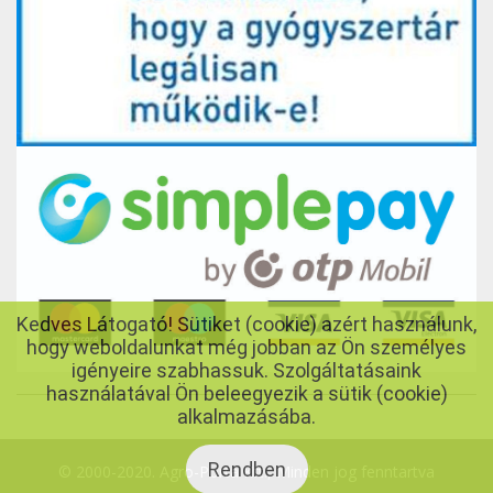
Kedves Látogató! Sütiket (cookie) azért használunk,
hogy weboldalunkat még jobban az Ön személyes
igényeire szabhassuk. Szolgáltatásaink
használatával Ön beleegyezik a sütik (cookie)
alkalmazásába.
Rendben
© 2000-2020. Agro-Porta Kft., Minden jog fenntartva