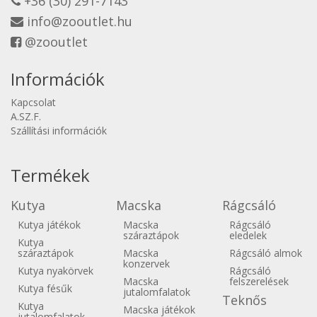
+36 (30) 291-7143
info@zooutlet.hu
@zooutlet
Információk
Kapcsolat
A.SZ.F.
Szállítási információk
Termékek
Kutya
Macska
Rágcsáló
Kutya játékok
Macska
Rágcsáló
száraztápok
eledelek
Kutya
száraztápok
Macska
Rágcsáló almok
konzervek
Kutya nyakörvek
Rágcsáló
Macska
felszerelések
Kutya fésűk
jutalomfalatok
Teknős
Kutya
Macska játékok
jutalomfalatok