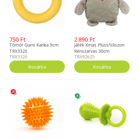
750 Ft
2.890 Ft
Tömör Gumi Karika 9cm
Játék Xmas Plüss/Vászon
TRX3320
Rénszarvas 30cm
TRX3320
TRX92625
TRX92625