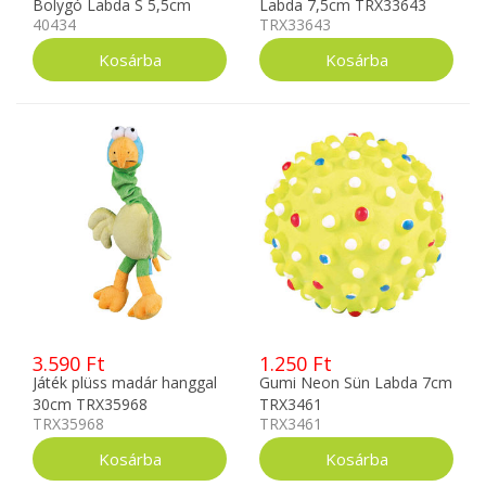
Bolygó Labda S 5,5cm
Labda 7,5cm TRX33643
40434
TRX33643
rózsaszín/zöld/kék/sárga
40434
3.590 Ft
1.250 Ft
Játék plüss madár hanggal
Gumi Neon Sün Labda 7cm
30cm TRX35968
TRX3461
TRX35968
TRX3461