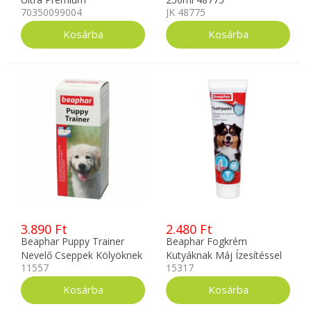
70350099004
JK 48775
Kondicionáló 473ml
3.890 Ft
2.480 Ft
Beaphar Puppy Trainer
Beaphar Fogkrém
Nevelő Cseppek Kölyöknek
Kutyáknak Máj Ízesítéssel
11557
15317
20ml
100g