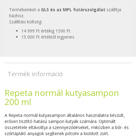
Termékeinket a
GLS és az MPL futárszolgálat
szállítja
házhoz.
Szállítási költség:
14 999 Ft értékig 1590 Ft
15 000 Ft értéktől ingyenes
Termék információ
Repeta normál kutyasampon
200 ml
A Repeta normál kutyasampon általános használatra készült,
erősen tisztító hatású sampon kutyák számára. Optimált
összetétele eltávolítja a szennyeződéseket, miközben a bőr- és
szőrtápláló anyagok segítenek pótolni a kioldott zsírt.