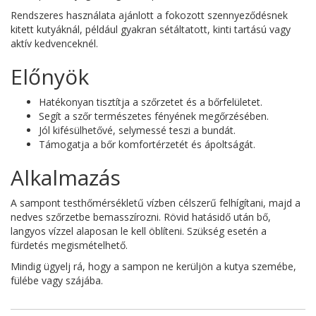
Rendszeres használata ajánlott a fokozott szennyeződésnek
kitett kutyáknál, például gyakran sétáltatott, kinti tartású vagy
aktív kedvenceknél.
Előnyök
Hatékonyan tisztítja a szőrzetet és a bőrfelületet.
Segít a szőr természetes fényének megőrzésében.
Jól kifésülhetővé, selymessé teszi a bundát.
Támogatja a bőr komfortérzetét és ápoltságát.
Alkalmazás
A sampont testhőmérsékletű vízben célszerű felhígítani, majd a
nedves szőrzetbe bemasszírozni. Rövid hatásidő után bő,
langyos vízzel alaposan le kell öblíteni. Szükség esetén a
fürdetés megismételhető.
Mindig ügyelj rá, hogy a sampon ne kerüljön a kutya szemébe,
fülébe vagy szájába.