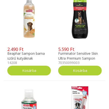
2.490 Ft
5.590 Ft
Beaphar Sampon barna
Furminator Sensitive Skin
szőrű kutyáknak
Ultra Premium Sampon
14208
70350099003
manukamézzel 250ml
473ml