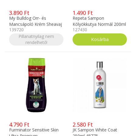
3.890 Ft
1.490 Ft
My Bulldog Orr- és
Repeta Sampon
Mancsápoló Krém Sheavaj
Kólyökkutya Normál 200ml
139720
127430
50ml
Pillanatnyilag nem
rendelhető!
4.790 Ft
2.580 Ft
Furminator Sensitive Skin
JK Sampon White Coat
Ultra Premium
250ml 48775