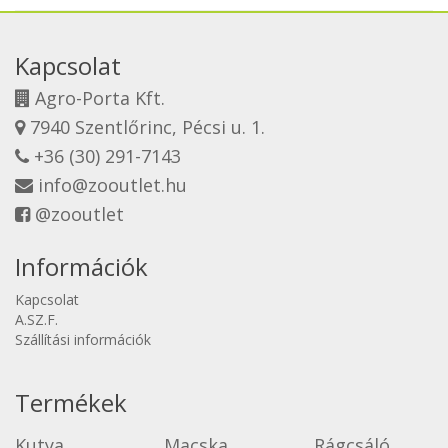
Kapcsolat
Agro-Porta Kft.
7940 Szentlőrinc, Pécsi u. 1.
+36 (30) 291-7143
info@zooutlet.hu
@zooutlet
Információk
Kapcsolat
A.SZ.F.
Szállítási információk
Termékek
Kutya
Macska
Rágcsáló