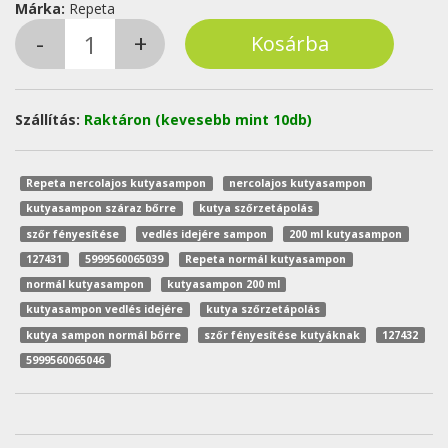
Márka:
Repeta
Szállítás:
Raktáron (kevesebb mint 10db)
Repeta nercolajos kutyasampon
nercolajos kutyasampon
kutyasampon száraz bőrre
kutya szőrzetápolás
szőr fényesítése
vedlés idejére sampon
200 ml kutyasampon
127431
5999560065039
Repeta normál kutyasampon
normál kutyasampon
kutyasampon 200 ml
kutyasampon vedlés idejére
kutya szőrzetápolás
kutya sampon normál bőrre
szőr fényesítése kutyáknak
127432
5999560065046