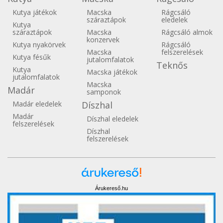
Kutya játékok
Macska
Rágcsáló
száraztápok
eledelek
Kutya
száraztápok
Macska
Rágcsáló almok
konzervek
Kutya nyakörvek
Rágcsáló
Macska
felszerelések
Kutya fésűk
jutalomfalatok
Teknős
Kutya
Macska játékok
jutalomfalatok
Macska
Madár
samponok
Madár eledelek
Díszhal
Madár
Díszhal eledelek
felszerelések
Díszhal
felszerelések
Árukereső.hu