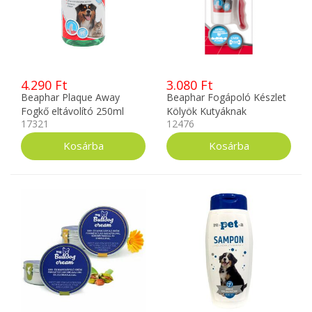
4.290 Ft
3.080 Ft
Beaphar Plaque Away
Beaphar Fogápoló Készlet
Fogkő eltávolító 250ml
Kölyök Kutyáknak
17321
12476