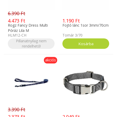
6.390 Ft
4.473 Ft
1.190 Ft
Rogz Fancy Dress Multi
Fojtó lánc 1sor 3mm/70cm
Póráz Lila M
HLM12-CH
Tomár 3/70
Pillanatnyilag nem
rendelhető!
akciós
3.390 Ft
2.373 Ft
2.049 Ft