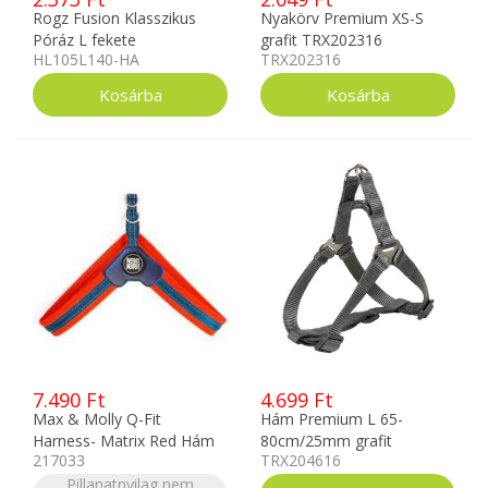
Rogz Fusion Klasszikus
Nyakörv Premium XS-S
Póráz L fekete
grafit TRX202316
HL105L140-HA
TRX202316
7.490 Ft
4.699 Ft
Max & Molly Q-Fit
Hám Premium L 65-
Harness- Matrix Red Hám
80cm/25mm grafit
217033
TRX204616
M
TRX204616
Pillanatnyilag nem