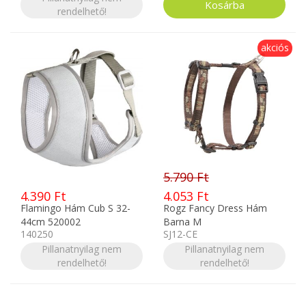
rendelhető!
akciós
5.790 Ft
4.390 Ft
4.053 Ft
Flamingo Hám Cub S 32-
Rogz Fancy Dress Hám
44cm 520002
Barna M
140250
SJ12-CE
Pillanatnyilag nem
Pillanatnyilag nem
rendelhető!
rendelhető!