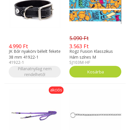
5.090 Ft
4.990 Ft
3.563 Ft
JK Bőr nyakörv bélelt fekete
Rogz Fusion Klasszikus
38 mm 41922-1
Hám színes M
41922-1
SJ103M-HF
Pillanatnyilag nem
rendelhető!
akciós