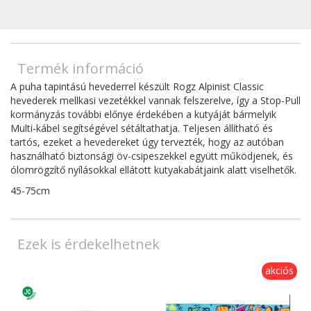
Termék információ
A puha tapintású hevederrel készült Rogz Alpinist Classic
hevederek mellkasi vezetékkel vannak felszerelve, így a Stop-Pull
kormányzás további előnye érdekében a kutyáját bármelyik
Multi-kábel segítségével sétáltathatja. Teljesen állítható és
tartós, ezeket a hevedereket úgy tervezték, hogy az autóban
használható biztonsági öv-csipeszekkel együtt működjenek, és
ólomrögzítő nyílásokkal ellátott kutyakabátjaink alatt viselhetők.
45-75cm
Ezek is érdekelhetnek
akciós