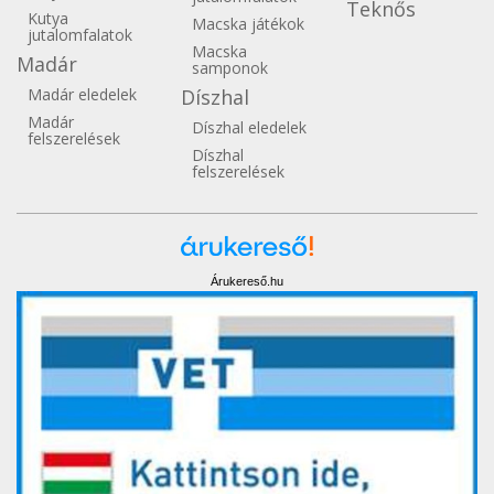
Teknős
Kutya
Macska játékok
jutalomfalatok
Macska
Madár
samponok
Madár eledelek
Díszhal
Madár
Díszhal eledelek
felszerelések
Díszhal
felszerelések
Árukereső.hu