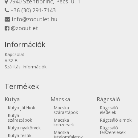
7940 Szentlőrinc, Pécsi u. 1.
+36 (30) 291-7143
info@zooutlet.hu
@zooutlet
Információk
Kapcsolat
A.SZ.F.
Szállítási információk
Termékek
Kutya
Macska
Rágcsáló
Kutya játékok
Macska
Rágcsáló
száraztápok
eledelek
Kutya
száraztápok
Macska
Rágcsáló almok
konzervek
Kutya nyakörvek
Rágcsáló
Macska
felszerelések
Kutya fésűk
jutalomfalatok