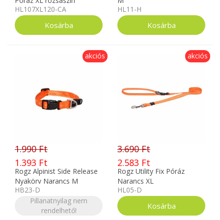
Póráz XL rózsaszín
M
HL107XL120-CA
HL11-H
akciós
akciós
1.990 Ft
3.690 Ft
1.393 Ft
2.583 Ft
Rogz Alpinist Side Release
Rogz Utility Fix Póráz
Nyakörv Narancs M
Narancs XL
HB23-D
HL05-D
Pillanatnyilag nem
rendelhető!