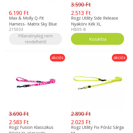
3.590 Ft
6.190 Ft
2.513 Ft
Max & Molly Q-Fit
Rogz Utility Side Release
Harness- Matrix Sky Blue
Nyakörv Kék XL
215033
HB05-B
Hám M
Pillanatnyilag nem
rendelhető!
akciós
akciós
3.690 Ft
2.890 Ft
2.583 Ft
2.023 Ft
Rogz Fusion Klasszikus
Rogz Utility Fix Póráz Sárga