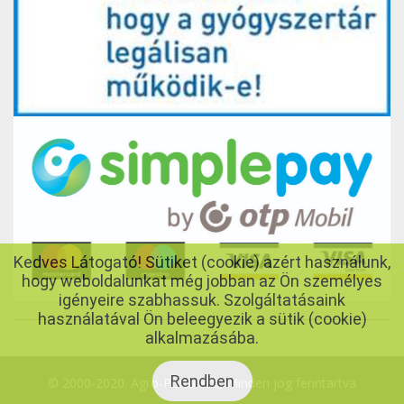
Kedves Látogató! Sütiket (cookie) azért használunk,
hogy weboldalunkat még jobban az Ön személyes
igényeire szabhassuk. Szolgáltatásaink
használatával Ön beleegyezik a sütik (cookie)
alkalmazásába.
Rendben
© 2000-2020. Agro-Porta Kft., Minden jog fenntartva