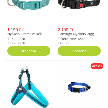
1.190 Ft
2.190 Ft
Nyakörv Premium kék S
Flamingo Nyakörv Ziggi
TRX202228
Fekete 2x45-65cm
TRX202228
140323
5363654
akciós