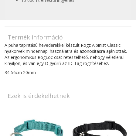
15 000 Ft értéktől ingyenes
Termék információ
A puha tapintású hevederekkel készült Rogz Alpinist Classic
nyakörvek mindennapi használatra és azonosításra ajánlottak.
Az ergonomikus RogLoc csat reteszelhető, nehogy véletlenül
kinyíljon, és van egy D gyűrű az ID-Tag rögzítéséhez.
34-56cm 20mm
Ezek is érdekelhetnek