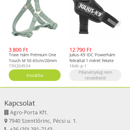
3.800 Ft
12.790 Ft
Trixie Hám Prémium One
Julius-K9 IDC Powerhám
Touch M 50-65cm/20mm
felirattal 1 méret fekete
TRX204534
16idc-p-1
Zsályazöld TRX204534
Pillanatnyilag nem
rendelhető!
Kapcsolat
Agro-Porta Kft.
7940 Szentlőrinc, Pécsi u. 1.
+36 (30) 291-7143