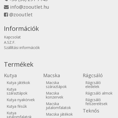
info@zooutlet.hu
@zooutlet
Információk
Kapcsolat
A.SZ.F.
Szállítási információk
Termékek
Kutya
Macska
Rágcsáló
Kutya játékok
Macska
Rágcsáló
száraztápok
eledelek
Kutya
száraztápok
Macska
Rágcsáló almok
konzervek
Kutya nyakörvek
Rágcsáló
Macska
felszerelések
Kutya fésűk
jutalomfalatok
Teknős
Kutya
Macska játékok
jutalomfalatok