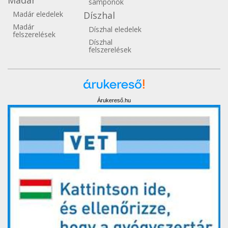
Madár
samponok
Madár eledelek
Díszhal
Madár
Díszhal eledelek
felszerelések
Díszhal
felszerelések
Árukereső.hu