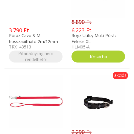
8.890 Ft
3.790 Ft
6.223 Ft
Póráz Cavo S-M
Rogz Utility Multi Póráz
hosszabítható 2m/12mm
Fekete XL
TRX143513
HLM05-A
Indigó/királykék TRX143513
Pillanatnyilag nem
rendelhető!
akciós
2.290 Ft