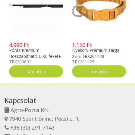
4.990 Ft
1.150 Ft
Póráz Premium
Nyakörv Prémium sárga
Hosszabítható L-XL fekete
XS-S TRX201429
TRX200601
TRX201429
TRX200601
Kapcsolat
Agro-Porta Kft.
7940 Szentlőrinc, Pécsi u. 1.
+36 (30) 291-7143