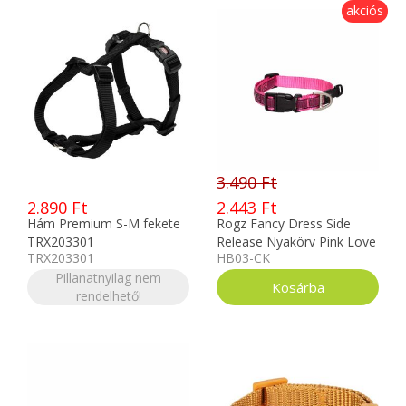
akciós
3.490 Ft
2.890 Ft
2.443 Ft
Hám Premium S-M fekete
Rogz Fancy Dress Side
TRX203301
Release Nyakörv Pink Love
TRX203301
HB03-CK
Díszes L
Pillanatnyilag nem
rendelhető!