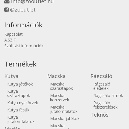
info@zooutlet.hu
@zooutlet
Információk
Kapcsolat
A.SZ.F.
Szállítási információk
Termékek
Kutya
Macska
Rágcsáló
Kutya játékok
Macska
Rágcsáló
száraztápok
eledelek
Kutya
száraztápok
Macska
Rágcsáló almok
konzervek
Kutya nyakörvek
Rágcsáló
Macska
felszerelések
Kutya fésűk
jutalomfalatok
Teknős
Kutya
Macska játékok
jutalomfalatok
Macska