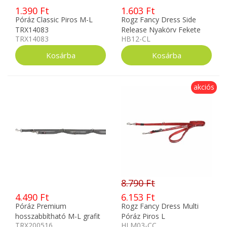
1.390 Ft
1.603 Ft
Póráz Classic Piros M-L
Rogz Fancy Dress Side
TRX14083
Release Nyakörv Fekete
TRX14083
HB12-CL
Díszes M
akciós
8.790 Ft
4.490 Ft
6.153 Ft
Póráz Premium
Rogz Fancy Dress Multi
hosszabbítható M-L grafit
Póráz Piros L
TRX200516
HLM03-CC
TRX200516