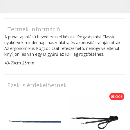
Termék információ
A puha tapintású hevederekkel készült Rogz Alpinist Classic
nyakörvek mindennapi használatra és azonosításra ajánlottak.
Az ergonomikus RogLoc csat reteszelhető, nehogy véletlenül
kinyíljon, és van egy D gyűrű az ID-Tag rögzítéséhez.
43-70cm 25mm
Ezek is érdekelhetnek
akciós