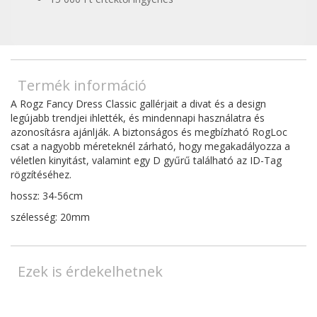
Termék információ
A Rogz Fancy Dress Classic gallérjait a divat és a design
legújabb trendjei ihlették, és mindennapi használatra és
azonosításra ajánlják. A biztonságos és megbízható RogLoc
csat a nagyobb méreteknél zárható, hogy megakadályozza a
véletlen kinyitást, valamint egy D gyűrű található az ID-Tag
rögzítéséhez.
hossz: 34-56cm
szélesség: 20mm
Ezek is érdekelhetnek