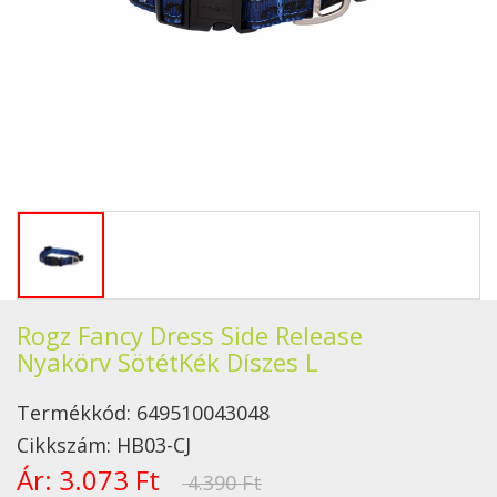
Rogz Fancy Dress Side Release
Nyakörv SötétKék Díszes L
Termékkód:
649510043048
Cikkszám:
HB03-CJ
Ár:
3.073 Ft
4.390 Ft