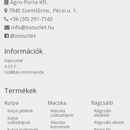
Agro-Porta Kft.
7940 Szentlőrinc, Pécsi u. 1.
+36 (30) 291-7143
info@zooutlet.hu
@zooutlet
Információk
Kapcsolat
A.SZ.F.
Szállítási információk
Termékek
Kutya
Macska
Rágcsáló
Kutya játékok
Macska
Rágcsáló
száraztápok
eledelek
Kutya
száraztápok
Macska
Rágcsáló almok
konzervek
Kutya nyakörvek
Rágcsáló