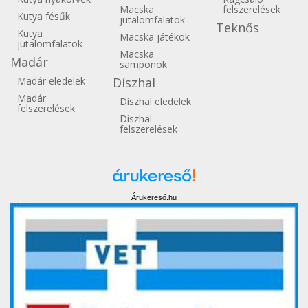
Macska
felszerelések
Kutya fésűk
jutalomfalatok
Teknős
Kutya
Macska játékok
jutalomfalatok
Macska
Madár
samponok
Madár eledelek
Díszhal
Madár
Díszhal eledelek
felszerelések
Díszhal
felszerelések
Árukereső.hu