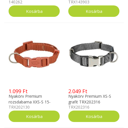
140262
TRX143903
1.099 Ft
2.049 Ft
Nyakörv Premium
Nyakörv Premium XS-S
rozsdabarna XXS-S 15-
grafit TRX202316
TRX202130
TRX202316
25cm TRX202130