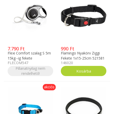
7.790 Ft
990 Ft
Flexi Comfort szalag S 5m
Flamingo Nyakörv Ziggi
15kg--ig fekete
Fekete 1x15-25cm 521581
FLECOM547
146020
Pillanatnyilag nem
rendelhető!
akciós