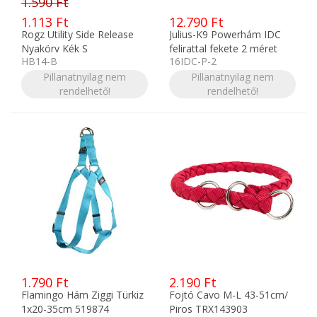
1.590 Ft
1.113 Ft
12.790 Ft
Rogz Utility Side Release
Julius-K9 Powerhám IDC
Nyakörv Kék S
felirattal fekete 2 méret
HB14-B
16IDC-P-2
Pillanatnyilag nem
Pillanatnyilag nem
rendelhető!
rendelhető!
1.790 Ft
2.190 Ft
Flamingo Hám Ziggi Türkiz
Fojtó Cavo M-L 43-51cm/
1x20-35cm 519874
Piros TRX143903