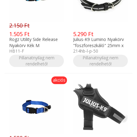
2.150 Ft
1.505 Ft
5.290 Ft
Rogz Utility Side Release
Julius-K9 Lumino Nyakörv
Nyakörv Kék M
"foszforeszkáló" 25mm x
HB11-F
214hb-l-p-50
50cm fekete kifútó
Pillanatnyilag nem
Pillanatnyilag nem
rendelhető!
rendelhető!
akciós