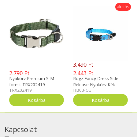
akciós
3.490 Ft
2.790 Ft
2.443 Ft
Nyakörv Premium S-M
Rogz Fancy Dress Side
forest TRX202419
Release Nyakörv Kék
TRX202419
HB03-CG
Díszes L
Kapcsolat