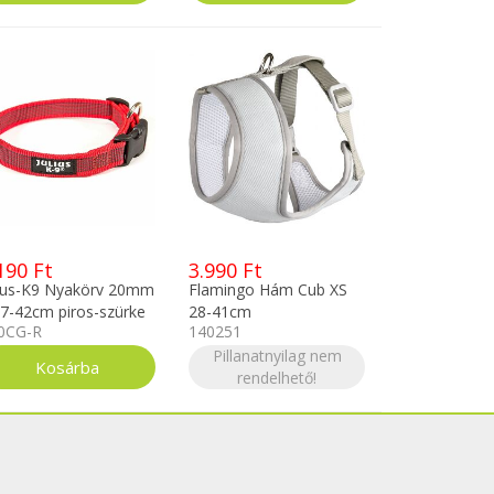
190 Ft
3.990 Ft
lius-K9 Nyakörv 20mm
Flamingo Hám Cub XS
27-42cm piros-szürke
28-41cm
0CG-R
140251
Pillanatnyilag nem
rendelhető!