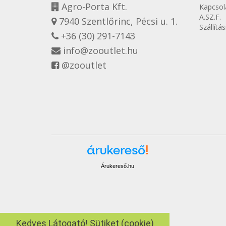
Agro-Porta Kft.
Kapcsol
A.SZ.F.
7940 Szentlőrinc, Pécsi u. 1.
Szállítá
+36 (30) 291-7143
info@zooutlet.hu
@zooutlet
Árukereső.hu
Kedves Látogató! Sütiket (cookie)