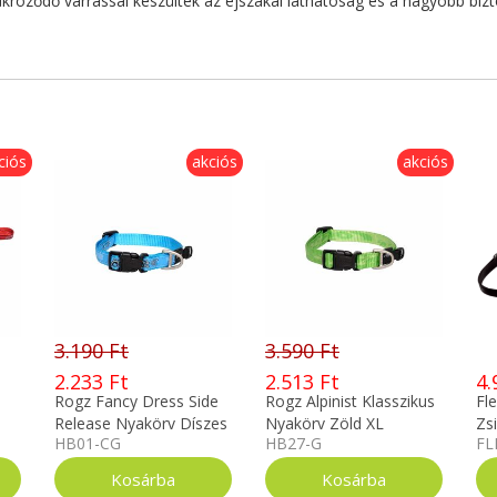
ükröződő varrással készültek az éjszakai láthatóság és a nagyobb bi
ciós
akciós
akciós
3.190 Ft
3.590 Ft
2.233 Ft
2.513 Ft
4.
Rogz Fancy Dress Side
Rogz Alpinist Klasszikus
Fl
Release Nyakörv Díszes
Nyakörv Zöld XL
Zs
HB01-CG
HB27-G
FL
Kék S
FL