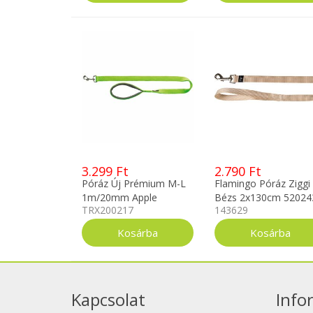
3.299 Ft
2.790 Ft
Póráz Új Prémium M-L
Flamingo Póráz Ziggi
1m/20mm Apple
Bézs 2x130cm 52024
TRX200217
143629
TRX200217
Kapcsolat
Info