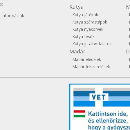
at
Kutya
M
Kutya játékok
si információk
Kutya száraztápok
Kutya nyakörvek
Kutya fésűk
Kutya jutalomfalatok
Madár
D
Madár eledelek
Madár felszerelések