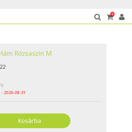
0
n Hám Rózsaszín M
22
Ft
 - 2026-08-31