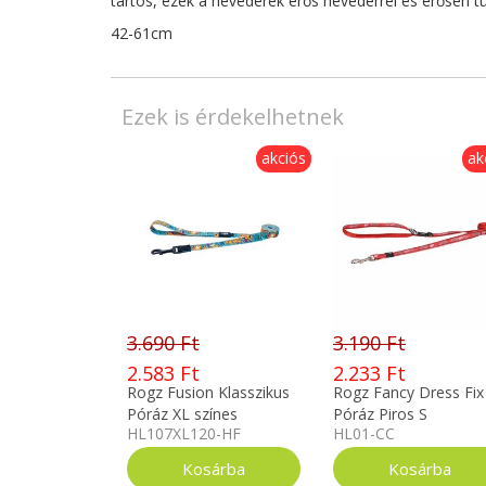
tartós, ezek a hevederek erős hevederrel és erősen t
42-61cm
Ezek is érdekelhetnek
akciós
ak
3.690 Ft
3.190 Ft
2.583 Ft
2.233 Ft
Rogz Fusion Klasszikus
Rogz Fancy Dress Fix
Póráz XL színes
Póráz Piros S
HL107XL120-HF
HL01-CC