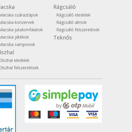
acska
Rágcsáló
Macska száraztápok
Rágcsáló eledelek
Macska konzervek
Rágcsáló almok
Macska jutalomfalatok
Rágcsáló felszerelések
Teknős
Macska játékok
Macska samponok
íszhal
Díszhal eledelek
Díszhal felszerelések