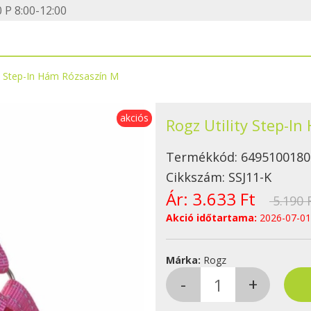
 P 8:00-12:00
ty Step-In Hám Rózsaszín M
akciós
Rogz Utility Step-I
Termékkód:
6495100180
Cikkszám:
SSJ11-K
Ár:
3.633 Ft
5.190 
Akció időtartama:
2026-07-01
Márka:
Rogz