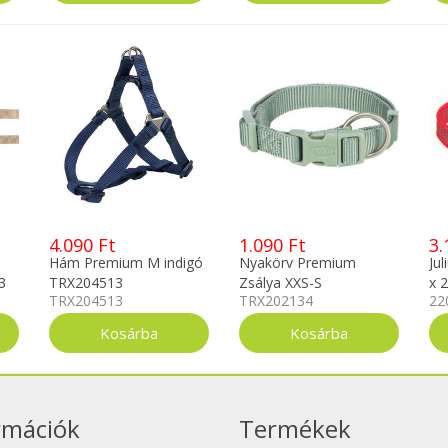
4.090 Ft
1.090 Ft
3.
Hám Premium M indigó
Nyakörv Premium
Ju
3
TRX204513
Zsálya XXS-S
x 
TRX204513
TRX202134
22
TRX202134
rmációk
Termékek