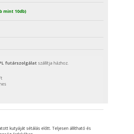
b mint 10db)
PL futárszolgálat
szállítja házhoz.
Ft
enes
tt kutyáját sétálás előtt. Teljesen állítható és