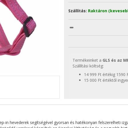
Szállítás:
Raktáron (keveseb
Termékeinket a
GLS és az M
Szállítási költség:
14 999 Ft értékig 1590 
15 000 Ft értéktől ingy
p-in hevederek segítségével gyorsan és hatékonyan felszerelheti izgato