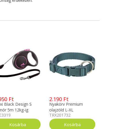
ztonság érdekében.
950 Ft
2.190 Ft
exi Black Design S
Nyakörv Premium
inór 5m 12kg-ig
olajzöld L-XL
E3319
TRX201732
E3319
TRX201732