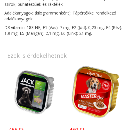
zsírok, puhatestűek és rákfélék.
Adalékanyagok: (kilogrammonként): Tápértékkel rendelkező
adalékanyagok:
D3 vitamin: 188 NE, E1 (Vas): 7 mg, E2 (Jód): 0,23 mg, E4 (Réz):
1,9 mg, E5 (Mangán): 2,1 mg, E6 (Cink): 21 mg.
Ezek is érdekelhetnek
455 Ft
450 Ft