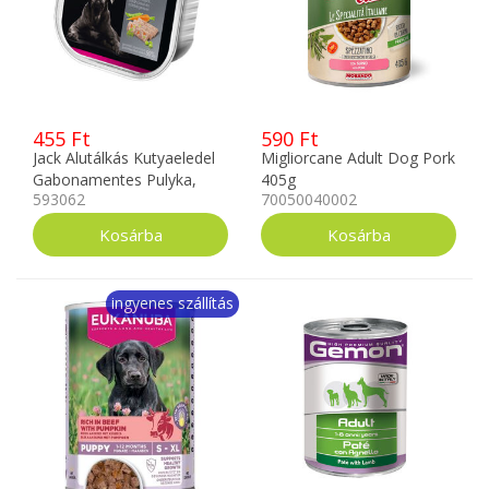
455 Ft
590 Ft
Jack Alutálkás Kutyaeledel
Migliorcane Adult Dog Pork
Gabonamentes Pulyka,
405g
593062
70050040002
Vad, Zöldség Pástétom
150g
ingyenes szállítás