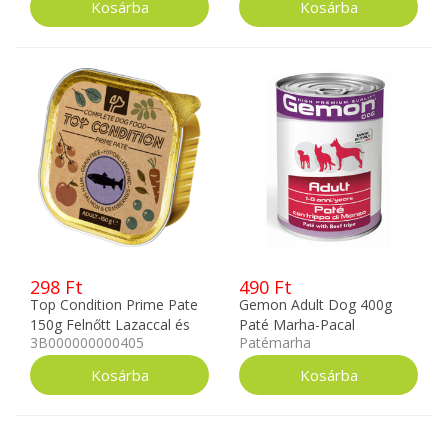
298 Ft
490 Ft
Top Condition Prime Pate
Gemon Adult Dog 400g
150g Felnőtt Lazaccal és
Paté Marha-Pacal
3B000000000405
Patémarha
Áfonyával