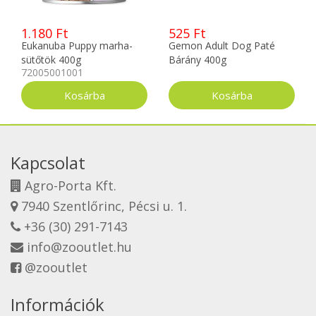
1.180 Ft
525 Ft
Eukanuba Puppy marha-
Gemon Adult Dog Paté
sütőtök 400g
Bárány 400g
72005001001
Kapcsolat
Agro-Porta Kft.
7940 Szentlőrinc, Pécsi u. 1.
+36 (30) 291-7143
info@zooutlet.hu
@zooutlet
Információk