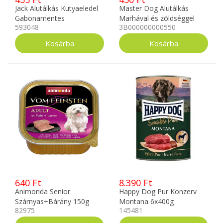
Jack Alutálkás Kutyaeledel
Master Dog Alutálkás
Gabonamentes
Marhával és zöldséggel
593048
3B000000000550
Bárány,Vese-Borsó
300g
Pástétom 150g
640 Ft
8.390 Ft
Animonda Senior
Happy Dog Pur Konzerv
Szárnyas+Bárány 150g
Montana 6x400g
82975
145481