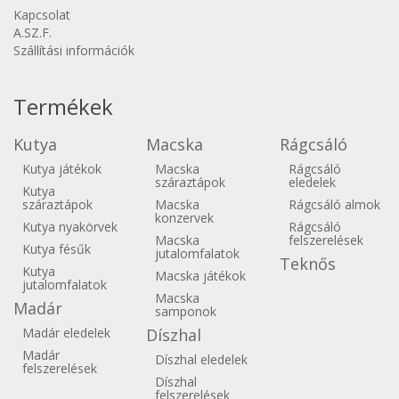
Kapcsolat
A.SZ.F.
Szállítási információk
Termékek
Kutya
Macska
Rágcsáló
Kutya játékok
Macska
Rágcsáló
száraztápok
eledelek
Kutya
száraztápok
Macska
Rágcsáló almok
konzervek
Kutya nyakörvek
Rágcsáló
Macska
felszerelések
Kutya fésűk
jutalomfalatok
Teknős
Kutya
Macska játékok
jutalomfalatok
Macska
Madár
samponok
Madár eledelek
Díszhal
Madár
Díszhal eledelek
felszerelések
Díszhal
felszerelések