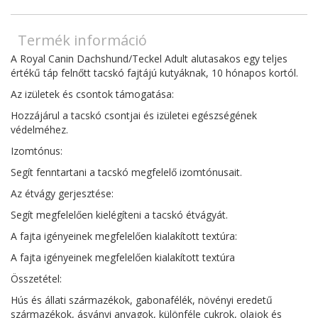
Termék információ
A Royal Canin Dachshund/Teckel Adult alutasakos egy teljes
értékű táp felnőtt tacskó fajtájú kutyáknak, 10 hónapos kortól.
Az izületek és csontok támogatása:
Hozzájárul a tacskó csontjai és izületei egészségének
védelméhez.
Izomtónus:
Segít fenntartani a tacskó megfelelő izomtónusait.
Az étvágy gerjesztése:
Segít megfelelően kielégíteni a tacskó étvágyát.
A fajta igényeinek megfelelően kialakított textúra:
A fajta igényeinek megfelelően kialakított textúra
Összetétel:
Hús és állati származékok, gabonafélék, növényi eredetű
származékok, ásványi anyagok, különféle cukrok, olajok és