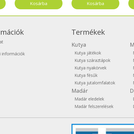
rmációk
Termékek
at
Kutya
M
Kutya játékok
si információk
Kutya száraztápok
Kutya nyakörvek
Kutya fésűk
Kutya jutalomfalatok
Madár
D
Madár eledelek
Madár felszerelések