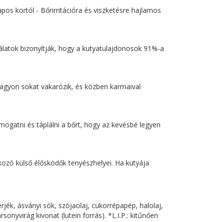
apos kortól - Bőrirritációra és viszketésre hajlamos
álatok bizonyítják, hogy a kutyatulajdonosok 91%-a
a nagyon sokat vakarózik, és közben karmaival
ogatni és táplálni a bőrt, hogy az kevésbé legyen
 okozó külső élősködők tenyészhelyei. Ha kutyája
hérjék, ásványi sók, szójaolaj, cukorrépapép, halolaj,
onyvirág kivonat (lutein forrás). *L.I.P.: kitűnően