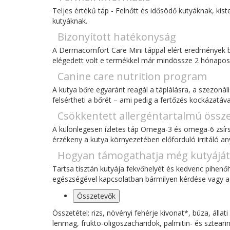
Teljes értékű táp - Felnőtt és idősödő kutyáknak, kist
kutyáknak.
Bizonyított hatékonyság
A Dermacomfort Care Mini táppal elért eredmények bi
elégedett volt e termékkel már mindössze 2 hónapos
Canine care nutrition program
A kutya bőre egyaránt reagál a táplálásra, a szezonál
felsértheti a bőrét – ami pedig a fertőzés kockázatával
Csökkentett allergéntartalmú össze
A különlegesen ízletes táp Omega-3 és omega-6 zsírs
érzékeny a kutya környezetében előforduló irritáló a
Hogyan támogathatja még kutyáját
Tartsa tisztán kutyája fekvőhelyét és kedvenc pihenőhe
egészségével kapcsolatban bármilyen kérdése vagy ag
Összetevők
Összetétel: rizs, növényi fehérje kivonat*, búza, állati
lenmag, frukto-oligoszacharidok, palmitin- és sztearins