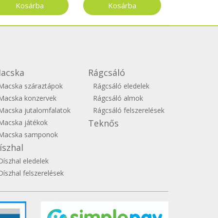
acska
Rágcsáló
Macska száraztápok
Rágcsáló eledelek
Macska konzervek
Rágcsáló almok
Macska jutalomfalatok
Rágcsáló felszerelések
Teknős
Macska játékok
Macska samponok
íszhal
Díszhal eledelek
Díszhal felszerelések