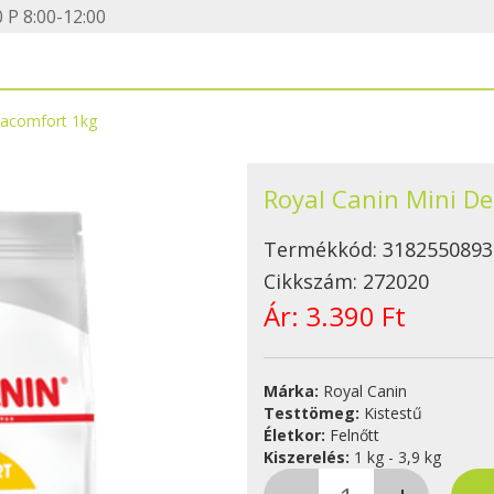
 P 8:00-12:00
macomfort 1kg
Royal Canin Mini D
Termékkód:
3182550893
Cikkszám:
272020
Ár:
3.390 Ft
Márka:
Royal Canin
Testtömeg:
Kistestű
Életkor:
Felnőtt
Kiszerelés:
1 kg - 3,9 kg