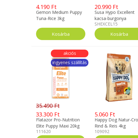
4.190 Ft
20.990 Ft
Gemon Medium Puppy
Susa Hypo Excellent
Tuna-Rice 3kg
kacsa-burgonya
SHEXCEL15
hipoallergén kutyatáp
15kg
akciós
ingyenes szállítás
35.490 Ft
33.300 Ft
5.060 Ft
Flatazor Pro-Nutrition
Happy Dog Natur-Cr
Elite Puppy Maxi 20kg
Rind & Reis 4kg
111620
109092