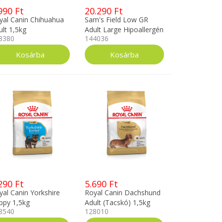
990 Ft
20.290 Ft
yal Canin Chihuahua
Sam's Field Low GR
ult 1,5kg
Adult Large Hipoallergén
8380
144036
Bárány 13kg
290 Ft
5.690 Ft
yal Canin Yorkshire
Royal Canin Dachshund
ppy 1,5kg
Adult (Tacskó) 1,5kg
8540
128010