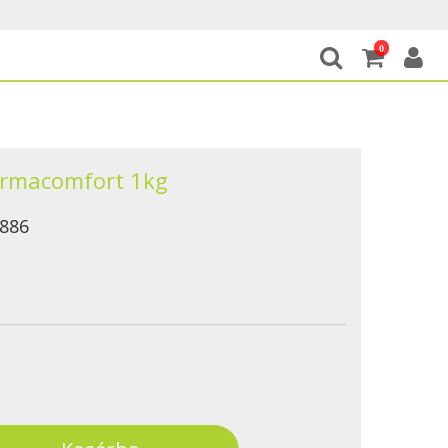
0
ermacomfort 1kg
886