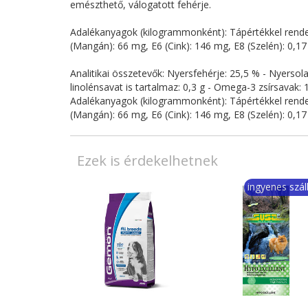
emészthető, válogatott fehérje.
Adalékanyagok (kilogrammonként): Tápértékkel rendelk
(Mangán): 66 mg, E6 (Cink): 146 mg, E8 (Szelén): 0,17
Analitikai összetevők: Nyersfehérje: 25,5 % - Nyerso
linolénsavat is tartalmaz: 0,3 g - Omega-3 zsírsavak: 
Adalékanyagok (kilogrammonként): Tápértékkel rendelk
(Mangán): 66 mg, E6 (Cink): 146 mg, E8 (Szelén): 0,17
Ezek is érdekelhetnek
ingyenes száll