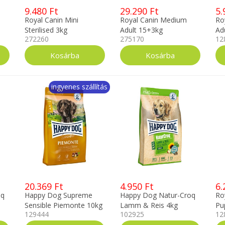
9.480 Ft
29.290 Ft
5.
Royal Canin Mini
Royal Canin Medium
Ro
Sterilised 3kg
Adult 15+3kg
Ad
272260
275170
12
ingyenes szállítás
20.369 Ft
4.950 Ft
6.
oq
Happy Dog Supreme
Happy Dog Natur-Croq
Ro
Sensible Piemonte 10kg
Lamm & Reis 4kg
Pu
129444
102925
12