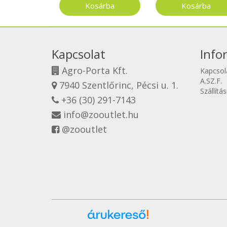
Kapcsolat
Info
Agro-Porta Kft.
Kapcsol
A.SZ.F.
7940 Szentlőrinc, Pécsi u. 1.
Szállítá
+36 (30) 291-7143
info@zooutlet.hu
@zooutlet