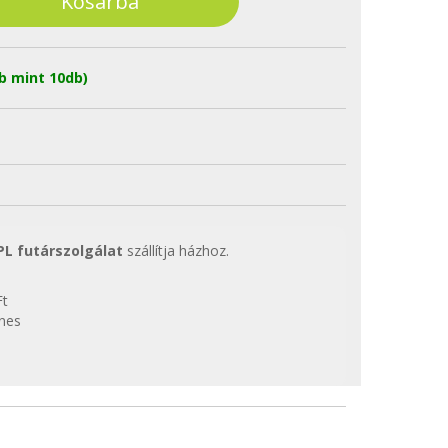
b mint 10db)
PL futárszolgálat
szállítja házhoz.
Ft
enes