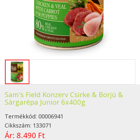
Sam's Field Konzerv Csirke & Borjú &
Sárgarépa Junior 6x400g
Termékkód:
00006941
Cikkszám:
133071
Ár:
8.490 Ft