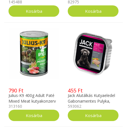
145488
82975
790 Ft
455 Ft
Julius-K9 400g Adult Paté
Jack Alutálkás Kutyaeledel
Mixed Meat kutyakonzerv
Gabonamentes Pulyka,
313160
593062
Vad, Zöldség Pástétom
150g