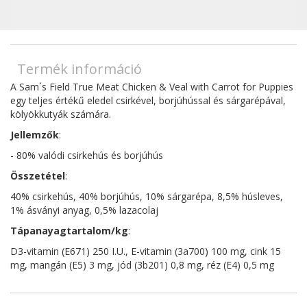
Termék információ
A Sam´s Field True Meat Chicken & Veal with Carrot for Puppies
egy teljes értékű eledel csirkével, borjúhússal és sárgarépával,
kölyökkutyák számára.
Jellemzők
:
- 80% valódi csirkehús és borjúhús
Összetétel
:
40% csirkehús, 40% borjúhús, 10% sárgarépa, 8,5% húsleves,
1% ásványi anyag, 0,5% lazacolaj
Tápanayagtartalom/kg
:
D3-vitamin (E671) 250 I.U., E-vitamin (3a700) 100 mg, cink 15
mg, mangán (E5) 3 mg, jód (3b201) 0,8 mg, réz (E4) 0,5 mg