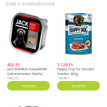
Ezek is érdekelhetnek
455 Ft
1.129 Ft
Jack Alutálkás Kutyaeledel
Happy Dog Pur Konzerv
Gabonamentes Marha,
Sweden 400g
596216
145487
Májpástétom 150g