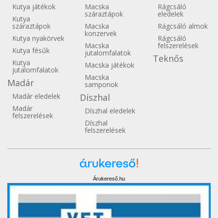
Kutya játékok
Macska
Rágcsáló
száraztápok
eledelek
Kutya
száraztápok
Macska
Rágcsáló almok
konzervek
Kutya nyakörvek
Rágcsáló
Macska
felszerelések
Kutya fésűk
jutalomfalatok
Teknős
Kutya
Macska játékok
jutalomfalatok
Macska
Madár
samponok
Madár eledelek
Díszhal
Madár
Díszhal eledelek
felszerelések
Díszhal
felszerelések
Árukereső.hu