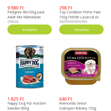
9.980 Ft
298 Ft
Pedigree 40x100g pack
Top Condition Prime Pate
Adult Mix Mártásban
150g Felnőtt Lazaccal és
DR62A
3B000000000405
Áfonyával
1.825 Ft
640 Ft
Happy Dog Pur Konzerv
Animonda Senior
Sweden 800g
Szárnyas+Bárány 150g