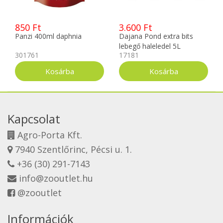
850 Ft
3.600 Ft
Panzi 400ml daphnia
Dajana Pond extra bits
lebegő haleledel 5L
301761
17181
Kapcsolat
Agro-Porta Kft.
7940 Szentlőrinc, Pécsi u. 1.
+36 (30) 291-7143
info@zooutlet.hu
@zooutlet
Információk