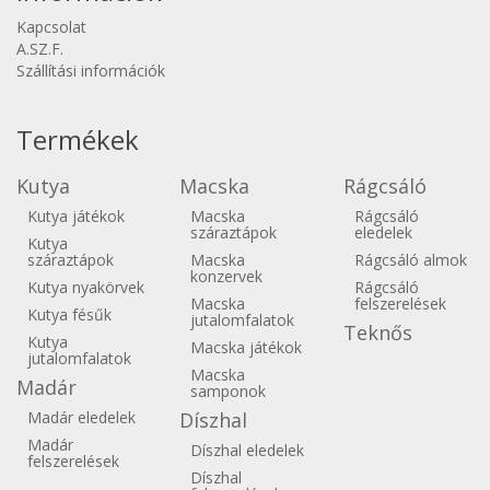
Kapcsolat
A.SZ.F.
Szállítási információk
Termékek
Kutya
Macska
Rágcsáló
Kutya játékok
Macska
Rágcsáló
száraztápok
eledelek
Kutya
száraztápok
Macska
Rágcsáló almok
konzervek
Kutya nyakörvek
Rágcsáló
Macska
felszerelések
Kutya fésűk
jutalomfalatok
Teknős
Kutya
Macska játékok
jutalomfalatok
Macska
Madár
samponok
Madár eledelek
Díszhal
Madár
Díszhal eledelek
felszerelések
Díszhal