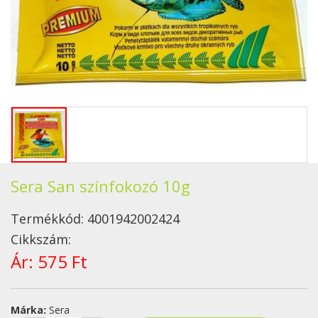
Sera San színfokozó 10g
Termékkód:
4001942002424
Cikkszám:
Ár:
575 Ft
Márka:
Sera