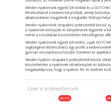
stílusához, és mindenki szeme megakad rajtuk a járdá
Minden nyakörvünk egyedi QR-kóddal és a GOTCHA! bi
létrehozhatod a kedvenced profilját, amely biztosítj
alkalmazásban megjelenik a megtaláló földrajzi helyze
Minden nyakörvünk strapabíró poliészterből készül, e
a nyakörvek könnyűek és kényelmesek legyenek a kuty
méret a csúszkának köszönhetően tetszőlegesen állít
Minden nyakörvünk egyedi QR-kódos, saját GOTCHA! bi
segítségével létrehozhatsz egy profilt a kedvencedn
gyorsan visszajuttassa hozzád. Ezenkívül az applikáci
Minden nyakörv strapabíró poliészterből készül; old
köszönhetően a nyakörvek ultrakönnyűek és különösen
megakadályozza, hogy a nyakörv fel- és levétele köz
Ezek is érdekelhetnek
akciós
ak