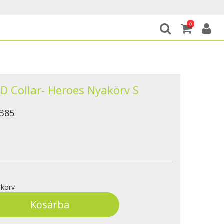
0
D Collar- Heroes Nyakörv S
385
körv