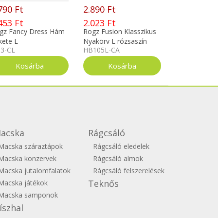
790 Ft
2.890 Ft
453 Ft
2.023 Ft
gz Fancy Dress Hám
Rogz Fusion Klasszikus
kete L
Nyakörv L rózsaszín
03-CL
HB105L-CA
acska
Rágcsáló
Macska száraztápok
Rágcsáló eledelek
Macska konzervek
Rágcsáló almok
Macska jutalomfalatok
Rágcsáló felszerelések
Teknős
Macska játékok
Macska samponok
íszhal