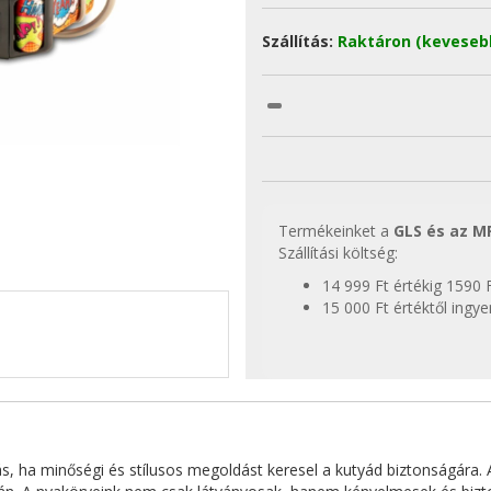
Szállítás:
Raktáron (keveseb
Termékeinket a
GLS és az M
Szállítási költség:
14 999 Ft értékig 1590 
15 000 Ft értéktől ingy
, ha minőségi és stílusos megoldást keresel a kutyád biztonságára. A 