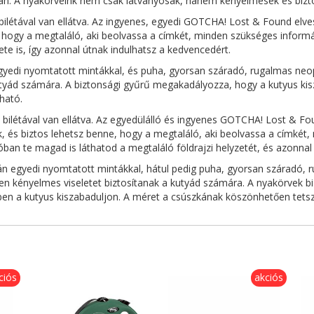
n. A nyakörveink nem csak látványosak, hanem kényelmesek és biztons
létával van ellátva. Az ingyenes, egyedi GOTCHA! Lost & Found elve
a, hogy a megtaláló, aki beolvassa a címkét, minden szükséges inform
te is, így azonnal útnak indulhatsz a kedvencedért.
gyedi nyomtatott mintákkal, és puha, gyorsan száradó, rugalmas neop
ád számára. A biztonsági gyűrű megakadályozza, hogy a kutyus kisza
ható.
létával van ellátva. Az egyedülálló és ingyenes GOTCHA! Lost & Fou
ek, és biztos lehetsz benne, hogy a megtaláló, aki beolvassa a címk
óban te magad is láthatod a megtaláló földrajzi helyzetét, és azonnal 
alán egyedi nyomtatott mintákkal, hátul pedig puha, gyorsan száradó,
 kényelmes viseletet biztosítanak a kutyád számára. A nyakörvek biz
ben a kutyus kiszabaduljon. A méret a csúszkának köszönhetően tetsző
ciós
akciós