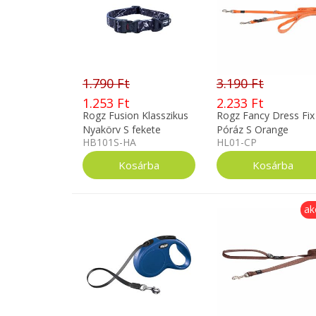
1.790 Ft
3.190 Ft
1.253 Ft
2.233 Ft
Rogz Fusion Klasszikus
Rogz Fancy Dress Fix
Nyakörv S fekete
Póráz S Orange
HB101S-HA
HL01-CP
ak