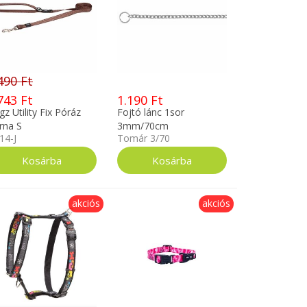
490 Ft
743 Ft
1.190 Ft
z Utility Fix Póráz
Fojtó lánc 1sor
rna S
3mm/70cm
14-J
Tomár 3/70
akciós
akciós