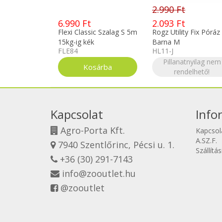
2.990 Ft
6.990 Ft
2.093 Ft
Flexi Classic Szalag S 5m
Rogz Utility Fix Póráz
15kg-ig kék
Barna M
FLE84
HL11-J
Pillanatnyilag nem
rendelhető!
Kapcsolat
Info
Agro-Porta Kft.
Kapcsol
A.SZ.F.
7940 Szentlőrinc, Pécsi u. 1.
Szállítá
+36 (30) 291-7143
info@zooutlet.hu
@zooutlet