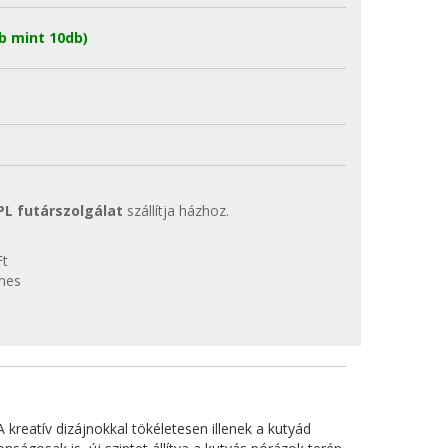
b mint 10db)
PL futárszolgálat
szállítja házhoz.
Ft
enes
kreatív dizájnokkal tökéletesen illenek a kutyád