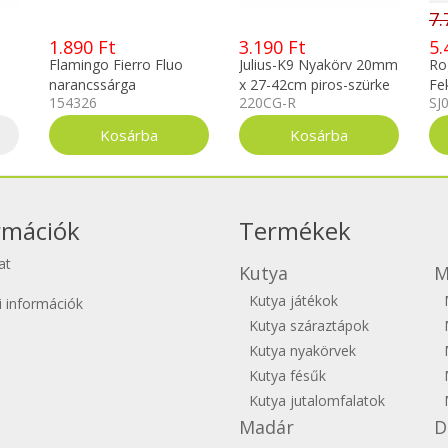
7.
1.890 Ft
3.190 Ft
5.
Flamingo Fierro Fluo
Julius-K9 Nyakörv 20mm
Ro
narancssárga
x 27-42cm piros-szürke
Fe
154326
220CG-R
SJ
kutyanyakörv XS 20-35
cm
rmációk
Termékek
at
Kutya
M
Kutya játékok
si információk
Kutya száraztápok
Kutya nyakörvek
Kutya fésűk
Kutya jutalomfalatok
Madár
D