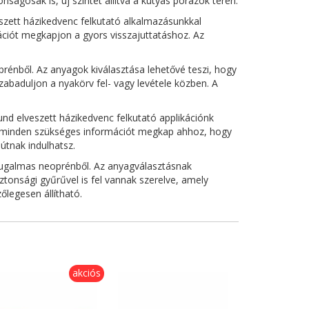
ágosak is, új szintet állítva a kutyás pórázok terén.
szett házikedvenc felkutató alkalmazásunkkal
ációt megkapjon a gyors visszajuttatáshoz. Az
rénből. Az anyagok kiválasztása lehetővé teszi, hogy
baduljon a nyakörv fel- vagy levétele közben. A
nd elveszett házikedvenc felkutató applikációnk
ét, minden szükséges információt megkap ahhoz, hogy
útnak indulhatsz.
 rugalmas neoprénből. Az anyagválasztásnak
tonsági gyűrűvel is fel vannak szerelve, amely
legesen állítható.
akciós