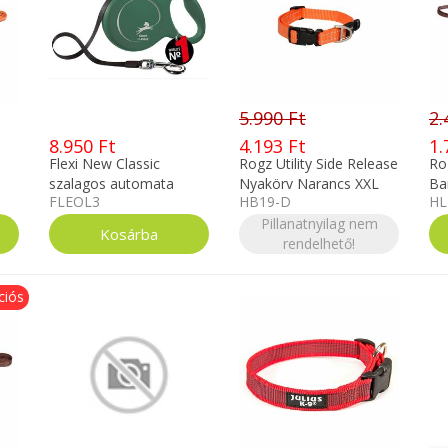
5.990 Ft
2.
8.950 Ft
4.193 Ft
1.
Flexi New Classic
Rogz Utility Side Release
Rog
szalagos automata
Nyakörv Narancs XXL
Ba
FLEOL3
HB19-D
HL
kutyapóráz L 5m olíva
zöld 50 kg-ig
Pillanatnyilag nem
rendelhető!
ciós