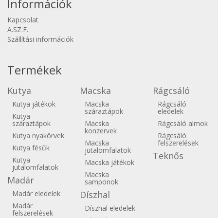
Információk
Kapcsolat
A.SZ.F.
Szállítási információk
Termékek
Kutya
Macska
Rágcsáló
Kutya játékok
Macska
Rágcsáló
száraztápok
eledelek
Kutya
száraztápok
Macska
Rágcsáló almok
konzervek
Kutya nyakörvek
Rágcsáló
Macska
felszerelések
Kutya fésűk
jutalomfalatok
Teknős
Kutya
Macska játékok
jutalomfalatok
Macska
Madár
samponok
Madár eledelek
Díszhal
Madár
Díszhal eledelek
felszerelések