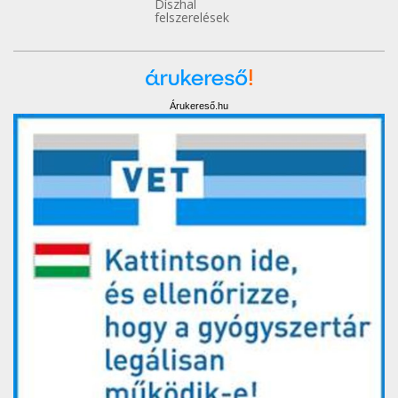
Díszhal
felszerelések
Árukereső.hu