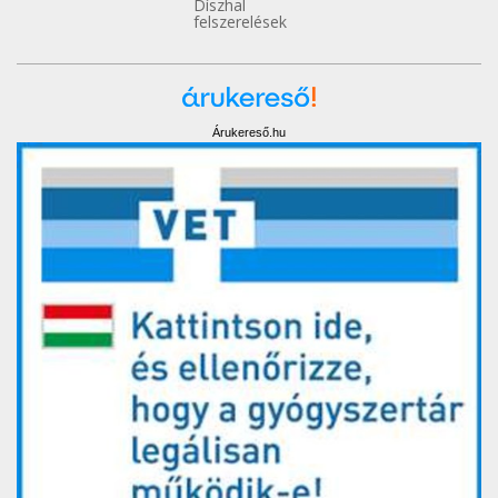
Díszhal
felszerelések
Árukereső.hu