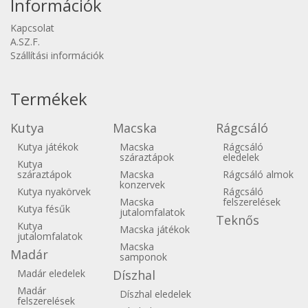
Információk
Kapcsolat
A.SZ.F.
Szállítási információk
Termékek
Kutya
Macska
Rágcsáló
Kutya játékok
Macska
Rágcsáló
száraztápok
eledelek
Kutya
száraztápok
Macska
Rágcsáló almok
konzervek
Kutya nyakörvek
Rágcsáló
Macska
felszerelések
Kutya fésűk
jutalomfalatok
Teknős
Kutya
Macska játékok
jutalomfalatok
Macska
Madár
samponok
Madár eledelek
Díszhal
Madár
Díszhal eledelek
felszerelések