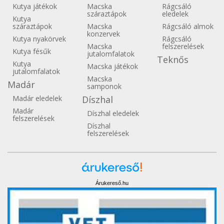
Kutya játékok
Macska
Rágcsáló
száraztápok
eledelek
Kutya
száraztápok
Macska
Rágcsáló almok
konzervek
Kutya nyakörvek
Rágcsáló
Macska
felszerelések
Kutya fésűk
jutalomfalatok
Teknős
Kutya
Macska játékok
jutalomfalatok
Macska
Madár
samponok
Madár eledelek
Díszhal
Madár
Díszhal eledelek
felszerelések
Díszhal
felszerelések
Árukereső.hu