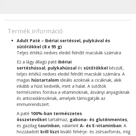
Termék információ
Adult Paté – Ibériai sertéssel, pulykával és
sütőtökkel (8 x 95 g)
Teljes értékű nedves eledel felnőtt macskák számára
Ez a lágy állagú paté
ibériai
sertéshússal
,
pulykahússal
és
sütőtökkel
készült,
teljes értékű nedves eledel felnőtt macskák számára. A
magas
hústartalom
ideális azoknak a cicáknak, akik
inkább a húst kedvelik, mint a halat. A sütőtök
természetes forrása a vitaminoknak, ásványi anyagoknak
és antioxidánsoknak, amelyek támogatják az
immunrendszert.
A paté
100%-ban természetes
összetevőket
tartalmaz,
gabona- és gluténmentes
,
és gazdag
taurinban
, valamint
A- és E-vitaminban
. A
hozzáadott
krill liszt
kiváló fehérje- és zsírsavforrás, míg