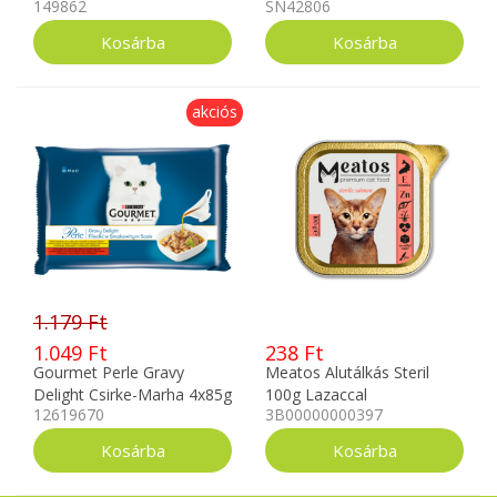
149862
SN42806
akciós
1.179 Ft
1.049 Ft
238 Ft
Gourmet Perle Gravy
Meatos Alutálkás Steril
Delight Csirke-Marha 4x85g
100g Lazaccal
12619670
3B00000000397