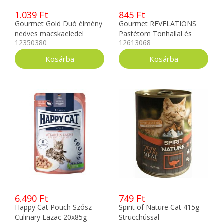
1.039 Ft
845 Ft
Gourmet Gold Duó élmény
Gourmet REVELATIONS
nedves macskaeledel
Pastétom Tonhallal és
12350380
12613068
4x85g 12350380
szósszal nedves
macskaeledel 2x57g
12613068
6.490 Ft
749 Ft
Happy Cat Pouch Szósz
Spirit of Nature Cat 415g
Culinary Lazac 20x85g
Strucchússal