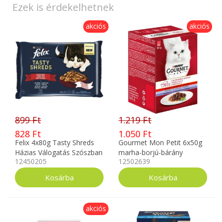
Ezek is érdekelhetnek
akciós
akciós
899 Ft
1.219 Ft
828 Ft
1.050 Ft
Felix 4x80g Tasty Shreds
Gourmet Mon Petit 6x50g
Házias Válogatás Szószban
marha-borjú-bárány
12450205
12502639
12450205
12502639
akciós