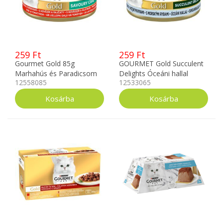
259 Ft
259 Ft
Gourmet Gold 85g
GOURMET Gold Succulent
Marhahús és Paradicsom
Delights Óceáni hallal
12558085
12533065
12558085
nedves macskaeledel 85g