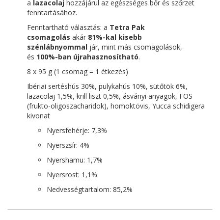
a
lazacolaj
hozzájárul az egészséges bőr és szőrzet
fenntartásához.
Fenntartható választás: a
Tetra Pak
csomagolás
akár
81%-kal kisebb
szénlábnyommal
jár, mint más csomagolások,
és
100%-ban újrahasznosítható
.
8 x 95 g (1 csomag = 1 étkezés)
Ibériai sertéshús 30%, pulykahús 10%, sütőtök 6%,
lazacolaj 1,5%, krill liszt 0,5%, ásványi anyagok, FOS
(frukto-oligoszacharidok), homoktövis, Yucca schidigera
kivonat
Nyersfehérje: 7,3%
Nyerszsír: 4%
Nyershamu: 1,7%
Nyersrost: 1,1%
Nedvességtartalom: 85,2%