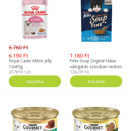
6.760 Ft
6.190 Ft
1.180 Ft
Royal Canin Kitten Jelly
Felix Soup Original Halas
12x85g
válogatás szószban nedves
207890 12x
12629514
macskaeledel 6x48g