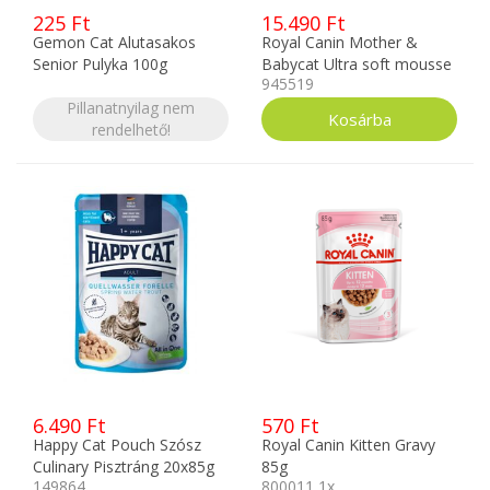
225 Ft
15.490 Ft
Gemon Cat Alutasakos
Royal Canin Mother &
Senior Pulyka 100g
Babycat Ultra soft mousse
945519
12x195g
Pillanatnyilag nem
rendelhető!
6.490 Ft
570 Ft
Happy Cat Pouch Szósz
Royal Canin Kitten Gravy
Culinary Pisztráng 20x85g
85g
149864
800011 1x