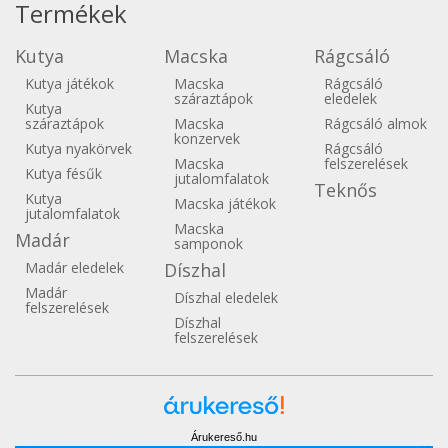
Termékek
Kutya
Macska
Rágcsáló
Kutya játékok
Macska
Rágcsáló
száraztápok
eledelek
Kutya
száraztápok
Macska
Rágcsáló almok
konzervek
Kutya nyakörvek
Rágcsáló
Macska
felszerelések
Kutya fésűk
jutalomfalatok
Teknős
Kutya
Macska játékok
jutalomfalatok
Macska
Madár
samponok
Madár eledelek
Díszhal
Madár
Díszhal eledelek
felszerelések
Díszhal
felszerelések
Árukereső.hu