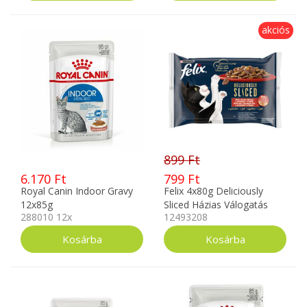
akciós
899 Ft
6.170 Ft
799 Ft
Royal Canin Indoor Gravy
Felix 4x80g Deliciously
12x85g
Sliced Házias Válogatás
288010 12x
12493208
Aszpikban