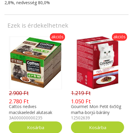
2,8%, nedvesség 80,0%
Ezek is érdekelhetnek
akciós
akciós
2.900 Ft
1.219 Ft
2.780 Ft
1.050 Ft
Cattos nedves
Gourmet Mon Petit 6x50g
macskaeledel alutasak
marha-borjú-bárány
3A000000000235
12502639
24x100 g válogatott ízek
12502639