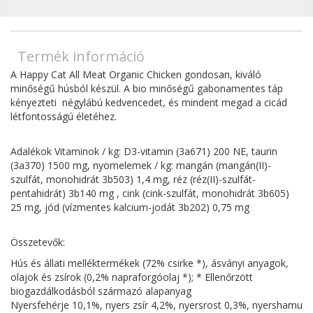
Termék információ
A Happy Cat All Meat Organic Chicken gondosan, kiváló
minőségű húsból készül. A bio minőségű gabonamentes táp
kényezteti négylábú kedvencedet, és mindent megad a cicád
létfontosságú életéhez.
Adalékok Vitaminok / kg: D3-vitamin (3a671) 200 NE, taurin
(3a370) 1500 mg, nyomelemek / kg: mangán (mangán(II)-
szulfát, monohidrát 3b503) 1,4 mg, réz (réz(II)-szulfát-
pentahidrát) 3b140 mg , cink (cink-szulfát, monohidrát 3b605)
25 mg, jód (vízmentes kalcium-jodát 3b202) 0,75 mg
Összetevők:
Hús és állati melléktermékek (72% csirke *), ásványi anyagok,
olajok és zsírok (0,2% napraforgóolaj *); * Ellenőrzött
biogazdálkodásból származó alapanyag
Nyersfehérje 10,1%, nyers zsír 4,2%, nyersrost 0,3%, nyershamu