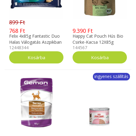
899 Ft
768 Ft
9.390 Ft
Felix 4x85g Fantastic Duo
Happy Cat Pouch Hús Bio
Halas Válogatás Aszpikban
Csirke-Kacsa 12X85g
12448344
144567
12448344
ingyenes szállítás