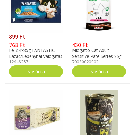
899 Ft
768 Ft
430 Ft
Felix 4x85g FANTASTIC
Miogatto Cat Adult
Lazac/Lepényhal Válogatás
Sensitive Paté Sertés 85g
12448237
70050020002
Aszpikban