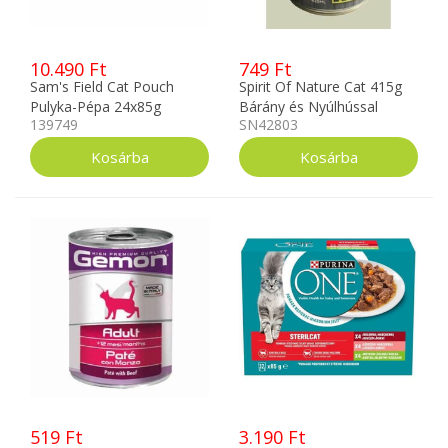
10.490 Ft
749 Ft
Sam's Field Cat Pouch
Spirit Of Nature Cat 415g
Pulyka-Pépa 24x85g
Bárány és Nyúlhússal
139749
SN42803
519 Ft
3.190 Ft