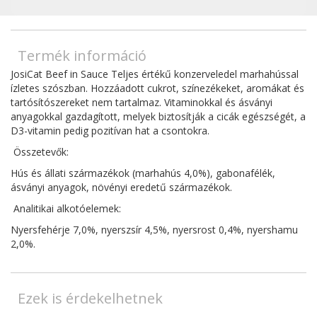
Termék információ
JosiCat Beef in Sauce Teljes értékű konzerveledel marhahússal
ízletes szószban. Hozzáadott cukrot, színezékeket, aromákat és
tartósítószereket nem tartalmaz. Vitaminokkal és ásványi
anyagokkal gazdagított, melyek biztosítják a cicák egészségét, a
D3-vitamin pedig pozitívan hat a csontokra.
Összetevők:
Hús és állati származékok (marhahús 4,0%), gabonafélék,
ásványi anyagok, növényi eredetű származékok.
Analitikai alkotóelemek:
Nyersfehérje 7,0%, nyerszsír 4,5%, nyersrost 0,4%, nyershamu
2,0%.
Ezek is érdekelhetnek