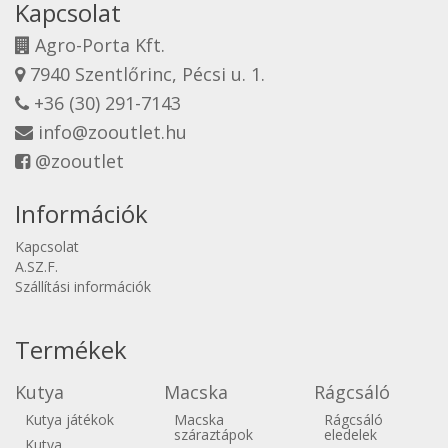
Kapcsolat
Agro-Porta Kft.
7940 Szentlőrinc, Pécsi u. 1.
+36 (30) 291-7143
info@zooutlet.hu
@zooutlet
Információk
Kapcsolat
A.SZ.F.
Szállítási információk
Termékek
Kutya
Macska
Rágcsáló
Kutya játékok
Macska
Rágcsáló
száraztápok
eledelek
Kutya