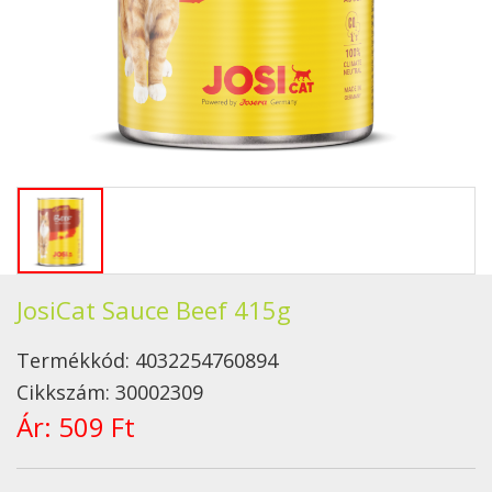
JosiCat Sauce Beef 415g
Termékkód:
4032254760894
Cikkszám:
30002309
Ár:
509 Ft