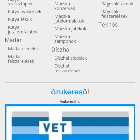
száraztápok
Macska
Rágcsáló almok
konzervek
Kutya nyakörvek
Rágcsáló
Macska
felszerelések
Kutya fésűk
jutalomfalatok
Teknős
Kutya
Macska játékok
jutalomfalatok
Macska
Madár
samponok
Madár eledelek
Díszhal
Madár
Díszhal eledelek
felszerelések
Díszhal
felszerelések
Árukereső.hu