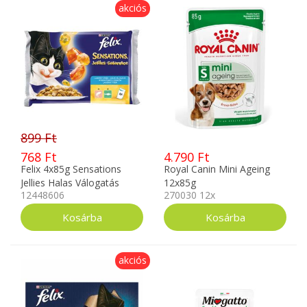
akciós
899 Ft
768 Ft
4.790 Ft
Felix 4x85g Sensations
Royal Canin Mini Ageing
Jellies Halas Válogatás
12x85g
12448606
270030 12x
Aszpikban 12448606
akciós