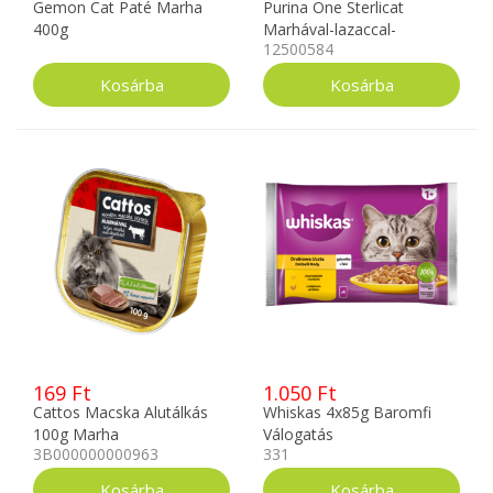
Gemon Cat Paté Marha
Purina One Sterlicat
400g
Marhával-lazaccal-
12500584
pulykával 12x85g
169 Ft
1.050 Ft
Cattos Macska Alutálkás
Whiskas 4x85g Baromfi
100g Marha
Válogatás
3B000000000963
331