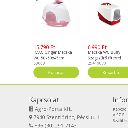
15.790 Ft
6.990 Ft
IMAC Ginger Macska
Macska WC Buffy
WC 50x50x45cm
Szagszűrő filterrel
59669
25410070
38,5x38cm puder/fehé
szürke/fehér színekb
Kapcsolat
Info
Agro-Porta Kft.
Kapcsol
A.SZ.F.
7940 Szentlőrinc, Pécsi u. 1.
Szállítá
+36 (30) 291-7143