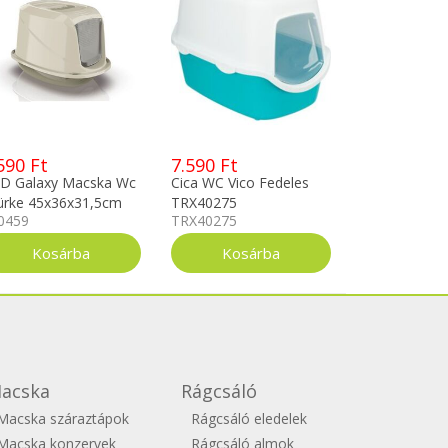
590 Ft
7.590 Ft
D Galaxy Macska Wc
Cica WC Vico Fedeles
ürke 45x36x31,5cm
TRX40275
0459
TRX40275
acska
Rágcsáló
Macska száraztápok
Rágcsáló eledelek
Macska konzervek
Rágcsáló almok