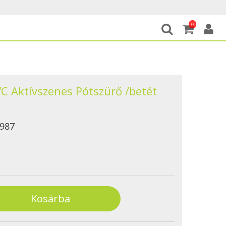
0
C Aktívszenes Pótszürő /betét
987