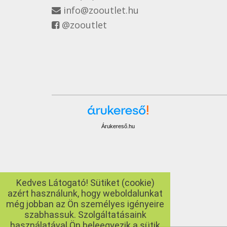
info@zooutlet.hu
@zooutlet
Árukereső.hu
Kedves Látogató! Sütiket (cookie)
azért használunk, hogy weboldalunkat
még jobban az Ön személyes igényeire
szabhassuk. Szolgáltatásaink
használatával Ön beleegyezik a sütik