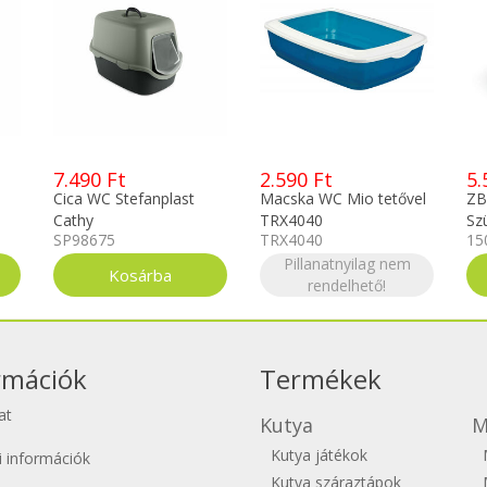
7.490 Ft
2.590 Ft
5.
Cica WC Stefanplast
Macska WC Mio tetővel
ZB
Cathy
TRX4040
Sz
SP98675
TRX4040
15
r ,
sötétszürke/szürke
en
56x40x40cm
Pillanatnyilag nem
rendelhető!
rmációk
Termékek
at
Kutya
M
Kutya játékok
si információk
Kutya száraztápok