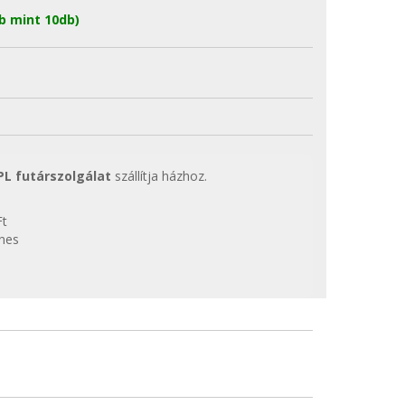
b mint 10db)
PL futárszolgálat
szállítja házhoz.
Ft
enes