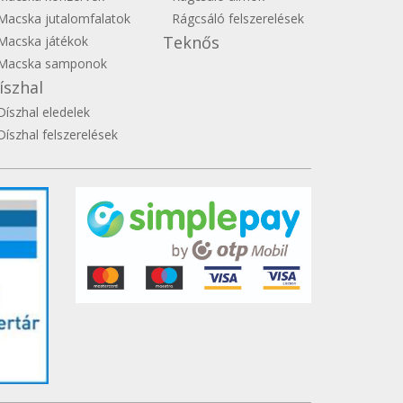
Macska jutalomfalatok
Rágcsáló felszerelések
Teknős
Macska játékok
Macska samponok
íszhal
Díszhal eledelek
Díszhal felszerelések