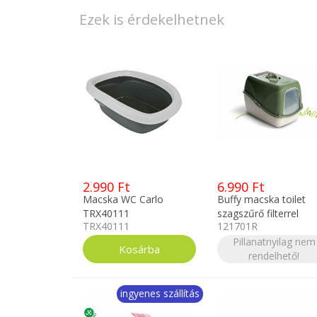
Ezek is érdekelhetnek
2.990 Ft
6.990 Ft
Macska WC Carlo
Buffy macska toilet
TRX40111
szagszűrő filterrel
TRX40111
121701R
szürke
Pillanatnyilag nem
rendelhető!
ingyenes szállítás