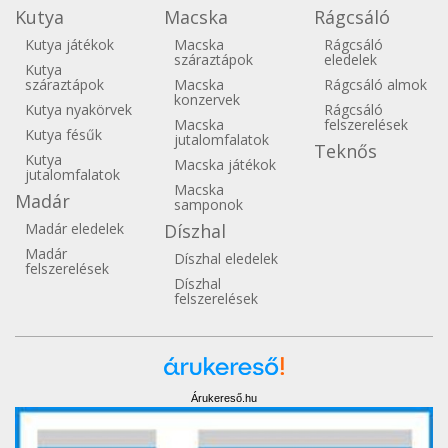
Kutya
Macska
Rágcsáló
Kutya játékok
Macska
Rágcsáló
száraztápok
eledelek
Kutya
száraztápok
Macska
Rágcsáló almok
konzervek
Kutya nyakörvek
Rágcsáló
Macska
felszerelések
Kutya fésűk
jutalomfalatok
Teknős
Kutya
Macska játékok
jutalomfalatok
Macska
Madár
samponok
Madár eledelek
Díszhal
Madár
Díszhal eledelek
felszerelések
Díszhal
felszerelések
Árukereső.hu