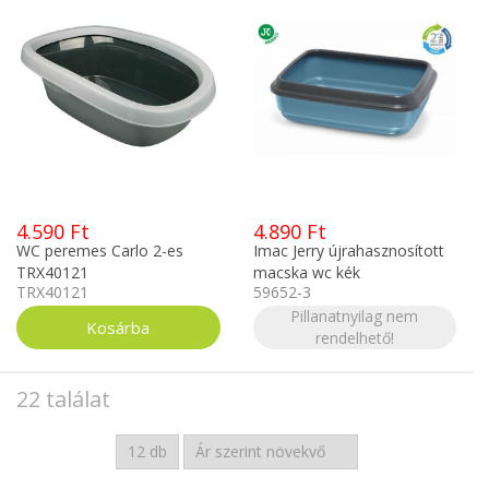
4.590 Ft
4.890 Ft
WC peremes Carlo 2-es
Imac Jerry újrahasznosított
TRX40121
macska wc kék
TRX40121
59652-3
Pillanatnyilag nem
rendelhető!
22 találat