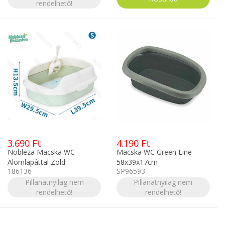
rendelhető!
3.690 Ft
4.190 Ft
Nobleza Macska WC
Macska WC Green Line
Alomlapáttal Zöld
58x39x17cm
186136
SP96593
39.5x29.5x13.5cm
Sötétkék/szürke
Pillanatnyilag nem
Pillanatnyilag nem
rendelhető!
rendelhető!