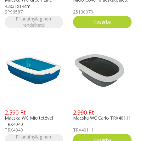
43x31x14cm
SP96587
25130070
Sötétkék/szürke
Pillanatnyilag nem
rendelhető!
2.590 Ft
2.990 Ft
Macska WC Mio tetővel
Macska WC Carlo TRX40111
TRX4040
TRX4040
TRX40111
Pillanatnyilag nem