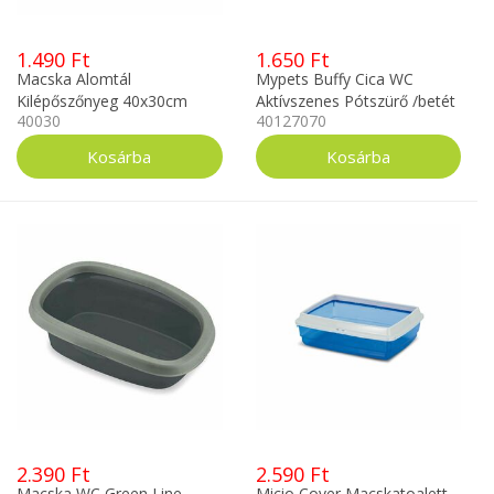
1.490 Ft
1.650 Ft
Macska Alomtál
Mypets Buffy Cica WC
Kilépőszőnyeg 40x30cm
Aktívszenes Pótszürő /betét
40030
40127070
kék/pink/bézs
2DB
2.390 Ft
2.590 Ft
Macska WC Green Line
Micio Cover Macskatoalett