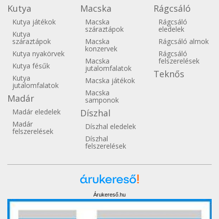
Kutya
Macska
Rágcsáló
Kutya játékok
Macska
Rágcsáló
száraztápok
eledelek
Kutya
száraztápok
Macska
Rágcsáló almok
konzervek
Kutya nyakörvek
Rágcsáló
Macska
felszerelések
Kutya fésűk
jutalomfalatok
Teknős
Kutya
Macska játékok
jutalomfalatok
Macska
Madár
samponok
Madár eledelek
Díszhal
Madár
Díszhal eledelek
felszerelések
Díszhal
felszerelések
Árukereső.hu