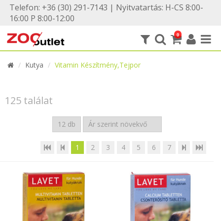
Telefon: +36 (30) 291-7143 | Nyitvatartás: H-CS 8:00-
16:00 P 8:00-12:00
0
Kutya
Vitamin Készítmény,Tejpor
125 találat
1
2
3
4
5
6
7