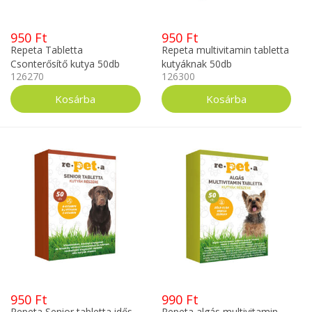
950 Ft
950 Ft
Repeta Tabletta
Repeta multivitamin tabletta
Csonterősítő kutya 50db
kutyáknak 50db
126270
126300
950 Ft
990 Ft
Repeta Senior tabletta idős
Repeta algás multivitamin