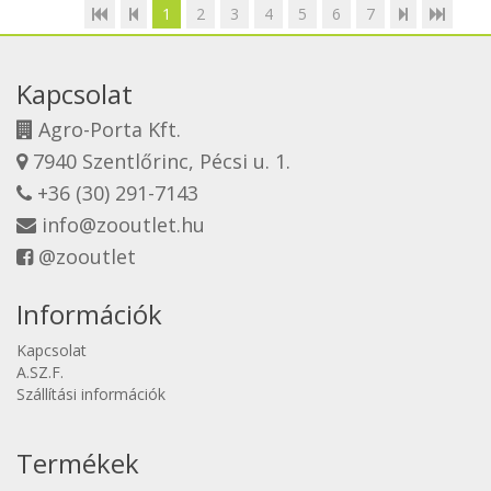
1
2
3
4
5
6
7
Kapcsolat
Agro-Porta Kft.
7940 Szentlőrinc, Pécsi u. 1.
+36 (30) 291-7143
info@zooutlet.hu
@zooutlet
Információk
Kapcsolat
A.SZ.F.
Szállítási információk
Termékek