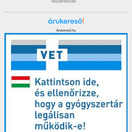
felszerelések
Árukereső.hu