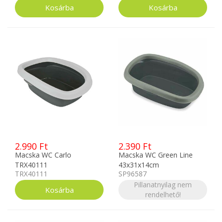
2.990 Ft
2.390 Ft
Macska WC Carlo
Macska WC Green Line
TRX40111
43x31x14cm
TRX40111
SP96587
Sötétkék/szürke
Pillanatnyilag nem
rendelhető!