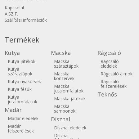
Kapcsolat
A.SZ.F.
Szállítási információk
Termékek
Kutya
Macska
Rágcsáló
Kutya játékok
Macska
Rágcsáló
száraztápok
eledelek
Kutya
száraztápok
Macska
Rágcsáló almok
konzervek
Kutya nyakörvek
Rágcsáló
Macska
felszerelések
Kutya fésűk
jutalomfalatok
Teknős
Kutya
Macska játékok
jutalomfalatok
Macska
Madár
samponok
Madár eledelek
Díszhal
Madár
Díszhal eledelek
felszerelések
Díszhal