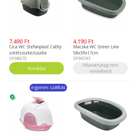
7.490 Ft
4.190 Ft
Cica WC Stefanplast Cathy
Macska WC Green Line
sötétszürke/szürke
58x39x17cm
SP98675
SP96593
56x40x40cm
Sötétkék/szürke
Pillanatnyilag nem
rendelhető!
ingyenes szállítás